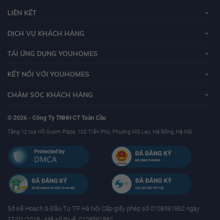
LIÊN KẾT
DỊCH VỤ KHÁCH HÀNG
TẢI ỨNG DỤNG YOUHOMES
KẾT NỐI VỚI YOUHOMES
CHĂM SÓC KHÁCH HÀNG
© 2026 - Công Ty TNHH CT Toàn Cầu
Tầng 12 toà Hồ Gươm Plaza, 102 Trần Phú, Phường Mộ Lao, Hà Đông, Hà Nội
Sở Kế Hoạch & Ðầu Tư TP Hà Nội Cấp giấy phép số 0108591862 ngày
17/01/2019 - Mã số thuế: 0108591862