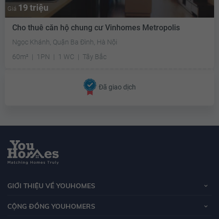
19 triệu
Giá
Cho thuê căn hộ chung cư Vinhomes Metropolis
Ngọc Khánh, Quận Ba Đình, Hà Nội
60m²
1PN
1 WC
Tây Bắc
Đã giao dịch
GIỚI THIỆU VỀ YOUHOMES
CỘNG ĐỒNG YOUHOMERS