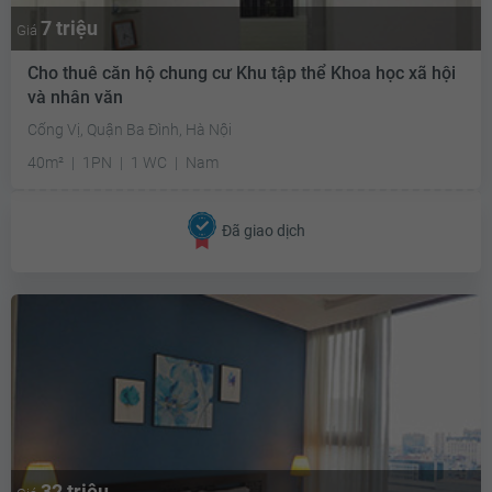
7 triệu
Giá
Cho thuê căn hộ chung cư Khu tập thể Khoa học xã hội
và nhân văn
Cống Vị, Quận Ba Đình, Hà Nội
40m²
1PN
1 WC
Nam
Đã giao dịch
32 triệu