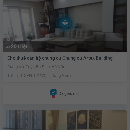
20 triệu
Giá
Cho thuê căn hộ chung cư Chung cư Artex Building
Giảng Võ, Quận Ba Đình, Hà Nội
151m²
3PN
2 WC
Đông Nam
Đã giao dịch