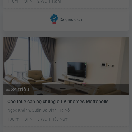
110m²
3PN
2 WC
Nam
Đã giao dịch
34 triệu
Giá
Cho thuê căn hộ chung cư Vinhomes Metropolis
Ngọc Khánh, Quận Ba Đình, Hà Nội
100m²
3PN
3 WC
Tây Nam