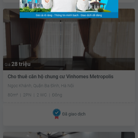
28 triệu
Giá
Cho thuê căn hộ chung cư Vinhomes Metropolis
Ngọc Khánh, Quận Ba Đình, Hà Nội
80m²
2PN
2 WC
Đông
Đã giao dịch