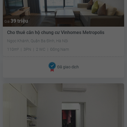
39 triệu
Giá
Cho thuê căn hộ chung cư Vinhomes Metropolis
Ngọc Khánh, Quận Ba Đình, Hà Nội
110m²
3PN
2 WC
Đông Nam
Đã giao dịch