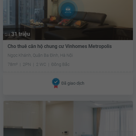
31 triệu
Giá
Cho thuê căn hộ chung cư Vinhomes Metropolis
Ngọc Khánh, Quận Ba Đình, Hà Nội
78m²
2PN
2 WC
Đông Bắc
Đã giao dịch