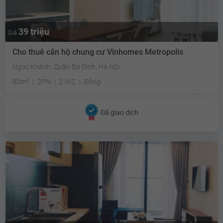
39 triệu
Giá
Cho thuê căn hộ chung cư Vinhomes Metropolis
Ngọc Khánh, Quận Ba Đình, Hà Nội
80m²
2PN
2 WC
Đông
Đã giao dịch