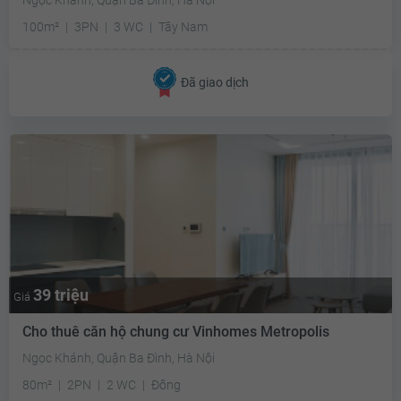
100m²
3PN
3 WC
Tây Nam
Đã giao dịch
39 triệu
Giá
Cho thuê căn hộ chung cư Vinhomes Metropolis
Ngọc Khánh, Quận Ba Đình, Hà Nội
80m²
2PN
2 WC
Đông