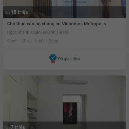
18 triệu
Giá
Cho thuê căn hộ chung cư Vinhomes Metropolis
Ngọc Khánh, Quận Ba Đình, Hà Nội
52m²
1PN
1 WC
Đông
Đã giao dịch
7 triệu
Giá