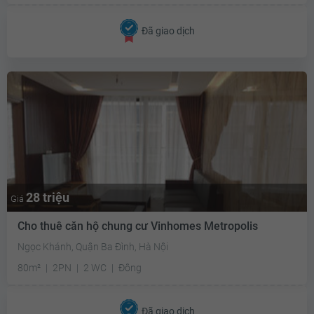
Đã giao dịch
28 triệu
Giá
Cho thuê căn hộ chung cư Vinhomes Metropolis
Ngọc Khánh, Quận Ba Đình, Hà Nội
80m²
2PN
2 WC
Đông
Đã giao dịch