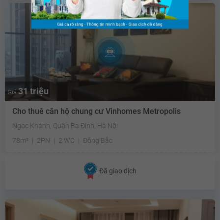
31 triệu
Giá
Cho thuê căn hộ chung cư Vinhomes Metropolis
Ngọc Khánh, Quận Ba Đình, Hà Nội
78m²
2PN
2 WC
Đông Bắc
Đã giao dịch