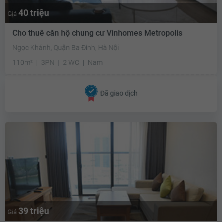
40 triệu
Giá
Cho thuê căn hộ chung cư Vinhomes Metropolis
Ngọc Khánh, Quận Ba Đình, Hà Nội
110m²
3PN
2 WC
Nam
Đã giao dịch
39 triệu
Giá