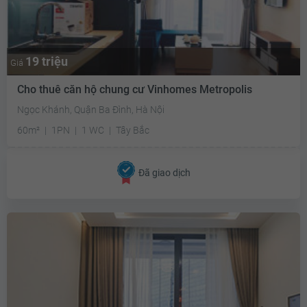
19 triệu
Giá
Cho thuê căn hộ chung cư Vinhomes Metropolis
Ngọc Khánh, Quận Ba Đình, Hà Nội
60m²
1PN
1 WC
Tây Bắc
Đã giao dịch