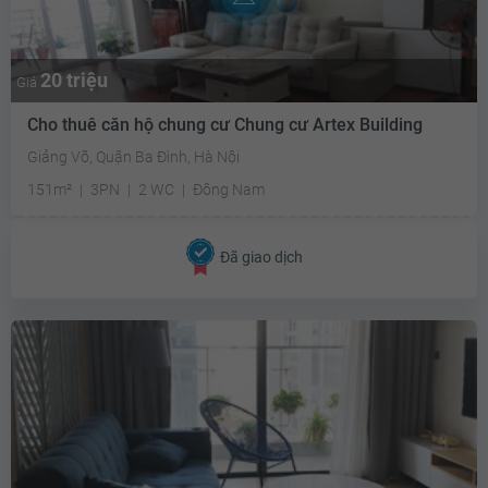
20 triệu
Giá
Cho thuê căn hộ chung cư Chung cư Artex Building
Giảng Võ, Quận Ba Đình, Hà Nội
151m²
3PN
2 WC
Đông Nam
Đã giao dịch