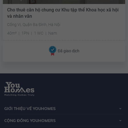
Cho thuê căn hộ chung cư Khu tập thể Khoa học xã hội
và nhân văn
Cống Vị, Quận Ba Đình, Hà Nội
40m²
1PN
1 WC
Nam
Đã giao dịch
GIỚI THIỆU VỀ YOUHOMES
CỘNG ĐỒNG YOUHOMERS