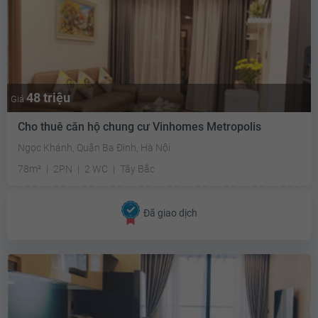
48 triệu
Giá
Cho thuê căn hộ chung cư Vinhomes Metropolis
Ngọc Khánh, Quận Ba Đình, Hà Nội
78m²
2PN
2 WC
Tây Bắc
Đã giao dịch