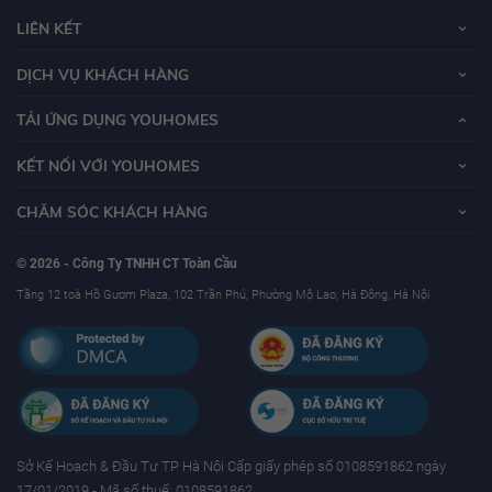
LIÊN KẾT
DỊCH VỤ KHÁCH HÀNG
TẢI ỨNG DỤNG YOUHOMES
KẾT NỐI VỚI YOUHOMES
CHĂM SÓC KHÁCH HÀNG
© 2026 - Công Ty TNHH CT Toàn Cầu
Tầng 12 toà Hồ Gươm Plaza, 102 Trần Phú, Phường Mộ Lao, Hà Đông, Hà Nội
Sở Kế Hoạch & Ðầu Tư TP Hà Nội Cấp giấy phép số 0108591862 ngày
17/01/2019 - Mã số thuế: 0108591862