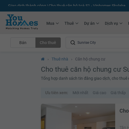
+75.000
Tin đăng mới hàng tháng
+10.000
Thành viên Youhomer
Mua
Thuê
Dự án
Dịch vụ
Bán
Cho thuê
›
Thuê nhà
›
Căn hộ chung cư
Cho thuê căn hộ chung cư Su
Tổng hợp danh sách tin đăng giao dịch, cho thuê 
Ưu tiên xem:
Mới nhất
Giá cao
Giá thấp
Cho
Tân 