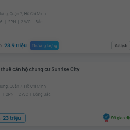
Hưng, Quận 7, Hồ Chí Minh
m²
2PN
2 WC
Bắc
23.9 triệu
Thương lượng
Đặt lịch
từ
 thuê căn hộ chung cư Sunrise City
Hưng, Quận 7, Hồ Chí Minh
²
2PN
2 WC
Đông Bắc
23 triệu
Đã giao dị
á