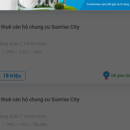
23.2 triệu
Đã giao dị
á
 thuê căn hộ chung cư Sunrise City
Hưng, Quận 7, Hồ Chí Minh
²
2PN
2 WC
Nam
18 triệu
Đã giao dị
á
 thuê căn hộ chung cư Sunrise City
Hưng, Quận 7, Hồ Chí Minh
²
1PN
1 WC
Tây Bắc