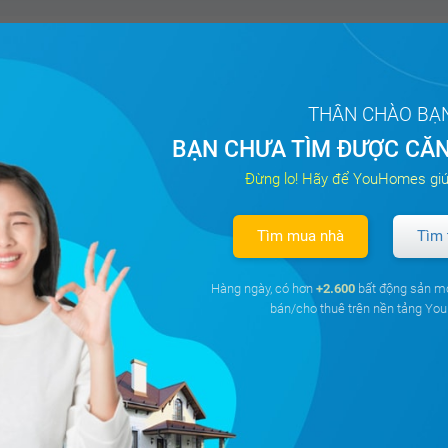
 thuê căn hộ chung cư Sunrise City
Hưng, Quận 7, Hồ Chí Minh
THÂN CHÀO BẠ
²
2PN
2 WC
Nam
BẠN CHƯA TÌM ĐƯỢC CĂN
Đừng lo! Hãy để YouHomes giú
17 triệu
Đã giao dị
á
Tìm mua nhà
Tìm 
 thuê căn hộ chung cư Sunrise City
Hàng ngày, có hơn
+2.600
bất động sản m
bán/cho thuê trên nền tảng Y
Hưng, Quận 7, Hồ Chí Minh
²
2PN
2 WC
Tây