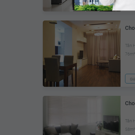
Gi
Cho
Tân 
76m
Gi
Cho
Tân 
58m