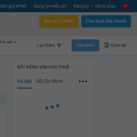
Môi giới bPRO
Đăng tin miễn phí
Đăng ký
Đăng nhập
Bán nhà nhanh
Cho thuê nhà nhanh
húc giá
Tìm kiếm
Lọc thêm
Chọn lại
BẤT ĐỘNG SẢN CHO THUÊ
Hà Nội
Hồ Chí Minh