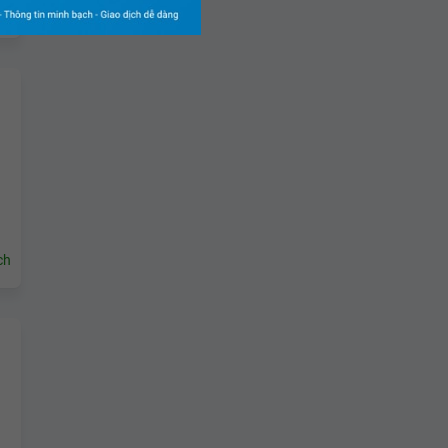
ch
ch