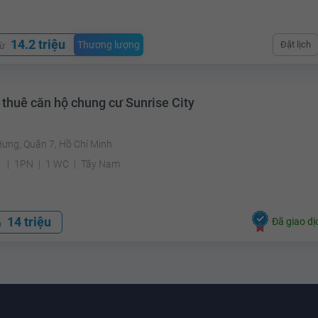
14.2 triệu
Thương lượng
Đặt lịch
từ
 thuê căn hộ chung cư Sunrise City
Hưng, Quận 7, Hồ Chí Minh
²
1PN
1 WC
Tây Nam
14 triệu
Đã giao dị
á