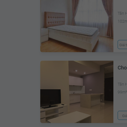
Tân 
102
Giá 
Cho
Tân 
99m
Gi