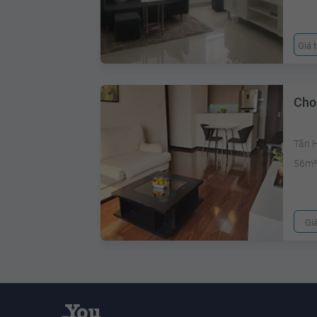
Giá 
Cho
Tân 
56m
Gi