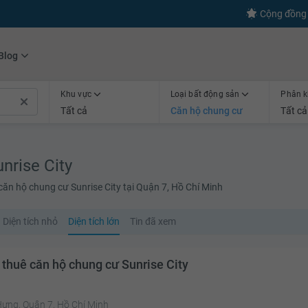
s
+600
Kết nối thành công
Cộng đồng 
Blog
Khu vực
Loại bất động sản
Phân k
Tất cả
Căn hộ chung cư
Tất cả
nrise City
căn hộ chung cư Sunrise City tại Quận 7, Hồ Chí Minh
Diện tích nhỏ
Diện tích lớn
Tin đã xem
 thuê căn hộ chung cư Sunrise City
Hưng, Quận 7, Hồ Chí Minh