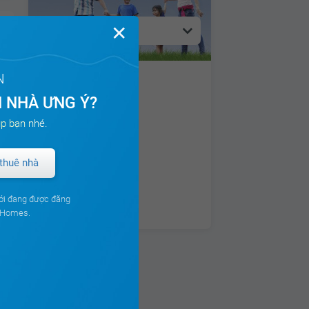
✕
Hạnh phúc
N
 NHÀ ƯNG Ý?
p bạn nhé.
ch
thuê nhà
ới đang được đăng
ouHomes.