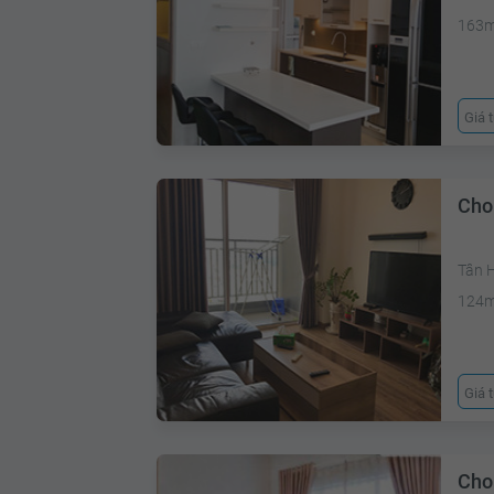
163
Giá 
Cho
Tân 
124
Giá 
Cho