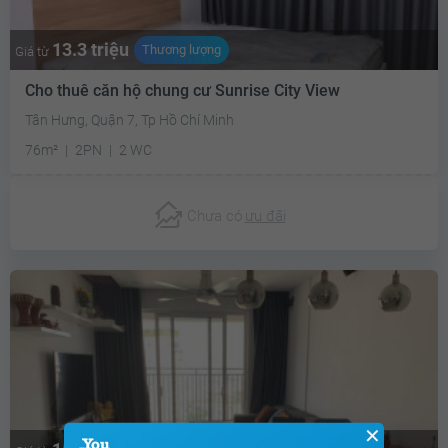
13.3 triệu
Thương lượng
Giá từ
Cho thuê căn hộ chung cư Sunrise City View
Tân Hưng, Quận 7, Tp Hồ Chí Minh
76m²
2PN
2 WC
Chưa có
ưu đãi
✕