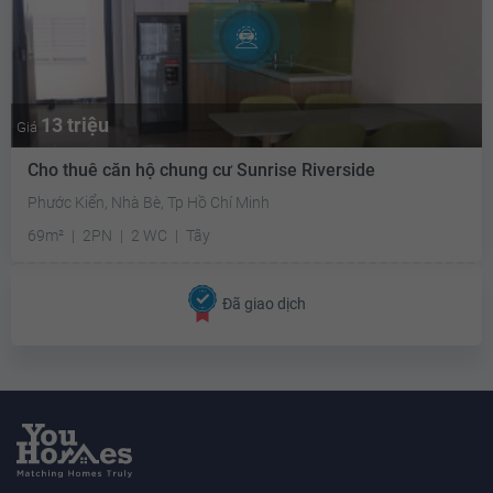
13 triệu
Giá
Cho thuê căn hộ chung cư Sunrise Riverside
Phước Kiển, Nhà Bè, Tp Hồ Chí Minh
69m²
2PN
2 WC
Tây
Đã giao dịch