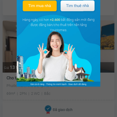
Đã giao dịch
Tìm mua nhà
Tìm thuê nhà
Hàng ngày, có hơn
+2.600
bất động sản mới đang
được đăng bán/cho thuê trên nền tảng
YouHomes.
13 triệu
Giá
Cho thuê căn hộ chung cư Sunrise Riverside
Phước Kiển, Nhà Bè, Tp Hồ Chí Minh
69m²
2PN
2 WC
Bắc
Đã giao dịch