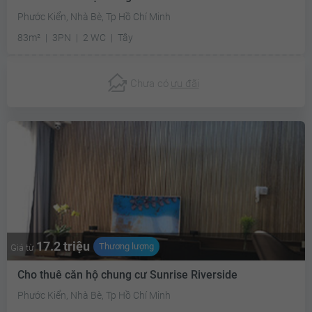
Phước Kiển, Nhà Bè, Tp Hồ Chí Minh
83m²
3PN
2 WC
Tây
Chưa có
ưu đãi
17.2 triệu
Thương lượng
Giá từ
Cho thuê căn hộ chung cư Sunrise Riverside
Phước Kiển, Nhà Bè, Tp Hồ Chí Minh