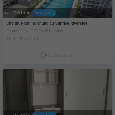
7.6 triệu
Thương lượng
Giá từ
Cho thuê căn hộ chung cư Sunrise Riverside
Phước Kiển, Nhà Bè, Tp Hồ Chí Minh
71m²
2PN
2 WC
Chưa có
ưu đãi