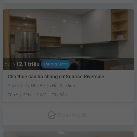
12.1 triệu
Thương lượng
Giá từ
Cho thuê căn hộ chung cư Sunrise Riverside
Phước Kiển, Nhà Bè, Tp Hồ Chí Minh
70m²
2PN
2 WC
Tây Bắc
Chưa có
ưu đãi