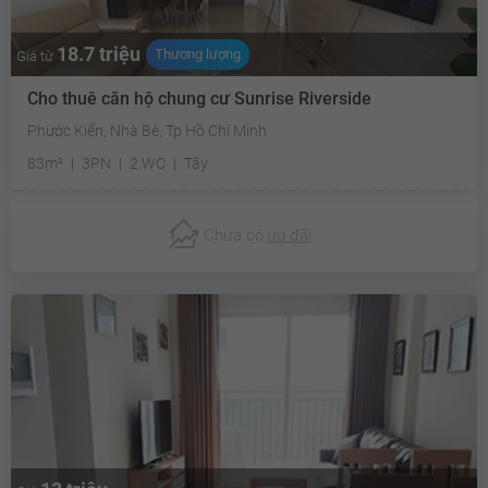
18.7 triệu
Thương lượng
Giá từ
Cho thuê căn hộ chung cư Sunrise Riverside
Phước Kiển, Nhà Bè, Tp Hồ Chí Minh
83m²
3PN
2 WC
Tây
Chưa có
ưu đãi