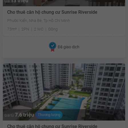
13 triệu
Giá
Cho thuê căn hộ chung cư Sunrise Riverside
Phước Kiển, Nhà Bè, Tp Hồ Chí Minh
73m²
2PN
2 WC
Đông
Đã giao dịch
7.6 triệu
Thương lượng
Giá từ
Cho thuê căn hộ chung cư Sunrise Riverside