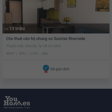
13 triệu
Giá
Cho thuê căn hộ chung cư Sunrise Riverside
Phước Kiển, Nhà Bè, Tp Hồ Chí Minh
69m²
2PN
2 WC
Bắc
Đã giao dịch