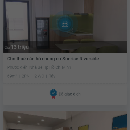
13 triệu
Giá
Cho thuê căn hộ chung cư Sunrise Riverside
Phước Kiển, Nhà Bè, Tp Hồ Chí Minh
69m²
2PN
2 WC
Tây
Đã giao dịch