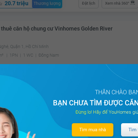
20.7 triệu
Thương lượng
Đặt lịch
Xem nhà 360°
từ
 thuê căn hộ chung cư Vinhomes Golden River
Nghé, Quận 1, Hồ Chí Minh
m²
1PN
1 WC
Đông Nam
19 triệu
Đã giao dị
á
THÂN CHÀO BẠ
BẠN CHƯA TÌM ĐƯỢC CĂN
 thuê căn hộ chung cư Vinhomes Golden River
Đừng lo! Hãy để YouHomes giú
Nghé, Quận 1, Hồ Chí Minh
Tìm mua nhà
Tìm 
²
2PN
2 WC
Đông Nam