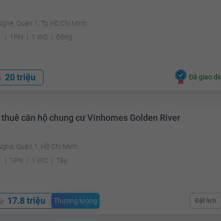
ghé, Quận 1, Tp Hồ Chí Minh
²
1PN
1 WC
Đông
20 triệu
Đã giao dị
á
 thuê căn hộ chung cư Vinhomes Golden River
Nghé, Quận 1, Hồ Chí Minh
²
1PN
1 WC
Tây
17.8 triệu
Thương lượng
Đặt lịch
từ