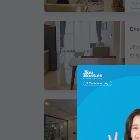
Giá 
Cho
Bến 
53.5
Gi
Cho
Bến 
68m