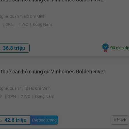
Nghé, Quận 1, Hồ Chí Minh
²
2PN
2 WC
Đông Nam
36.8 triệu
Đã giao dị
á
 thuê căn hộ chung cư Vinhomes Golden River
ghé, Quận 1, Tp Hồ Chí Minh
m²
3PN
2 WC
Đông Nam
42.6 triệu
Thương lượng
Đặt lịch
từ