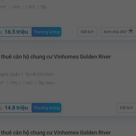
8m²
1PN
1 WC
Tây
16.5 triệu
Thương lượng
Đặt lịch
Xem nhà 360°
từ
 thuê căn hộ chung cư Vinhomes Golden River
ghé, Quận 1, Tp Hồ Chí Minh
m²
1PN
1 WC
Tây Nam
14.8 triệu
Thương lượng
Đặt lịch
từ
 thuê căn hộ chung cư Vinhomes Golden River