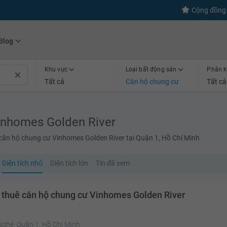
s
+600
Kết nối thành công
Cộng đồng 
Blog
Khu vực
Loại bất động sản
Phân k
Tất cả
Căn hộ chung cư
Tất cả
inhomes Golden River
 căn hộ chung cư Vinhomes Golden River tại Quận 1, Hồ Chí Minh
Diện tích nhỏ
Diện tích lớn
Tin đã xem
 thuê căn hộ chung cư Vinhomes Golden River
Nghé, Quận 1, Hồ Chí Minh