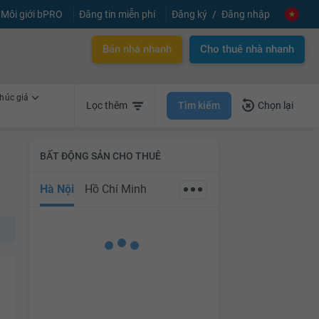
Môi giới bPRO
Đăng tin miễn phí
Đăng ký
Đăng nhập
Bán nhà nhanh
Cho thuê nhà nhanh
húc giá
Tìm kiếm
Lọc thêm
Chọn lại
BẤT ĐỘNG SẢN CHO THUÊ
Hà Nội
Hồ Chí Minh