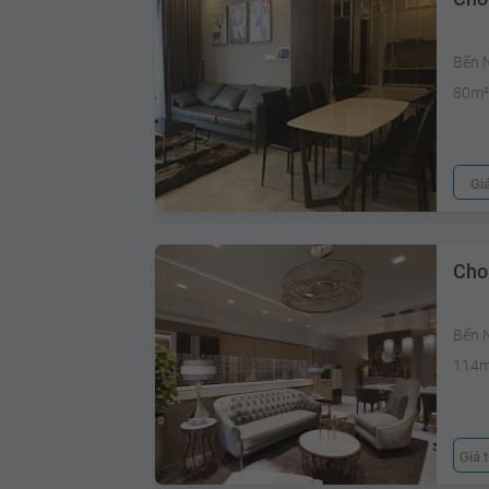
Bến 
80m
Gi
Cho
Bến N
114
Giá 