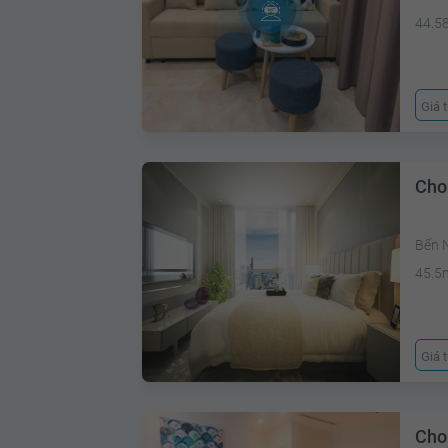
44.5
Giá 
Cho
Bến N
45.5
Giá 
Cho