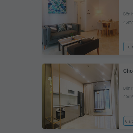
Bến N
46m
Gi
Cho
Bến 
46m
Giá 