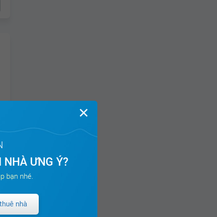
✕
ch
N
 NHÀ ƯNG Ý?
p bạn nhé.
thuê nhà