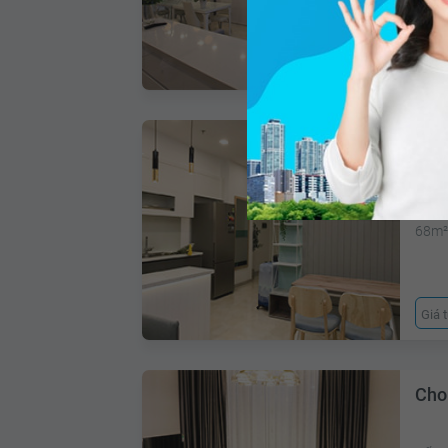
Gi
Cho
Bến 
68m
Giá 
Cho