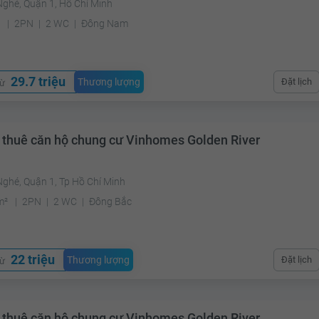
Nghé, Quận 1, Hồ Chí Minh
²
2PN
2 WC
Đông Nam
29.7 triệu
Thương lượng
Đặt lịch
từ
 thuê căn hộ chung cư Vinhomes Golden River
ghé, Quận 1, Tp Hồ Chí Minh
m²
2PN
2 WC
Đông Bắc
22 triệu
Thương lượng
Đặt lịch
từ
 thuê căn hộ chung cư Vinhomes Golden River