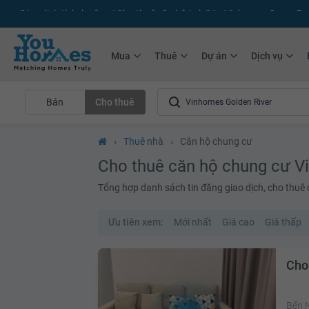
+75.000
Tin đăng mới hàng tháng
+10.000
Thành viên Youhomer
Mua
Thuê
Dự án
Dịch vụ
Bán
Cho thuê
›
Thuê nhà
›
Căn hộ chung cư
Cho thuê căn hộ chung cư V
Tổng hợp danh sách tin đăng giao dịch, cho thuê
Ưu tiên xem:
Mới nhất
Giá cao
Giá thấp
Cho
Bến 