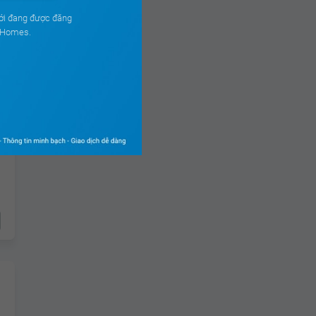
ới đang được đăng
ouHomes.
ch