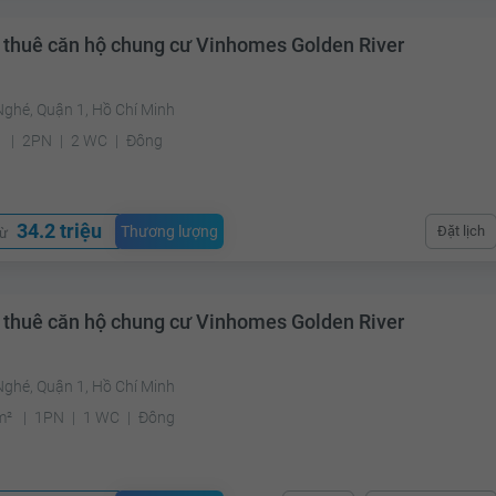
 thuê căn hộ chung cư Vinhomes Golden River
Nghé, Quận 1, Hồ Chí Minh
²
2PN
2 WC
Đông
34.2 triệu
Thương lượng
Đặt lịch
từ
 thuê căn hộ chung cư Vinhomes Golden River
Nghé, Quận 1, Hồ Chí Minh
m²
1PN
1 WC
Đông