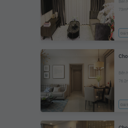
Bến 
73m
Giá 
Cho
Bến N
76.2
Giá 
Cho