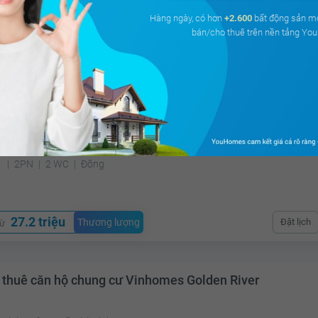
Hàng ngày, có hơn
+2.600
bất động sản m
bán/cho thuê trên nền tảng Y
29 triệu
Đã giao dị
á
 thuê căn hộ chung cư Vinhomes Golden River
Nghé, Quận 1, Hồ Chí Minh
²
2PN
2 WC
Đông
27.2 triệu
Thương lượng
Đặt lịch
từ
 thuê căn hộ chung cư Vinhomes Golden River