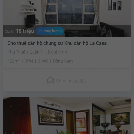
18 triệu
Thương lượng
Giá từ
Cho thuê căn hộ chung cư Khu căn hộ La Casa
Phú Thuận, Quận 7, Hồ Chí Minh
128m²
3PN
3 WC
Đông Nam
Chưa có
ưu đãi