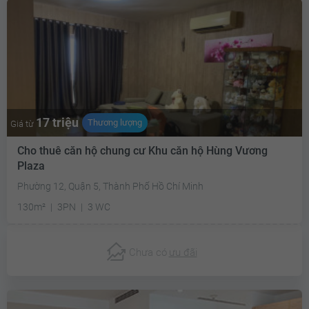
17 triệu
Thương lượng
Giá từ
Cho thuê căn hộ chung cư Khu căn hộ Hùng Vương
Plaza
Phường 12, Quận 5, Thành Phố Hồ Chí Minh
130m²
3PN
3 WC
Chưa có
ưu đãi