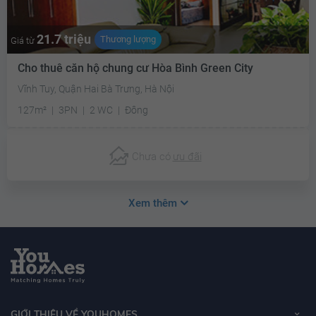
21.7 triệu
Thương lượng
Giá từ
Cho thuê căn hộ chung cư Hòa Bình Green City
Vĩnh Tuy, Quận Hai Bà Trưng, Hà Nội
127m²
3PN
2 WC
Đông
Chưa có
ưu đãi
Xem thêm
GIỚI THIỆU VỀ YOUHOMES