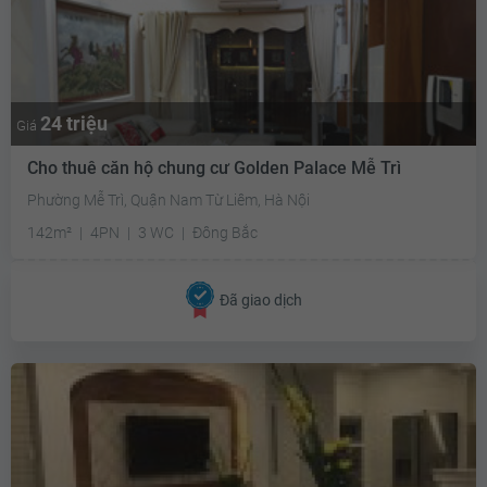
24 triệu
Giá
Cho thuê căn hộ chung cư Golden Palace Mễ Trì
Phường Mễ Trì, Quận Nam Từ Liêm, Hà Nội
142m²
4PN
3 WC
Đông Bắc
Đã giao dịch