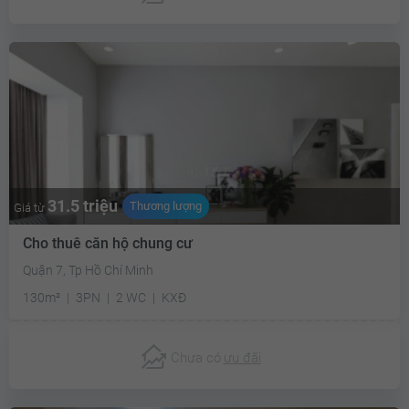
31.5 triệu
Thương lượng
Giá từ
Cho thuê căn hộ chung cư
Quận 7, Tp Hồ Chí Minh
130m²
3PN
2 WC
KXĐ
Chưa có
ưu đãi