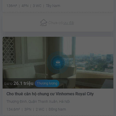
136m²
4PN
3 WC
Tây Nam
Chưa có
ưu đãi
26.1 triệu
Thương lượng
Giá từ
Cho thuê căn hộ chung cư Vinhomes Royal City
Thượng Đình, Quận Thanh Xuân, Hà Nội
134.6m²
3PN
2 WC
Đông Nam