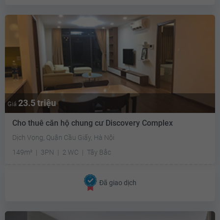
23.5 triệu
Giá
Cho thuê căn hộ chung cư Discovery Complex
Dịch Vọng, Quận Cầu Giấy, Hà Nội
149m²
3PN
2 WC
Tây Bắc
Đã giao dịch