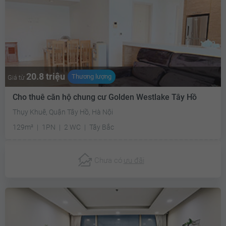
20.8 triệu
Thương lượng
Giá từ
Cho thuê căn hộ chung cư Golden Westlake Tây Hồ
Thụy Khuê, Quận Tây Hồ, Hà Nội
129m²
1PN
2 WC
Tây Bắc
Chưa có
ưu đãi