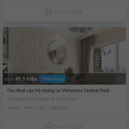
Chưa có
ưu đãi
49.5 triệu
Thương lượng
Giá từ
Cho thuê căn hộ chung cư Vinhomes Central Park
Phường 22, Bình Thạnh, Tp Hồ Chí Minh
134m²
4PN
3 WC
Đông Bắc
Chưa có
ưu đãi