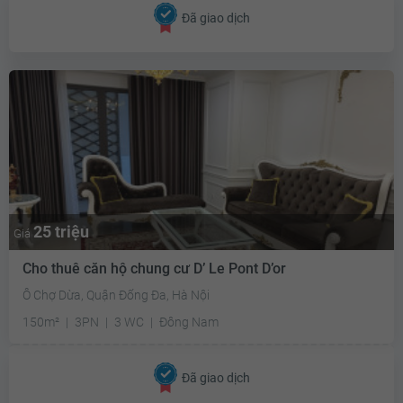
Đã giao dịch
25 triệu
Giá
Cho thuê căn hộ chung cư D’ Le Pont D’or
Ô Chợ Dừa, Quận Đống Đa, Hà Nội
150m²
3PN
3 WC
Đông Nam
Đã giao dịch