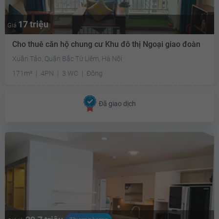
17 triệu
Giá
Cho thuê căn hộ chung cư Khu đô thị Ngoại giao đoàn
Xuân Tảo, Quận Bắc Từ Liêm, Hà Nội
171m²
4PN
3 WC
Đông
Đã giao dịch