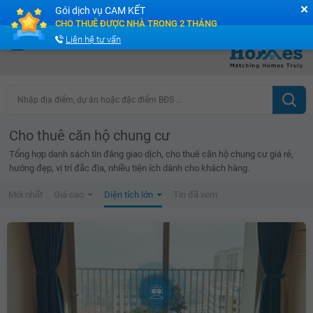
✕
Gói dịch vụ CAM KẾT
Cộng đồng Môi giới bPRO
CHO THUÊ ĐƯỢC NHÀ TRONG 2 THÁNG
Liên hệ tư vấn
Nhập địa điểm, dự án hoặc đặc điểm BĐS ...
Cho thuê căn hộ chung cư
Tổng hợp danh sách tin đăng giao dịch, cho thuê căn hộ chung cư giá rẻ,
hướng đẹp, vị trí đắc địa, nhiều tiện ích dành cho khách hàng.
Mới nhất
Giá cao
Diện tích lớn
Tin đã xem