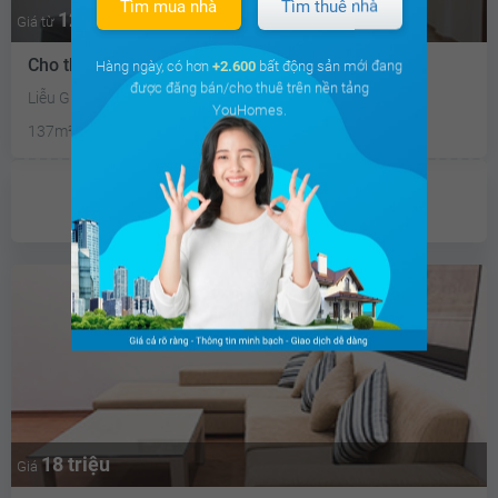
Tìm mua nhà
Tìm thuê nhà
12.6 triệu
Thương lượng
Giá từ
Cho thuê căn hộ chung cư Dự án khác
Hàng ngày, có hơn
+2.600
bất động sản mới đang
được đăng bán/cho thuê trên nền tảng
Liễu Giai
YouHomes.
137m²
2PN
2 WC
Nam
Chưa có
ưu đãi
18 triệu
Giá