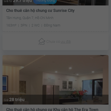
29.7 triệu
Thương lượng
Giá từ
Cho thuê căn hộ chung cư Sunrise City
Tân Hưng, Quận 7, Hồ Chí Minh
163m²
3PN
2 WC
Đông Nam
Chưa có
ưu đãi
28 triệu
Giá
Cho thuê căn hộ chung cư Khu căn hộ The Era Town