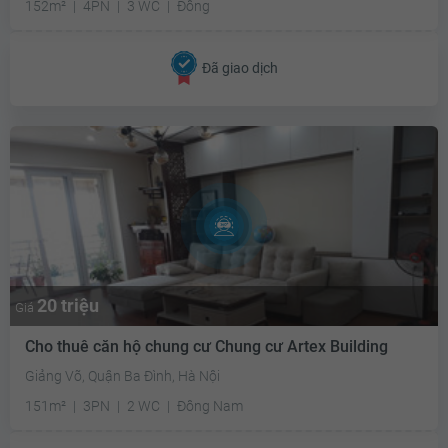
152m²
4PN
3 WC
Đông
Đã giao dịch
20 triệu
Giá
Cho thuê căn hộ chung cư Chung cư Artex Building
Giảng Võ, Quận Ba Đình, Hà Nội
151m²
3PN
2 WC
Đông Nam