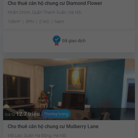
Cho thuê căn hộ chung cư Diamond Flower
Nhân Chính, Quận Thanh Xuân, Hà Nội
136m²
3PN
2 WC
Nam
Đã giao dịch
12.7 triệu
Thương lượng
Giá từ
Cho thuê căn hộ chung cư Mulberry Lane
Mộ Lao, Quận Hà Đông, Hà Nội