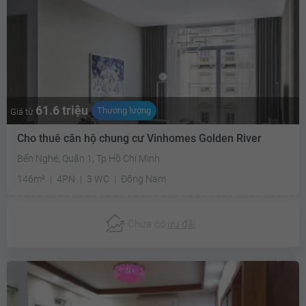
61.6 triệu
Thương lượng
Giá từ
Cho thuê căn hộ chung cư Vinhomes Golden River
Bến Nghé, Quận 1, Tp Hồ Chí Minh
146m²
4PN
3 WC
Đông Nam
Chưa có
ưu đãi