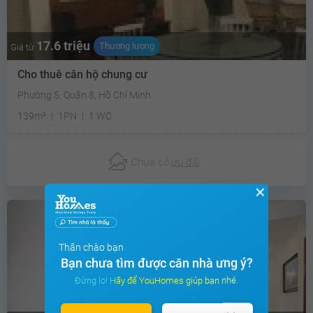
17.6 triệu
Thương lượng
Giá từ
Cho thuê căn hộ chung cư
Phường 5, Quận 8, Hồ Chí Minh
139m²
1PN
1 WC
Chưa có
ưu đãi
✕
Thân chào bạn
Bạn chưa tìm được căn nhà ưng ý?
Đừng lo! Hãy để YouHomes giúp bạn nhé.