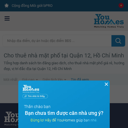
Cộng đồng Môi giới bPRO
Nhập địa điểm, dự án hoặc đặc điểm BĐS ...
Cho thuê nhà mặt phố tại Quận 12, Hồ Chí Minh
Tổng hợp danh sách tin đăng giao dịch, cho thuê nhà mặt phố giá rẻ, hướng
đẹp, vị trí đắc địa tại Quận 12, Hồ Chí Minh
Mới nhất
Giá cao
Diện tích lớn
Tin đã xem
✕
Danh sách tin đã xem trống
Thân chào bạn
Bạn chưa tìm được căn nhà ưng ý?
Đừng lo! Hãy để YouHomes giúp bạn nhé.