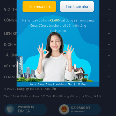
Tìm mua nhà
Tìm thuê nhà
GIỚI THIỆU VỀ YOUHOMES
CỘNG ĐỒNG YOUHOMERS
Hàng ngày, có hơn
+2.600
bất động sản mới đang
được đăng bán/cho thuê trên nền tảng
YouHomes.
LIÊN KẾT
DỊCH VỤ KHÁCH HÀNG
TẢI ỨNG DỤNG YOUHOMES
KẾT NỐI VỚI YOUHOMES
CHĂM SÓC KHÁCH HÀNG
© 2026 - Công Ty TNHH CT Toàn Cầu
Tầng 12 toà Hồ Gươm Plaza, 102 Trần Phú, Phường Mộ Lao, Hà Đông, Hà Nội