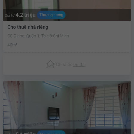
4.2 triệu
Thương lượng
Giá từ
Cho thuê nhà riêng
Cô Giang, Quận 1, Tp Hồ Chí Minh
40m²
Chưa có
ưu đãi