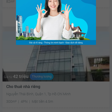
82m²
KXĐ
Chưa có
ưu đãi
42 triệu
Thương lượng
Giá từ
Cho thuê nhà riêng
Nguyễn Thái Bình, Quận 1, Tp Hồ Chí Minh
300m²
4PN
Mặt tiền 4.5m