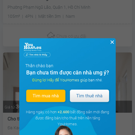
Phường Phạm Ngũ Lão, Quận 1, Hồ Chí Minh
105m²
4PN
Mặt tiền 3m
Nam
Chưa có
ưu đãi
✕
Thân chào bạn
Bạn chưa tìm được căn nhà ưng ý?
Đừng lo! Hãy để YouHomes giúp bạn nhé.
Tìm mua nhà
Tìm thuê nhà
36.9 triệu
Thương lượng
Giá từ
Hàng ngày, có hơn
+2.600
bất động sản mới đang
được đăng bán/cho thuê trên nền tảng
Cho thuê nhà riêng
YouHomes.
Đa Kao, Quận 1, Tp Hồ Chí Minh