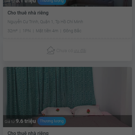
5.1 triệu
Thương lượng
Giá từ
Cho thuê nhà riêng
Nguyễn Cư Trinh, Quận 1, Tp Hồ Chí Minh
32m²
1PN
Mặt tiền 4m
Đông Bắc
Chưa có
ưu đãi
9.6 triệu
Thương lượng
Giá từ
Cho thuê nhà riêng