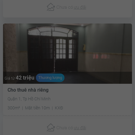
Chưa có
ưu đãi
42 triệu
Thương lượng
Giá từ
Cho thuê nhà riêng
Quận 1, Tp Hồ Chí Minh
300m²
Mặt tiền 10m
KXĐ
Chưa có
ưu đãi