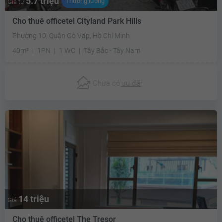
5.7 triệu
Thương lượng
Giá từ
Cho thuê officetel Cityland Park Hills
Phường 10, Quận Gò Vấp, Hồ Chí Minh
40m²
1PN
1 WC
Tây Bắc - Tây Nam
Chưa có
ưu đãi
14 triệu
Giá
Cho thuê officetel The Tresor