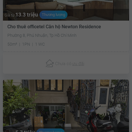
13.3 triệu
Thương lượng
Giá từ
Cho thuê officetel Căn hộ Newton Residence
Phường 8, Phú Nhuận, Tp Hồ Chí Minh
50m²
1PN
1 WC
Chưa có
ưu đãi