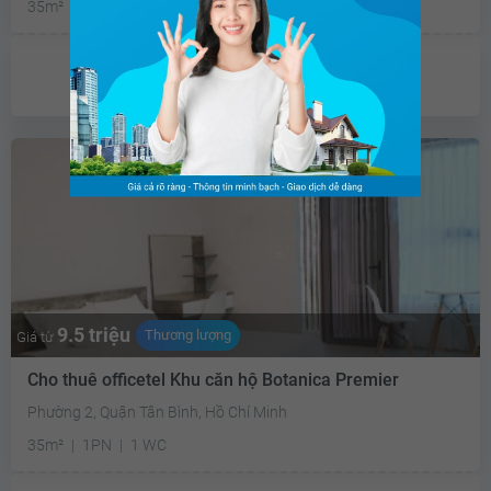
35m²
1PN
1 WC
Đông
Chưa có
ưu đãi
9.5 triệu
Thương lượng
Giá từ
Cho thuê officetel Khu căn hộ Botanica Premier
Phường 2, Quận Tân Bình, Hồ Chí Minh
35m²
1PN
1 WC