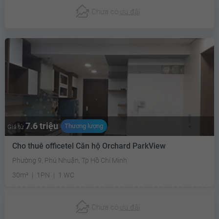
Chưa có
ưu đãi
7.6 triệu
Thương lượng
Giá từ
Cho thuê officetel Căn hộ Orchard ParkView
Phường 9, Phú Nhuận, Tp Hồ Chí Minh
30m²
1PN
1 WC
Chưa có
ưu đãi