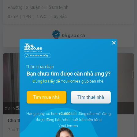
Phường 12, Quận 4, Hồ Chí Minh
37m²
1PN
1 WC
Tây Bắc
Đã giao dịch
✕
Thân chào bạn
Bạn chưa tìm được căn nhà ưng ý?
Đừng lo! Hãy để YouHomes giúp bạn nhé.
Tìm mua nhà
Tìm thuê nhà
5.7 triệu
Thương lượng
Giá từ
Hàng ngày, có hơn
+2.600
bất động sản mới đang
được đăng bán/cho thuê trên nền tảng
Cho thuê officetel Khu căn hộ D-Vela
YouHomes.
Phú Thuận, Quận 7, Hồ Chí Minh