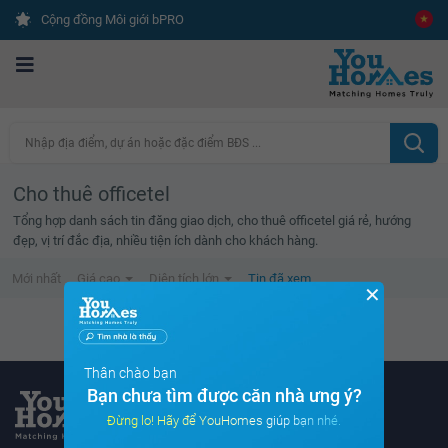
Cộng đồng Môi giới bPRO
Nhập địa điểm, dự án hoặc đặc điểm BĐS ...
Cho thuê officetel
Tổng hợp danh sách tin đăng giao dịch, cho thuê officetel giá rẻ, hướng
đẹp, vị trí đắc địa, nhiều tiện ích dành cho khách hàng.
Mới nhất
Giá cao
Diện tích lớn
Tin đã xem
✕
Danh sách tin đã xem trống
Thân chào bạn
Bạn chưa tìm được căn nhà ưng ý?
Đừng lo! Hãy để YouHomes giúp bạn nhé.