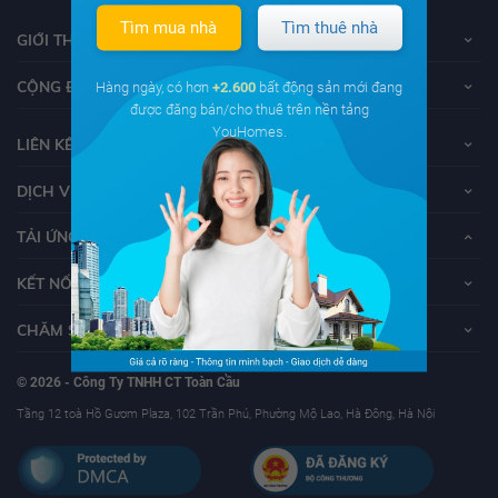
Tìm mua nhà
Tìm thuê nhà
GIỚI THIỆU VỀ YOUHOMES
CỘNG ĐỒNG YOUHOMERS
Hàng ngày, có hơn
+2.600
bất động sản mới đang
được đăng bán/cho thuê trên nền tảng
YouHomes.
LIÊN KẾT
DỊCH VỤ KHÁCH HÀNG
TẢI ỨNG DỤNG YOUHOMES
KẾT NỐI VỚI YOUHOMES
CHĂM SÓC KHÁCH HÀNG
© 2026 - Công Ty TNHH CT Toàn Cầu
Tầng 12 toà Hồ Gươm Plaza, 102 Trần Phú, Phường Mộ Lao, Hà Đông, Hà Nội