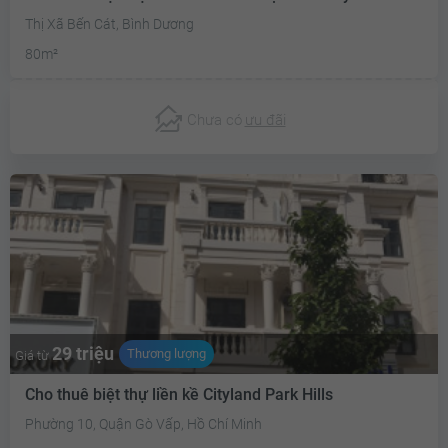
Thị Xã Bến Cát, Bình Dương
80m²
Chưa có
ưu đãi
29 triệu
Thương lượng
Giá từ
Cho thuê biệt thự liền kề Cityland Park Hills
Phường 10, Quận Gò Vấp, Hồ Chí Minh