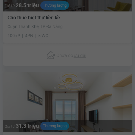
28.5 triệu
Thương lượng
Giá từ
Cho thuê biệt thự liền kề
Quận Thanh Khê, TP Đà Nẵng
100m²
4PN
5 WC
Chưa có
ưu đãi
31.3 triệu
Thương lượng
Giá từ