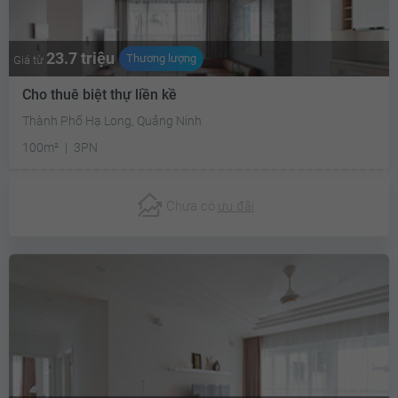
23.7 triệu
Thương lượng
Giá từ
Cho thuê biệt thự liền kề
Thành Phố Hạ Long, Quảng Ninh
100m²
3PN
Chưa có
ưu đãi