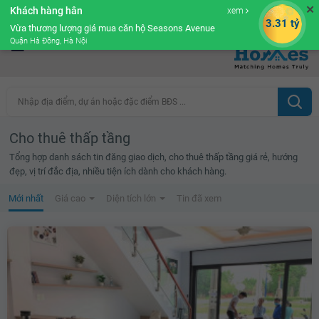
✕
Khách hàng hân
xem
Cộng đồng Môi giới bPRO
3.31 tỷ
Vừa thương lượng giá mua căn hộ Seasons Avenue
Quận Hà Đông, Hà Nội
Nhập địa điểm, dự án hoặc đặc điểm BĐS ...
Cho thuê thấp tầng
Tổng hợp danh sách tin đăng giao dịch, cho thuê thấp tầng giá rẻ, hướng
đẹp, vị trí đắc địa, nhiều tiện ích dành cho khách hàng.
Mới nhất
Giá cao
Diện tích lớn
Tin đã xem