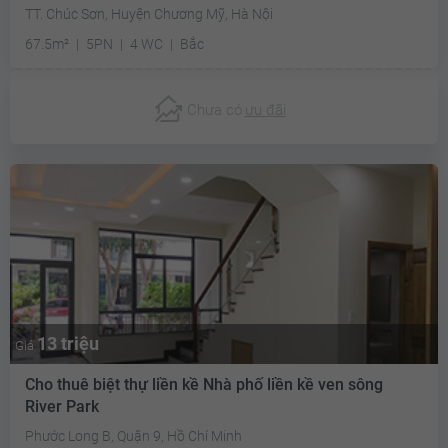
TT. Chúc Sơn, Huyện Chương Mỹ, Hà Nội
67.5m²
5PN
4 WC
Bắc
Chưa có
ưu đãi
13 triệu
Giá
Cho thuê biệt thự liền kề Nhà phố liền kề ven sông
River Park
Phước Long B, Quận 9, Hồ Chí Minh