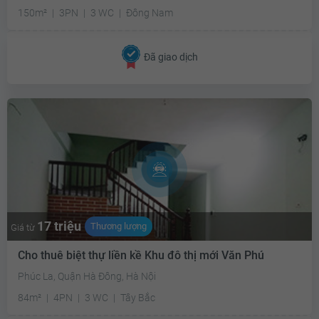
150m²
3PN
3 WC
Đông Nam
Đã giao dịch
17 triệu
Thương lượng
Giá từ
Cho thuê biệt thự liền kề Khu đô thị mới Văn Phú
Phúc La, Quận Hà Đông, Hà Nội
84m²
4PN
3 WC
Tây Bắc