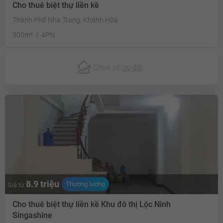
Cho thuê biệt thự liền kề
Thành Phố Nha Trang, Khánh Hòa
300m²
4PN
Chưa có
ưu đãi
8.9 triệu
Thương lượng
Giá từ
Cho thuê biệt thự liền kề Khu đô thị Lộc Ninh
Singashine