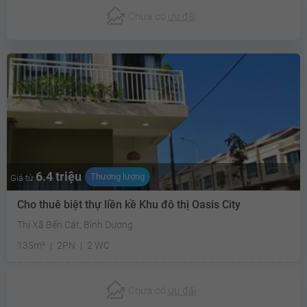
Chưa có
ưu đãi
6.4 triệu
Thương lượng
Giá từ
Cho thuê biệt thự liền kề Khu đô thị Oasis City
Thị Xã Bến Cát, Bình Dương
135m²
2PN
2 WC
Chưa có
ưu đãi