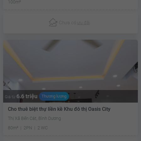
100m²
Chưa có
ưu đãi
6.6 triệu
Thương lượng
Giá từ
Cho thuê biệt thự liền kề Khu đô thị Oasis City
Thị Xã Bến Cát, Bình Dương
80m²
2PN
2 WC