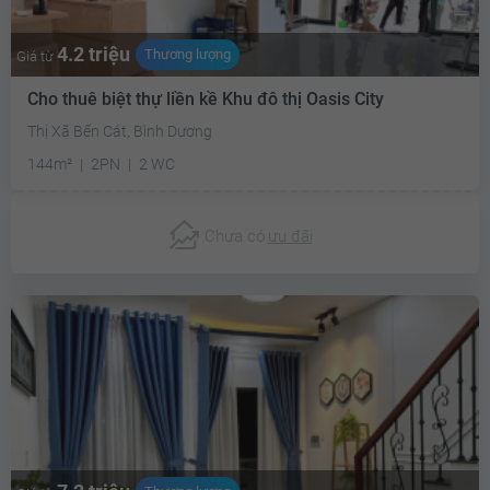
4.2 triệu
Thương lượng
Giá từ
Cho thuê biệt thự liền kề Khu đô thị Oasis City
Thị Xã Bến Cát, Bình Dương
144m²
2PN
2 WC
Chưa có
ưu đãi