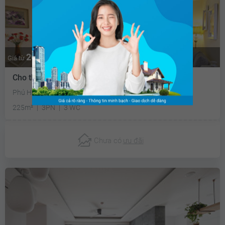
20.2 triệu
Thương lượng
Giá từ
Cho thuê biệt thự liền kề
Phú Hữu, Quận 9, Tp Hồ Chí Minh
225m²
3PN
3 WC
Chưa có
ưu đãi