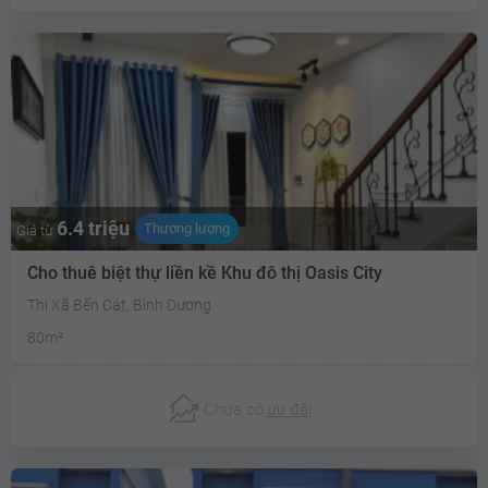
6.4 triệu
Thương lượng
Giá từ
Cho thuê biệt thự liền kề Khu đô thị Oasis City
Thị Xã Bến Cát, Bình Dương
80m²
Chưa có
ưu đãi