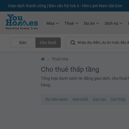
Giao dịch thành công | Bán căn hộ toà A - Him Lam Nam Sài Gòn
Mua
Thuê
Dự án
Dịch vụ
Bán
Cho thuê
›
Thuê nhà
Cho thuê thấp tầng
Tổng hợp danh sách tin đăng giao dịch, cho thuê th
hàng.
Ưu tiên xem:
Mới nhất
Giá cao
Giá thấp