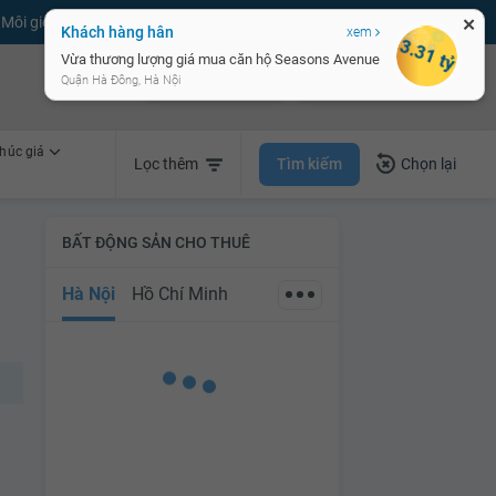
Môi giới bPRO
Đăng tin miễn phí
Đăng ký
Đăng nhập
✕
Khách hàng hân
xem
3.31 tỷ
Vừa thương lượng giá mua căn hộ Seasons Avenue
Bán nhà nhanh
Cho thuê nhà nhanh
Quận Hà Đông, Hà Nội
húc giá
Tìm kiếm
Lọc thêm
Chọn lại
BẤT ĐỘNG SẢN CHO THUÊ
Hà Nội
Hồ Chí Minh