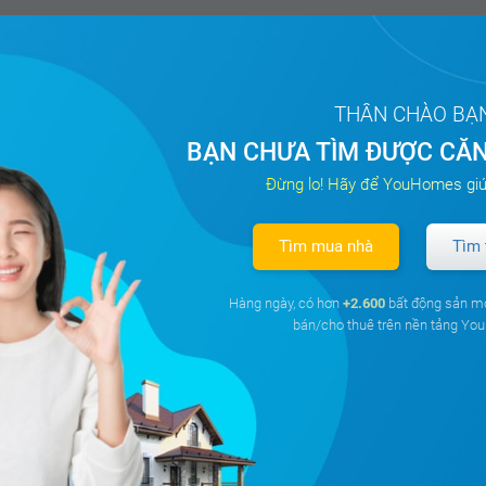
THÂN CHÀO BẠ
BẠN CHƯA TÌM ĐƯỢC CĂN
Đừng lo! Hãy để YouHomes giú
Tìm mua nhà
Tìm 
Hàng ngày, có hơn
+2.600
bất động sản m
bán/cho thuê trên nền tảng Y