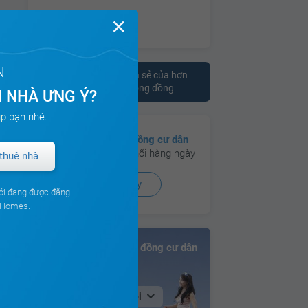
✕
N
Tham khảo ý kiến chia sẻ của hơn
10.000 cư dân trên cộng đồng
 NHÀ ƯNG Ý?
p bạn nhé.
Có hơn
130 cộng đồng cư dân
đang hoạt động sôi nổi hàng ngày
thuê nhà
Xem ngay
ới đang được đăng
ouHomes.
Bảng xếp hạng Cộng đồng cư dân
Tại Hà Nội