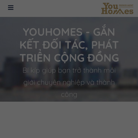
YOUHOMES - GẮN
KẾT ĐỐI TÁC, PHÁT
TRIỂN CỘNG ĐỒNG
Bí kíp giúp bạn trở thành môi
giới chuyên nghiệp và thành
công