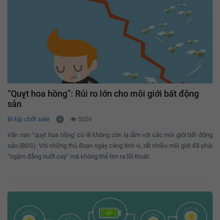
“Quỵt hoa hồng”: Rủi ro lớn cho môi giới bất động
sản
Bí kíp chốt sale
5026
Vấn nạn “quỵt hoa hồng’ có lẽ không còn lạ lẫm với các môi giới bất động
sản (BĐS). Với những thủ đoạn ngày càng tinh vi, rất nhiều môi giới đã phải
“ngậm đắng nuốt cay” mà không thể tìm ra lối thoát.