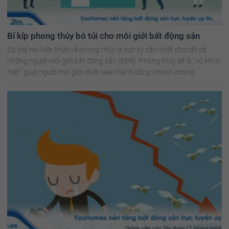
Bí kíp phong thủy bỏ túi cho môi giới bất động sản
Có thể nói kiến thức về phong thủy là cực kỳ cần thiết cho tất cả
những người môi giới bất động sản (BĐS). Phong thủy sẽ là “vũ khí bí
mật” giúp người môi giới chốt sale thành công nhanh chóng.