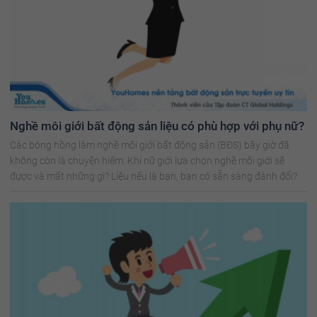
Nghề môi giới bất động sản liệu có phù hợp với phụ nữ?
Các bóng hồng làm nghề môi giới bất động sản (BĐS) bây giờ đã
không còn là chuyện hiếm. Khi nữ giới lựa chọn nghề môi giới sẽ
được và mất những gì? Liệu nếu là bạn, bạn có sẵn sàng đánh đổi?