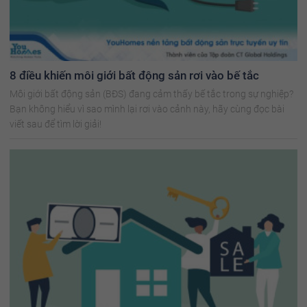
8 điều khiến môi giới bất động sản rơi vào bế tắc
Môi giới bất động sản (BĐS) đang cảm thấy bế tắc trong sự nghiệp?
Bạn không hiểu vì sao mình lại rơi vào cảnh này, hãy cùng đọc bài
viết sau để tìm lời giải!