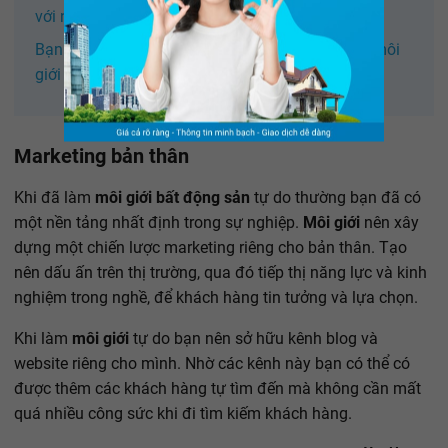
với nghề
Bạn nên làm cho công ty môi giới hay trở thành môi
giới bất động sản tự do?
Marketing bản thân
Khi đã làm
môi giới bất động sản
tự do thường bạn đã có
một nền tảng nhất định trong sự nghiệp.
Môi giới
nên xây
dựng một chiến lược marketing riêng cho bản thân. Tạo
nên dấu ấn trên thị trường, qua đó tiếp thị năng lực và kinh
nghiệm trong nghề, để khách hàng tin tưởng và lựa chọn.
Khi làm
môi giới
tự do bạn nên sở hữu kênh blog và
website riêng cho mình. Nhờ các kênh này bạn có thể có
được thêm các khách hàng tự tìm đến mà không cần mất
quá nhiều công sức khi đi tìm kiếm khách hàng.