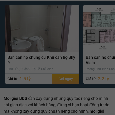
Bán căn hộ chung cư Khu căn hộ Sky
Bán căn hộ chu
9
Vista
Phú Hữu, Quận 9 , Tp Hồ Chí Minh
Phong Phú, Bình Chá
1.5 tỷ
2.2 tỷ
Giá từ
Gọi ngay
Giá từ
Môi giới BĐS
cần xây dựng những quy tắc riêng cho mình
khi giao dịch với khách hàng, đừng vì bạn hoạt động tự do
mà không xây dựng quy chuẩn riêng cho mình,
môi giới