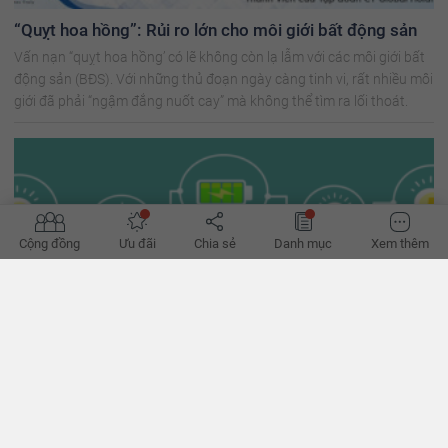
“Quỵt hoa hồng”: Rủi ro lớn cho môi giới bất động sản
Vấn nạn “quỵt hoa hồng’ có lẽ không còn lạ lẫm với các môi giới bất
động sản (BĐS). Với những thủ đoạn ngày càng tinh vi, rất nhiều môi
giới đã phải “ngậm đắng nuốt cay” mà không thể tìm ra lối thoát.
Cộng đồng
Ưu đãi
Chia sẻ
Danh mục
Xem thêm
Phong thủy - Lĩnh vực môi giới bất động sản không nên