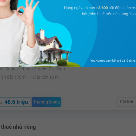
tích đất 29m²
Mặt tiền 3.8 m
Tây Nam
Hàng ngày, có hơn
+2.600
bất động sản m
bán/cho thuê trên nền tảng Y
12.1 triệu
Thương lượng
Đặt lịch
từ
 thuê nhà riêng
hú, Quận 2, Thành Phố Hồ Chí Minh
tích đất 170m²
Mặt tiền 10 m
48.6 triệu
Thương lượng
Đặt lịch
từ
 thuê nhà riêng