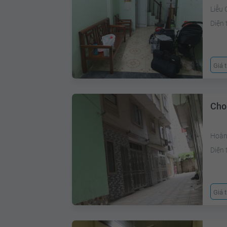
Liễu 
Diện 
Giá 
Cho
Hoàn
Diện 
Giá 