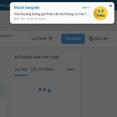
Môi giới bPRO
Đăng tin miễn phí
Đăng ký
Đăng nhập
✕
Khách hàng Mơ
xem
5.3
Vừa thương lượng giá thuê căn hộ Chung cư Hai Thành
triệu
Bán nhà nhanh
Cho thuê nhà nhanh
Bình Tân, Tp Hồ Chí Minh
húc giá
Tìm kiếm
Lọc thêm
Chọn lại
BẤT ĐỘNG SẢN CHO THUÊ
Hà Nội
Hồ Chí Minh