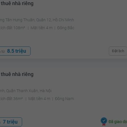
 thuê nhà riêng
ng Tân Hưng Thuận, Quận 12, Hồ Chí Minh
tích đất 108m²
Mặt tiền 4 m
Đông Bắc
8.5 triệu
Đặt lịch
á từ
 thuê nhà riêng
ình, Quận Thanh Xuân, Hà Nội
tích đất 36m²
Mặt tiền 4 m
Đông Nam
7 triệu
Đã giao dị
á