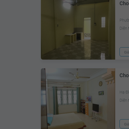
Cho
Phườ
Diện 
Gi
Cho
Hạ Đ
Diện 
Gi