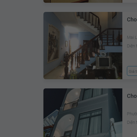
Cho
Mai 
Diện 
Giá 
Cho
Phườ
Diện 