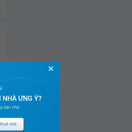
✕
N
 NHÀ ƯNG Ý?
p bạn nhé.
thuê nhà