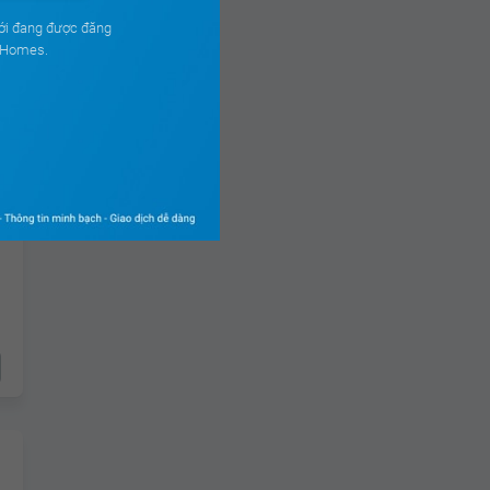
ới đang được đăng
ouHomes.