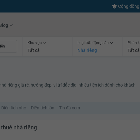
s
+600
Kết nối thành công
Cộng đồng 
Blog
Khu vực
Loại bất động sản
Phân k
Tất cả
Nhà riêng
Tất cả
à riêng giá rẻ, hướng đẹp, vị trí đắc địa, nhiều tiện ích dành cho khách
Diện tích nhỏ
Diện tích lớn
Tin đã xem
 thuê nhà riêng