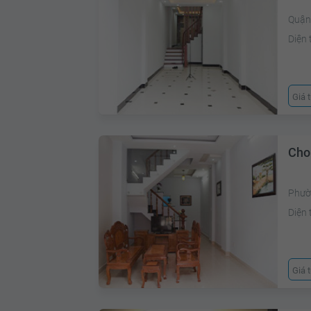
Quận
Diện 
Giá 
Cho
Phườ
Diện 
Giá 