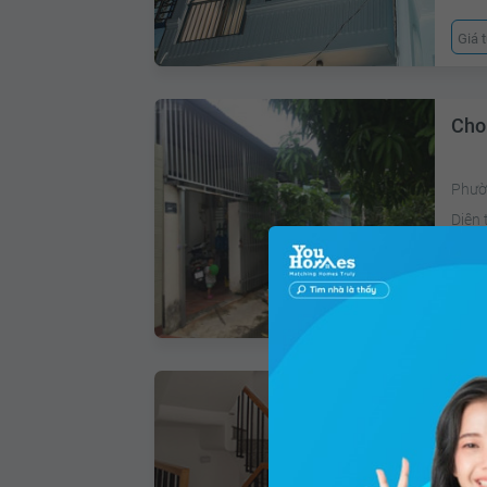
Giá 
Cho
Phườ
Diện 
Giá 
Cho
Phườ