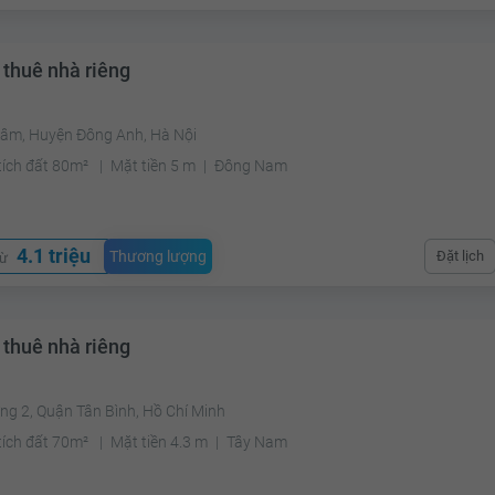
 thuê nhà riêng
Lâm, Huyện Đông Anh, Hà Nội
tích đất 80m²
Mặt tiền 5 m
Đông Nam
4.1 triệu
Thương lượng
Đặt lịch
từ
 thuê nhà riêng
ng 2, Quận Tân Bình, Hồ Chí Minh
tích đất 70m²
Mặt tiền 4.3 m
Tây Nam