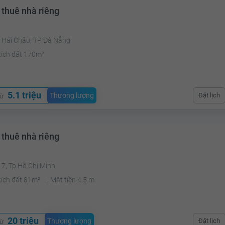
 thuê nhà riêng
 Hải Châu, TP Đà Nẵng
tích đất 170m²
5.1 triệu
Thương lượng
Đặt lịch
từ
 thuê nhà riêng
7, Tp Hồ Chí Minh
tích đất 81m²
Mặt tiền 4.5 m
20 triệu
Thương lượng
Đặt lịch
từ