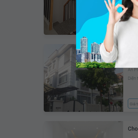
Diện 
Giá 
Cho
An P
Diện 
Giá 
Cho