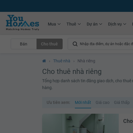
+75.000
Tin đăng mới hàng tháng
+10.000
Thành viên Youhomer
Mua
Thuê
Dự án
Dịch vụ
Bán
Cho thuê
›
Thuê nhà
›
Nhà riêng
Cho thuê nhà riêng
Tổng hợp danh sách tin đăng giao dịch, cho thuê nh
hàng.
Ưu tiên xem:
Mới nhất
Giá cao
Giá thấp
Cho