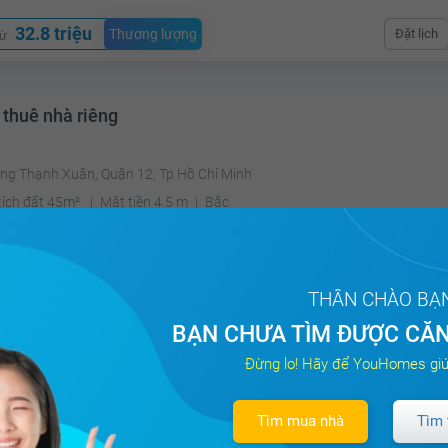
32.8 triệu
Thương lượng
Đặt lịch
từ
 thuê nhà riêng
ng Thạnh Xuân, Quận 12, Tp Hồ Chí Minh
tích đất 45m²
Mặt tiền 4.5 m
Bắc
4 triệu
Thương lượng
Đặt lịch
từ
THÂN CHÀO BẠ
BẠN CHƯA TÌM ĐƯỢC CĂN
Đừng lo! Hãy để YouHomes giú
 thuê nhà riêng
Tìm mua nhà
Tìm 
ng 1, Quận Tân Bình, Hồ Chí Minh