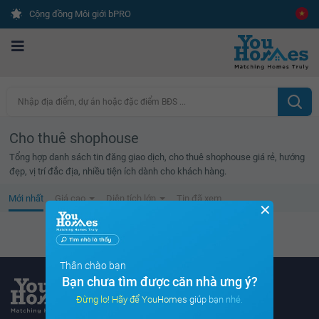
Cộng đồng Môi giới bPRO
Nhập địa điểm, dự án hoặc đặc điểm BĐS ...
Cho thuê shophouse
Tổng hợp danh sách tin đăng giao dịch, cho thuê shophouse giá rẻ, hướng
đẹp, vị trí đắc địa, nhiều tiện ích dành cho khách hàng.
Mới nhất
Giá cao
Diện tích lớn
Tin đã xem
✕
Không tìm thấy tin bất động sản nào
Thân chào bạn
Bạn chưa tìm được căn nhà ưng ý?
Đừng lo! Hãy để YouHomes giúp bạn nhé.