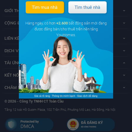
Tìm mua nhà
Tìm thuê nhà
GIỚI THIỆU VỀ YOUHOMES
CỘNG ĐỒNG YOUHOMERS
Hàng ngày, có hơn
+2.600
bất động sản mới đang
được đăng bán/cho thuê trên nền tảng
YouHomes.
LIÊN KẾT
DỊCH VỤ KHÁCH HÀNG
TẢI ỨNG DỤNG YOUHOMES
KẾT NỐI VỚI YOUHOMES
CHĂM SÓC KHÁCH HÀNG
© 2026 - Công Ty TNHH CT Toàn Cầu
Tầng 12 toà Hồ Gươm Plaza, 102 Trần Phú, Phường Mộ Lao, Hà Đông, Hà Nội