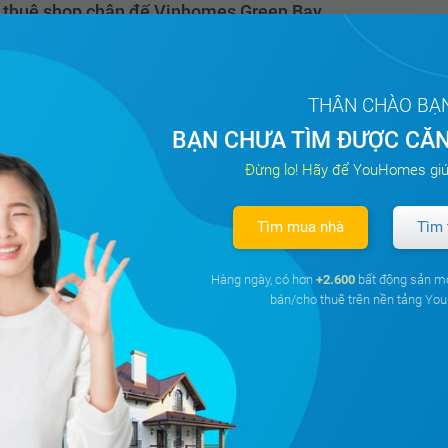
 thuê shop chân đế Vinhomes Green Bay
ng Mễ Trì, Quận Nam Từ Liêm, Hà Nội
m²
1PN
1 WC
Bắc
THÂN CHÀO BẠ
BẠN CHƯA TÌM ĐƯỢC CĂN
Đừng lo! Hãy để YouHomes giú
28 triệu
Đã giao dị
á
Tìm mua nhà
Tìm 
 thuê shop chân đế Vinhomes Green Bay
Hàng ngày, có hơn
+2.600
bất động sản m
bán/cho thuê trên nền tảng Y
ng Mễ Trì, Quận Nam Từ Liêm, Hà Nội
²
2PN
1 WC
Tây Nam
30 triệu
Đã giao dị
á