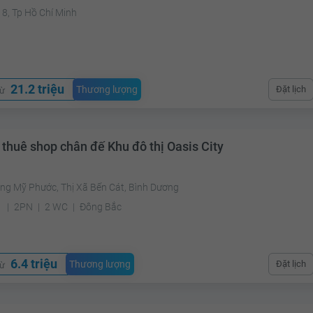
8, Tp Hồ Chí Minh
²
21.2 triệu
Thương lượng
Đặt lịch
từ
 thuê shop chân đế Khu đô thị Oasis City
ng Mỹ Phước, Thị Xã Bến Cát, Bình Dương
²
2PN
2 WC
Đông Bắc
6.4 triệu
Thương lượng
Đặt lịch
từ