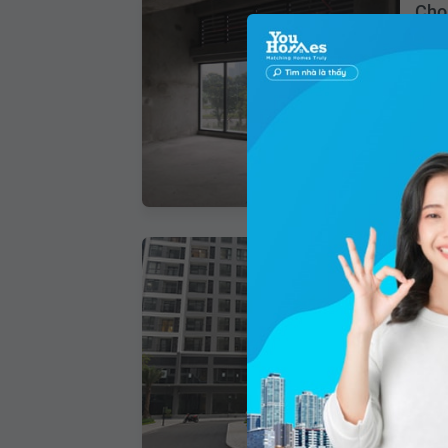
Cho
Phườ
89.2
Gi
Cho
Phườ
75m
Gi