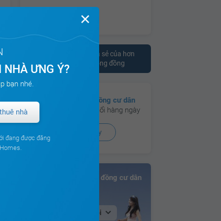
✕
N
Tham khảo ý kiến chia sẻ của hơn
10.000 cư dân trên cộng đồng
 NHÀ ƯNG Ý?
p bạn nhé.
ch
Có hơn
130 cộng đồng cư dân
đang hoạt động sôi nổi hàng ngày
thuê nhà
Xem ngay
ới đang được đăng
ouHomes.
Bảng xếp hạng Cộng đồng cư dân
ch
Tại Hà Nội