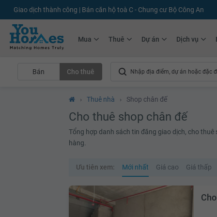
+75.000
Tin đăng mới hàng tháng
+10.000
Thành viên Youhomer
Mua
Thuê
Dự án
Dịch vụ
Bán
Cho thuê
›
Thuê nhà
›
Shop chân đế
Cho thuê shop chân đế
Tổng hợp danh sách tin đăng giao dịch, cho thuê sh
hàng.
Ưu tiên xem:
Mới nhất
Giá cao
Giá thấp
Cho