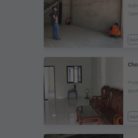
Quận 
73m
Giá 
Cho
Phườ
80m
Giá 