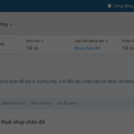
s
+600
Kết nối thành công
Cộng đồng 
Blog
Khu vực
Loại bất động sản
Phân k
Tất cả
Shop chân đế
Tất cả
op chân đế giá rẻ, hướng đẹp, vị trí đắc địa, nhiều tiện ích dành cho khá
Diện tích nhỏ
Diện tích lớn
Tin đã xem
 thuê shop chân đế