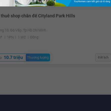
 thuê shop chân đế Cityland Park Hills
ng 10, Gò Vấp, Tp Hồ Chí Minh
m²
1PN
1 WC
Đông
10.7 triệu
Thương lượng
Đặt lịch
từ