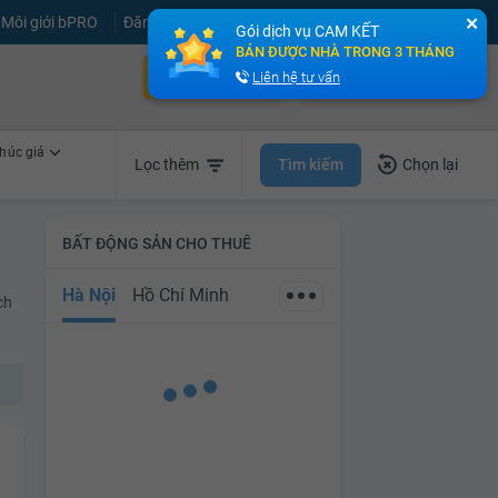
Môi giới bPRO
Đăng tin miễn phí
Đăng ký
Đăng nhập
✕
Gói dịch vụ CAM KẾT
BÁN ĐƯỢC NHÀ TRONG 3 THÁNG
Bán nhà nhanh
Cho thuê nhà nhanh
Liên hệ tư vấn
húc giá
Tìm kiếm
Lọc thêm
Chọn lại
BẤT ĐỘNG SẢN CHO THUÊ
Hà Nội
Hồ Chí Minh
ch