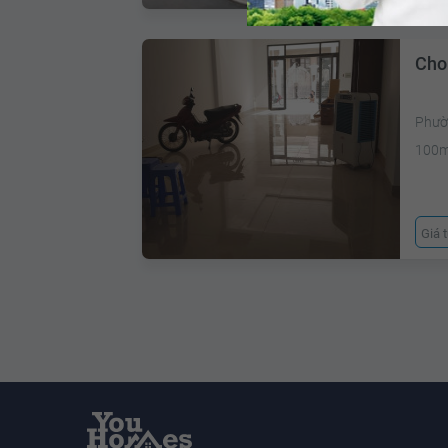
Cho
Phườ
100
Giá 