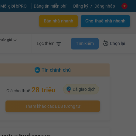
Môi giới bPRO
Đăng tin miễn phí
Đăng ký
Đăng nhập
Bán nhà nhanh
Cho thuê nhà nhanh
húc giá
Tìm kiếm
Lọc thêm
Chọn lại
Tin chính chủ
28 triệu
Đã giao dịch
Giá cho thuê
Tham khảo các BĐS tương tự