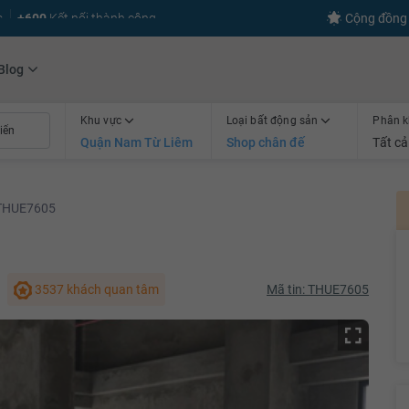
s
+600
Kết nối thành công
Cộng đồng 
Blog
Khu vực
Loại bất động sản
Phân k
Quận Nam Từ Liêm
Shop chân đế
Tất cả
THUE7605
3537 khách quan tâm
Mã tin: THUE7605