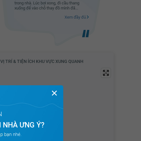
trong nhà. Lúc bơi xong, đi cầu thang
trong nhà.
xuống để vào chỗ thay đồ mình đã...
xuống để 
Xem đầy đủ
VỊ TRÍ & TIỆN ÍCH KHU VỰC XUNG QUANH
✕
N
 NHÀ ƯNG Ý?
p bạn nhé.