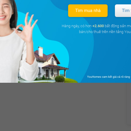
Tìm mua nhà
Tìm 
Hàng ngày, có hơn
+2.600
bất động sản m
bán/cho thuê trên nền tảng Y
Giá
uHomes
38 triệu
30 triệu
28 triệu