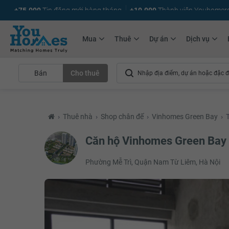
+75.000
Tin đăng mới hàng tháng
+10.000
Thành viên Youhomer
Mua
Thuê
Dự án
Dịch vụ
Bán
Cho thuê
›
Thuê nhà
›
Shop chân đế
›
Vinhomes Green Bay
›
Căn hộ Vinhomes Green Bay
Phường Mễ Trì, Quận Nam Từ Liêm, Hà Nội