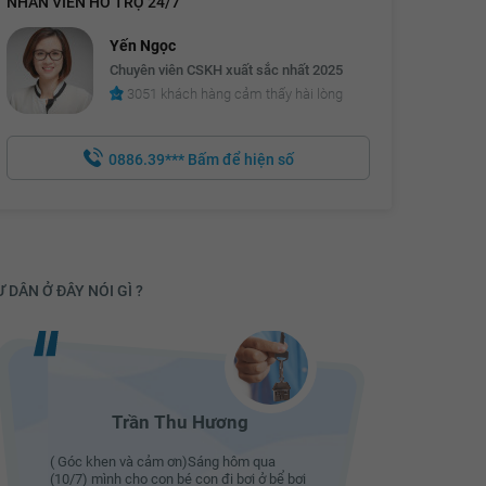
NHÂN VIÊN HỖ TRỢ 24/7
Yến Ngọc
Chuyên viên CSKH xuất sắc nhất 2025
3051 khách hàng cảm thấy hài lòng
0886.39***
Bấm để hiện số
 DÂN Ở ĐÂY NÓI GÌ ?
Trần Thu Hương
( Góc khen và cảm ơn)Sáng hôm qua
( Góc khe
(10/7) mình cho con bé con đi bơi ở bể bơi
(10/7) mìn