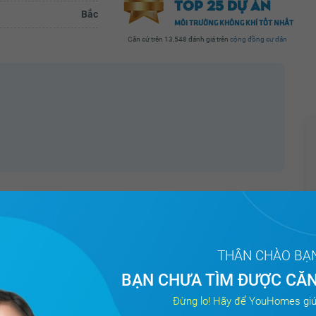
TOP 25 DỰ ÁN
ng
trong nhà. Lúc bơi xong, đi cầu thang
Bắc
..
xuống để vào chỗ thay đồ mình đã...
MÔI TRƯỜNG KHÔNG KHÍ TỐT NHẤT
ầy đủ
Xem đầy đủ
Căn cứ trên 13,548 đánh giá trên
cộng đồng cư dân
Thiết bị báo cháy
Nước nóng
Cửa sổ an toàn
Cửa khung nhôm kính
THÂN CHÀO BẠ
BẠN CHƯA TÌM ĐƯỢC CĂN
Đừng lo! Hãy để YouHomes giú