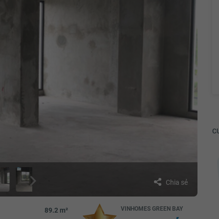
CƯ
Chia sẻ
Trần Thu Hương
ua
( Góc khen và cảm ơn)Sáng hôm qua
VINHOMES GREEN BAY
89.2 m²
ở bể bơi
(10/7) mình cho con bé con đi bơi ở bể bơi