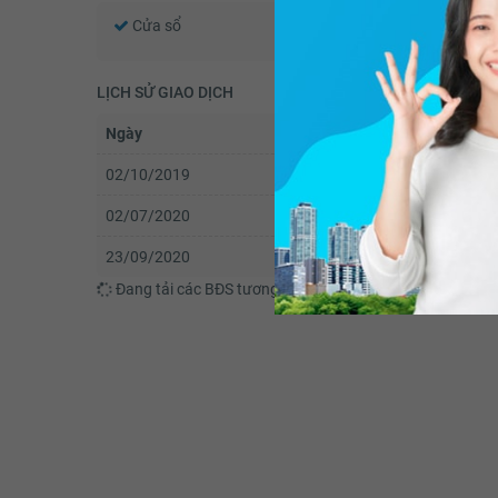
Cửa sổ
Chắn ban công
LỊCH SỬ GIAO DỊCH
Ngày
Trạng thái
02/10/2019
Đăng tin cho thuê trên Yo
02/07/2020
Thay đổi giá
23/09/2020
Đã cho thuê
Đang tải các BĐS tương tự....