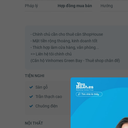
trong nhà. Lúc bơi xong, đi cầu tha
Pháp lý
Hợp đồng mua bán
Hướng
xuống để vào chỗ thay đồ mình đã.
Xem đ
- Chính chủ cần cho thuê căn ShopHouse
- Mặt tiền rộng thoáng, kinh doanh tốt
- Thích hợp làm cửa hàng, văn phòng...
=> Liên hệ tôi chính chủ
(Căn hộ Vinhomes Green Bay - Thuê shop chân đế)
TIỆN NGHI
Sàn gỗ
Sàn đá
Trần thạch cao
Tường sơn bả
Chuông điện
Cửa gỗ công nghiệp
NỘI THẤT