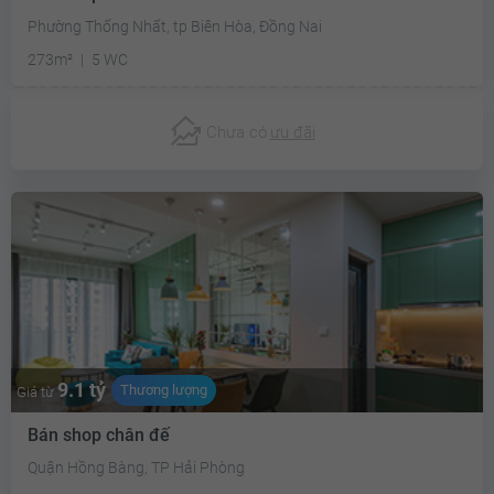
Phường Thống Nhất, tp Biên Hòa, Đồng Nai
273m²
5 WC
Chưa có
ưu đãi
9.1 tỷ
Thương lượng
Giá từ
Bán shop chân đế
Quận Hồng Bàng, TP Hải Phòng