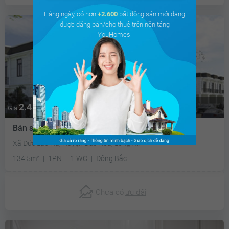
Hàng ngày, có hơn
+2.600
bất động sản mới đang
được đăng bán/cho thuê trên nền tảng
YouHomes.
2.4 tỷ
Giá
Bán shop chân đế Young Town
Xã Đức Lập Hạ, Huyện Đức Hòa, Long An
134.5m²
1PN
1 WC
Đông Bắc
Chưa có
ưu đãi