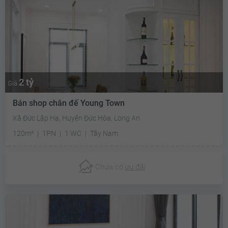
2 tỷ
Giá
Bán shop chân đế Young Town
Xã Đức Lập Hạ, Huyện Đức Hòa, Long An
120m²
1PN
1 WC
Tây Nam
Chưa có
ưu đãi