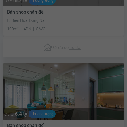
6.2 tỷ
Thương lượng
Giá từ
Bán shop chân đế
tp Biên Hòa, Đồng Nai
100m²
4PN
5 WC
Chưa có
ưu đãi
6.4 tỷ
Thương lượng
Giá từ
Bán shop chân đế