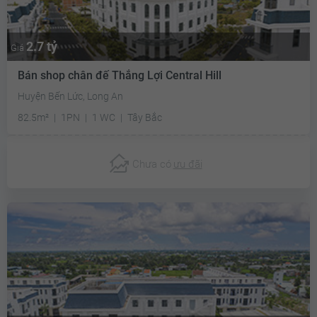
2.7 tỷ
Giá
Bán shop chân đế Thắng Lợi Central Hill
Huyện Bến Lức, Long An
82.5m²
1PN
1 WC
Tây Bắc
Chưa có
ưu đãi