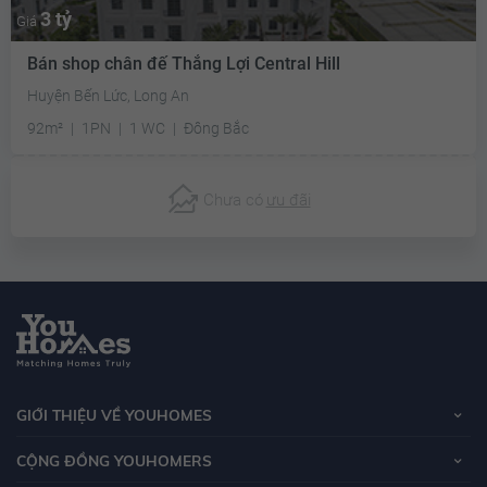
3 tỷ
Giá
Bán shop chân đế Thắng Lợi Central Hill
Huyện Bến Lức, Long An
92m²
1PN
1 WC
Đông Bắc
Chưa có
ưu đãi
GIỚI THIỆU VỀ YOUHOMES
CỘNG ĐỒNG YOUHOMERS