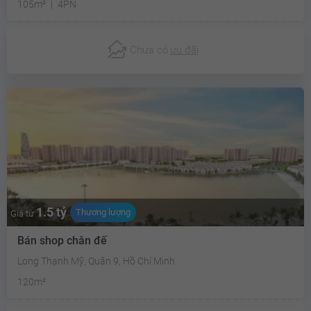
105m²
4PN
Chưa có
ưu đãi
1.5 tỷ
Thương lượng
Giá từ
Bán shop chân đế
Long Thạnh Mỹ, Quận 9, Hồ Chí Minh
120m²