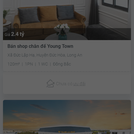
2.4 tỷ
Giá
Bán shop chân đế Young Town
Xã Đức Lập Hạ, Huyện Đức Hòa, Long An
120m²
1PN
1 WC
Đông Bắc
Chưa có
ưu đãi