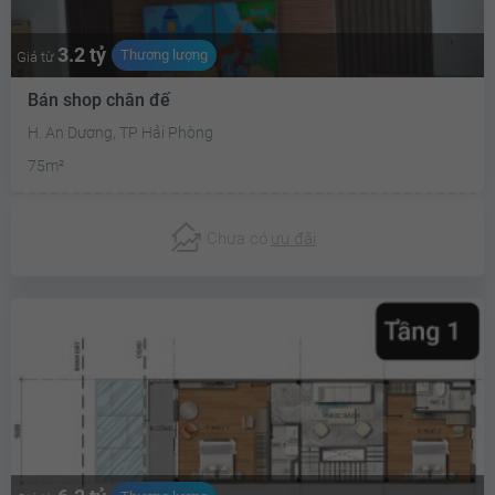
3.2 tỷ
Thương lượng
Giá từ
Bán shop chân đế
H. An Dương, TP Hải Phòng
75m²
Chưa có
ưu đãi