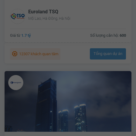
Euroland TSQ
Mộ Lao, Hà Đông, Hà Nội
Giá từ
1.7 tỷ
Số lượng căn hộ:
600
Tổng quan dự án
12307 khách quan tâm