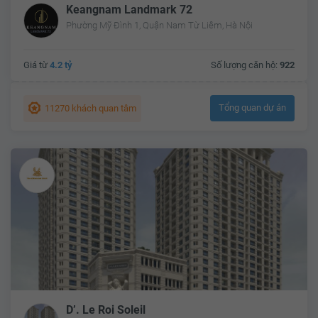
Keangnam Landmark 72
Phường Mỹ Đình 1, Quận Nam Từ Liêm, Hà Nội
Giá từ
4.2 tỷ
Số lượng căn hộ:
922
Tổng quan dự án
11270 khách quan tâm
D’. Le Roi Soleil