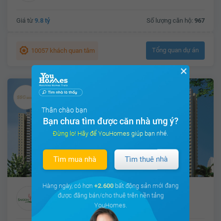
Giá từ
9.8 tỷ
Số lượng căn hộ:
967
Tổng quan dự án
10057 khách quan tâm
✕
Thân chào bạn
Bạn chưa tìm được căn nhà ưng ý?
Đừng lo! Hãy để YouHomes giúp bạn nhé.
Tìm mua nhà
Tìm thuê nhà
Hàng ngày, có hơn
+2.600
bất động sản mới đang
SaiGon Pearl
được đăng bán/cho thuê trên nền tảng
Phường 22, Quận Bình Thạnh, Hồ Chí Minh
YouHomes.