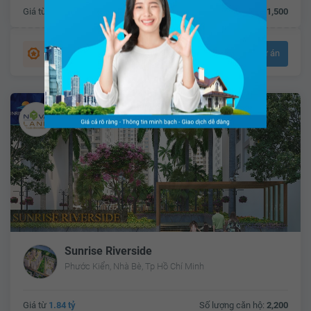
Giá từ
3.4 tỷ
Số lượng căn hộ:
1,500
Tổng quan dự án
9964 khách quan tâm
Sunrise Riverside
Phước Kiển, Nhà Bè, Tp Hồ Chí Minh
Giá từ
1.84 tỷ
Số lượng căn hộ:
2,200