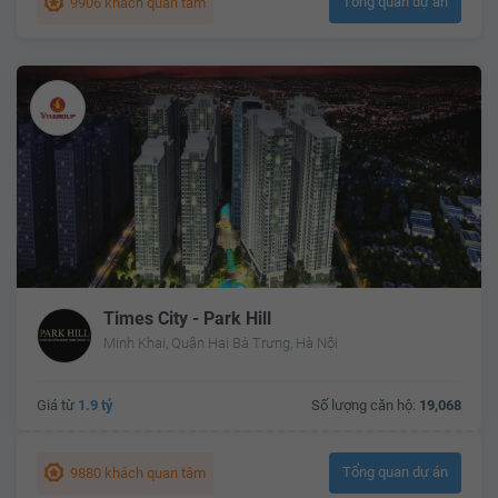
Tổng quan dự án
9906 khách quan tâm
Times City - Park Hill
Minh Khai, Quận Hai Bà Trưng, Hà Nội
Giá từ
1.9 tỷ
Số lượng căn hộ:
19,068
Tổng quan dự án
9880 khách quan tâm