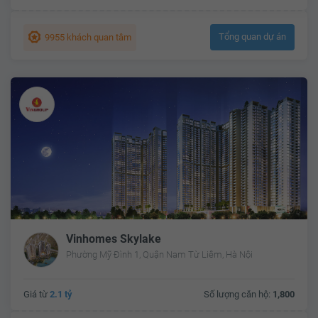
Tổng quan dự án
9955 khách quan tâm
Vinhomes Skylake
Phường Mỹ Đình 1, Quận Nam Từ Liêm, Hà Nội
Giá từ
2.1 tỷ
Số lượng căn hộ:
1,800