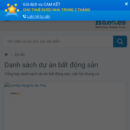
✕
Gói dịch vụ CAM KẾT
Cộng đồng Môi giới bPRO
CHO THUÊ ĐƯỢC NHÀ TRONG 2 THÁNG
Liên hệ tư vấn
Tìm kiếm dự án, khu vực, địa điểm
›
Dự án
Danh sách dự án bất động sản
Tổng hợp danh sách dự án bất động sản, căn hộ chung cư