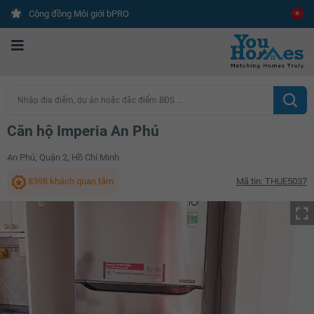
Cộng đồng Môi giới bPRO
Nhập địa điểm, dự án hoặc đặc điểm BĐS ...
Căn hộ Imperia An Phú
An Phú, Quận 2, Hồ Chí Minh
8398 khách quan tâm
Mã tin: THUE5037