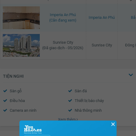
Imperia An Phú
Imperia An Phú
Bắ
(Căn đang xem)
Sunrise City
Sunrise City
Đông
(Đã giao dịch - 05/2026)
TIỆN NGHI
Sàn gỗ
Sàn đá
Điều hòa
Thiết bị báo cháy
Camera an ninh
Nhà thông minh
Xem thêm
Wifi
Truyền hình Cáp
✕
Nước nóng
Trần thạch cao