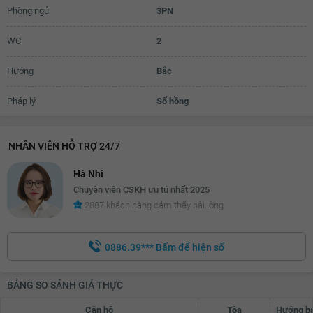
Phòng ngủ
3PN
WC
2
Hướng
Bắc
Pháp lý
Sổ hồng
NHÂN VIÊN HỖ TRỢ 24/7
Hà Nhi
Chuyên viên CSKH ưu tú nhất 2025
2887 khách hàng cảm thấy hài lòng
0886.39***
Bấm để hiện số
BẢNG SO SÁNH GIÁ THỰC
Căn hộ
Tòa
Hướng b