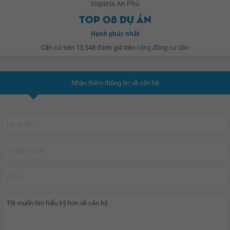
Imperia An Phú
Top 08 dự án
Tọa lạc ngay mặt tiền Tỉnh lộ 25B của quận 2, với vị trí đắc địa ngay giữa 2
Hạnh phúc nhất
trục giao thông chính của Sài Gòn là Xa Lộ Hà Nội (chiều rộng 113m) đi các
Căn cứ trên 13,548 đánh giá trên
cộng đồng cư dân
tỉnh miền Đông Nam bộ và Tỉnh Lộ 25B (chiều rộng 60m) hướng ra cảng Cát
Lái, nơi đây được xem là tâm điểm giao thông của tuyến đường Metro Bến
Thành – Suối Tiên và đại lộ Đông Tây hiện hữu và sân bay quốc tế Long
Nhận thêm thông tin về căn hộ
Thành.
Theo YouHomes đánh giá dự án đáp ứng đầy đủ một cuộc sống thoải mái
và tiện nghi cho cộng đồng cư dân văn minh sinh sống.
Impeira An Phú
là
cụm căn hộ cao cấp theo tiêu chuẩn Quốc tế tại khu đô thị kiểu mẫu City
Horse, Quận 2. Dự án dành đến 72% diện tích cho mảng xanh, mang lại cho
cư dân trải nghiệm một cuộc sống hài hòa với thiên nhiên.
Cộng đồng cư dân tại dự án với đa số là các thầy, cô giáo giảng dạy tại các
trường Quốc tế thuộc quận 2, giảng viên Đai học, doanh Nhân, chủ doanh
nghiệp,..