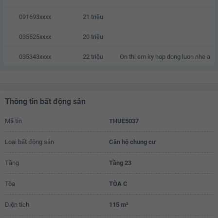
091693xxxx
21 triệu
035525xxxx
20 triệu
035343xxxx
22 triệu
On thi em ky hop dong luon nhe a
Thông tin bất động sản
Mã tin
THUE5037
Loại bất động sản
Căn hộ chung cư
Tầng
Tầng 23
Tòa
TÒA C
Diện tích
115 m²