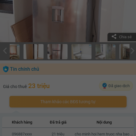
Chia sẻ
Tin chính chủ
23 triệu
Đã giao dịch
Giá cho thuê
Tham khảo các BĐS tương tự
Khách hàng
Đã trả giá
Nội dung
096887xxxx
21 triệu
cho minh hoi hem truoc nha bao nhieu met, neu duoc hen gap den xem nha vao T7 & CN