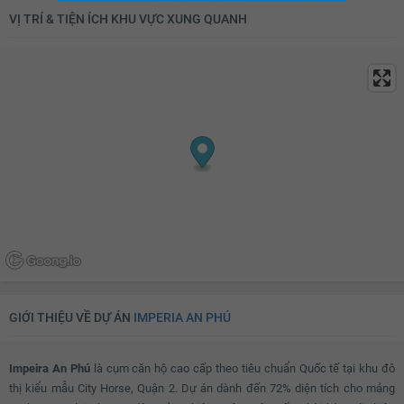
Bộ sofa
Bàn uống nước
VỊ TRÍ & TIỆN ÍCH KHU VỰC XUNG QUANH
Đèn chùm
Tủ giầy
Đèn ốp trần phòng khách
Giàn phơi thông minh
Máy giặt
Kho chứa đồ
Đèn ốp trần nhà tắm
Chắn ban công
Lưới an toàn
Cửa nhôm kính
Đèn ốp trần ban công
GIỚI THIỆU VỀ DỰ ÁN
IMPERIA AN PHÚ
Impeira An Phú
là cụm căn hộ cao cấp theo tiêu chuẩn Quốc tế tại khu đô
thị kiểu mẫu City Horse, Quận 2. Dự án dành đến 72% diện tích cho mảng