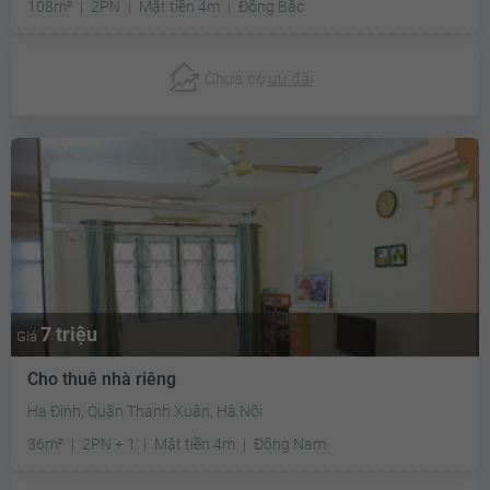
108m²
2PN
Mặt tiền 4m
Đông Bắc
Chưa có
ưu đãi
7 triệu
Giá
Cho thuê nhà riêng
Hạ Đình, Quận Thanh Xuân, Hà Nội
36m²
2PN + 1
Mặt tiền 4m
Đông Nam