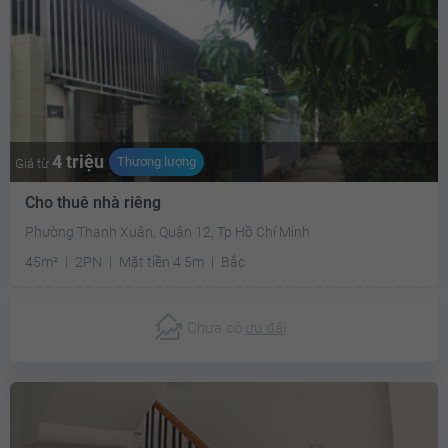
4 triệu
Thương lượng
Giá từ
Cho thuê nhà riêng
Phường Thạnh Xuân, Quận 12, Tp Hồ Chí Minh
45m²
2PN
Mặt tiền 4.5m
Bắc
Chưa có
ưu đãi