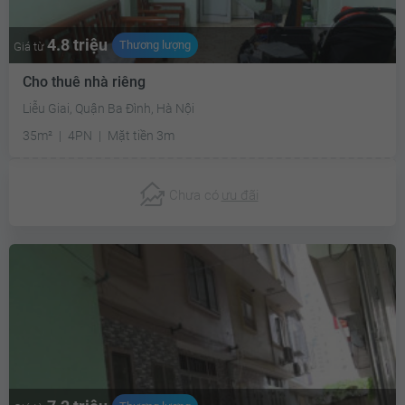
4.8 triệu
Thương lượng
Giá từ
Cho thuê nhà riêng
Liễu Giai, Quận Ba Đình, Hà Nội
35m²
4PN
Mặt tiền 3m
Chưa có
ưu đãi