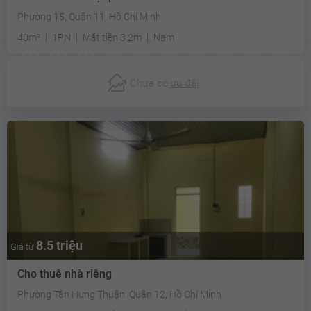
Phường 15, Quận 11, Hồ Chí Minh
40m²
1PN
Mặt tiền 3.2m
Nam
Chưa có
ưu đãi
8.5 triệu
Giá từ
Cho thuê nhà riêng
Phường Tân Hưng Thuận, Quận 12, Hồ Chí Minh