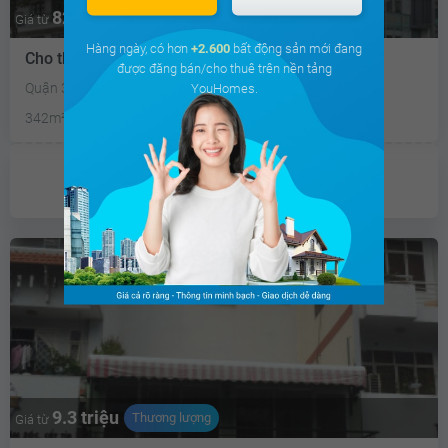
82 triệu
Thương lượng
Giá từ
Hàng ngày, có hơn
+2.600
bất động sản mới đang
Cho thuê nhà mặt phố
được đăng bán/cho thuê trên nền tảng
Quận 3, Thành Phố Hồ Chí Minh
YouHomes.
342m²
2PN
Mặt tiền 9m
Chưa có
ưu đãi
9.3 triệu
Thương lượng
Giá từ