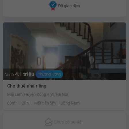
Đã giao dịch
4.1 triệu
Thương lượng
Giá từ
Cho thuê nhà riêng
Mai Lâm, Huyện Đông Anh, Hà Nội
80m²
2PN
Mặt tiền 5m
Đông Nam
Chưa có
ưu đãi