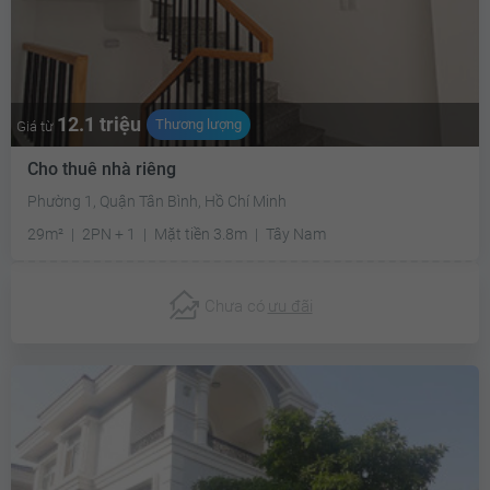
12.1 triệu
Thương lượng
Giá từ
Cho thuê nhà riêng
Phường 1, Quận Tân Bình, Hồ Chí Minh
29m²
2PN + 1
Mặt tiền 3.8m
Tây Nam
Chưa có
ưu đãi