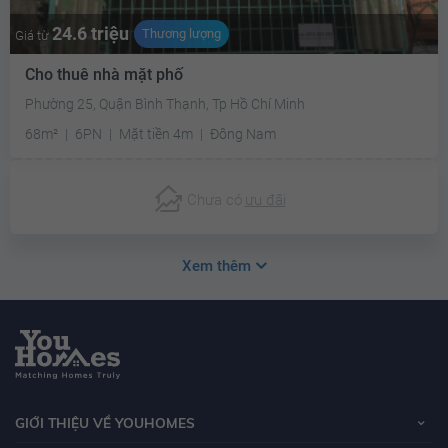
24.6 triệu
Thương lượng
Giá từ
Cho thuê nhà mặt phố
Phường 25, Quận Bình Thạnh, Tp Hồ Chí Minh
68m²
6PN
Mặt tiền 4m
Đông Nam
Chưa có
ưu đãi
Xem thêm
GIỚI THIỆU VỀ YOUHOMES