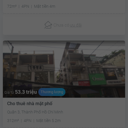
72m²
4PN
Mặt tiền 4m
Chưa có
ưu đãi
53.3 triệu
Thương lượng
Giá từ
Cho thuê nhà mặt phố
Quận 3, Thành Phố Hồ Chí Minh
312m²
4PN
Mặt tiền 5.2m