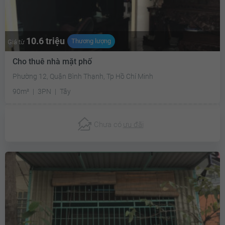
10.6 triệu
Thương lượng
Giá từ
Cho thuê nhà mặt phố
Phường 12, Quận Bình Thạnh, Tp Hồ Chí Minh
90m²
3PN
Tây
Chưa có
ưu đãi