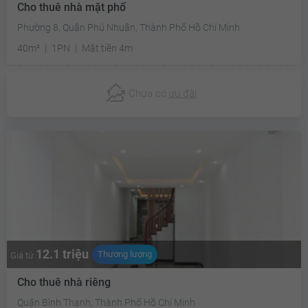
Cho thuê nhà mặt phố
Phường 8, Quận Phú Nhuận, Thành Phố Hồ Chí Minh
40m²
1PN
Mặt tiền 4m
Chưa có
ưu đãi
12.1 triệu
Thương lượng
Giá từ
Cho thuê nhà riêng
Quận Bình Thạnh, Thành Phố Hồ Chí Minh