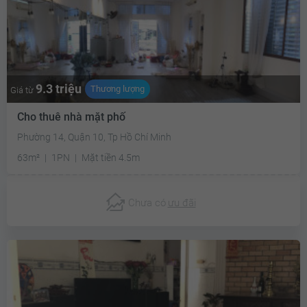
9.3 triệu
Thương lượng
Giá từ
Cho thuê nhà mặt phố
Phường 14, Quận 10, Tp Hồ Chí Minh
63m²
1PN
Mặt tiền 4.5m
Chưa có
ưu đãi