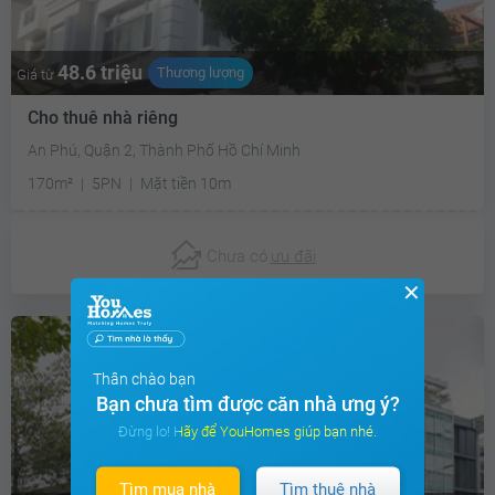
48.6 triệu
Thương lượng
Giá từ
Cho thuê nhà riêng
An Phú, Quận 2, Thành Phố Hồ Chí Minh
170m²
5PN
Mặt tiền 10m
Chưa có
ưu đãi
✕
Thân chào bạn
Bạn chưa tìm được căn nhà ưng ý?
Đừng lo! Hãy để YouHomes giúp bạn nhé.
Tìm mua nhà
Tìm thuê nhà