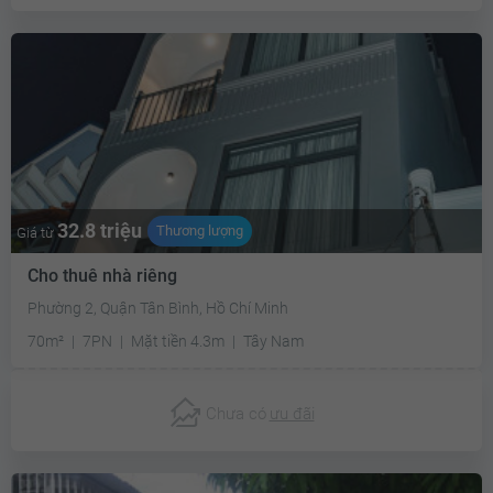
32.8 triệu
Thương lượng
Giá từ
Cho thuê nhà riêng
Phường 2, Quận Tân Bình, Hồ Chí Minh
70m²
7PN
Mặt tiền 4.3m
Tây Nam
Chưa có
ưu đãi