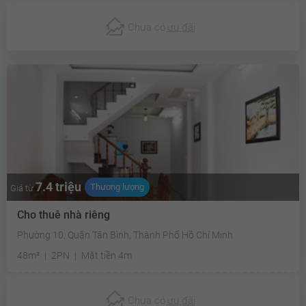
Chưa có
ưu đãi
7.4 triệu
Thương lượng
Giá từ
Cho thuê nhà riêng
Phường 10, Quận Tân Bình, Thành Phố Hồ Chí Minh
48m²
2PN
Mặt tiền 4m
Chưa có
ưu đãi