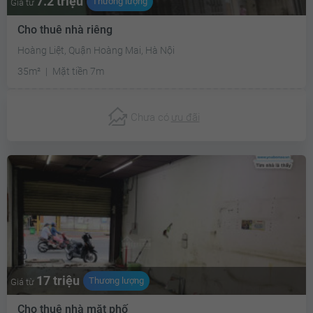
7.2 triệu
Thương lượng
Giá từ
Cho thuê nhà riêng
Hoàng Liệt, Quận Hoàng Mai, Hà Nội
35m²
Mặt tiền 7m
Chưa có
ưu đãi
17 triệu
Thương lượng
Giá từ
Cho thuê nhà mặt phố