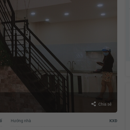
Chia sẻ
ố
Hướng nhà
KXĐ