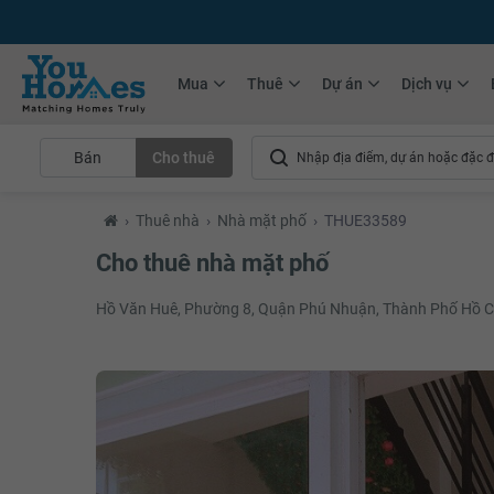
+75.000
Tin đăng mới hàng tháng
+10.000
Thành viên Youhomer
Mua
Thuê
Dự án
Dịch vụ
Bán
Cho thuê
›
Thuê nhà
›
Nhà mặt phố
›
THUE33589
Cho thuê nhà mặt phố
Hồ Văn Huê, Phường 8, Quận Phú Nhuận, Thành Phố Hồ C