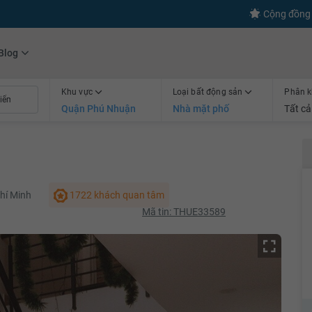
s
+600
Kết nối thành công
Cộng đồng 
Blog
Khu vực
Loại bất động sản
Phân k
Quận Phú Nhuận
Nhà mặt phố
Tất cả
hí Minh
1722 khách quan tâm
Mã tin: THUE33589