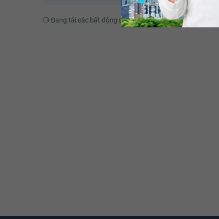
Đang tải các bất động sản tương tự....