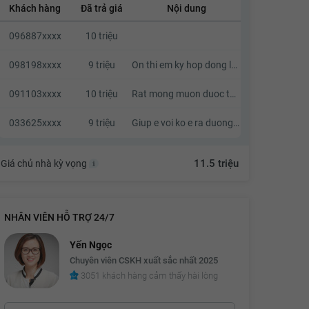
Khách hàng
Đã trả giá
Nội dung
9.6 triệu
096887xxxx
10 triệu
9.7 triệu
9.8 triệu
098198xxxx
9 triệu
On thi em ky hop dong luon nhe a
9.9 triệu
091103xxxx
10 triệu
Rat mong muon duoc thuong luong
10 triệu
033625xxxx
9 triệu
Giup e voi ko e ra duong mat . Kb zalo e voi a
10.1 triệu
10.2 triệu
11.5 triệu
Giá chủ nhà kỳ vọng
10.3 triệu
10.4 triệu
NHÂN VIÊN HỖ TRỢ 24/7
10.5 triệu
Yến Ngọc
10.6 triệu
Chuyên viên CSKH xuất sắc nhất 2025
3051 khách hàng cảm thấy hài lòng
10.7 triệu
10.8 triệu