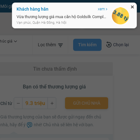
Môi giới bPRO
Đăng tin miễn phí
Đăng ký
Đăng nhập
✕
Khách hàng hân
xem
3.88 tỷ
Vừa thương lượng giá mua căn hộ Goldsilk Complex
Bán nhà nhanh
Cho thuê nhà nhanh
Vạn phúc, Quận Hà Đông, Hà Nội
húc giá
Tìm kiếm
Lọc thêm
Chọn lại
Tin chưa thẩm định
Bạn có thể thương lượng giá
9.3 triệu
GỬI CHỦ NHÀ
Chỉ từ
9.3 triệu
Giá thương lượng của bạn sẽ được gửi ngay đến chủ
9.4 triệu
nhà, hãy để ý
nhé! Chủ nhà sẽ liên hệ với bạn.
9.5 triệu