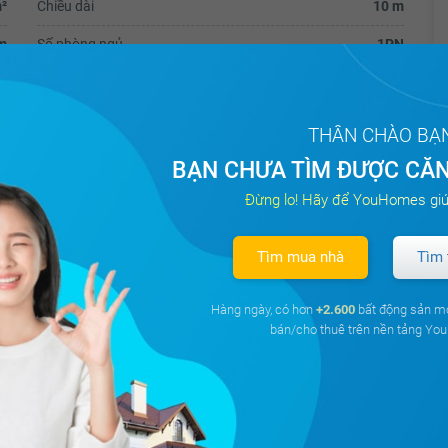
²
Chiều dài
10 m
m
Số phòng ngủ
1PN
--
--
THÂN CHÀO BẠ
BẠN CHƯA TÌM ĐƯỢC CĂN
Đừng lo! Hãy để YouHomes giú
n,Thành Phố Hồ Chí Minh.
Tìm mua nhà
Tìm 
Huê giao hoàng văn thụ quận phú nhuận.
Hàng ngày, có hơn
+2.600
bất động sản m
bán/cho thuê trên nền tảng Y