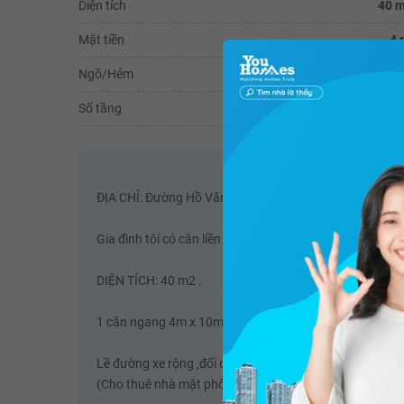
Diện tích
40 m
Mặt tiền
4 
Ngõ/Hẻm
-
Số tầng
-
ĐỊA CHỈ: Đường Hồ Văn Huê, phường 8, quận Phú Nhuậ
Gia đình tôi có căn liền kề cho thêu mặt tiền Hồ Văn 
DIỆN TÍCH: 40 m2 .
1 căn ngang 4m x 10m trệt không lầu.
Lề đường xe rộng ,đối diện là bã xe ,có chỗ đậu xe ô tô.
(Cho thuê nhà mặt phố - Thuê nhà mặt phố)