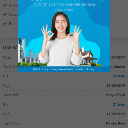
được đăng bán/cho thuê trên nền tảng
Giường
Tủ đầu giường
Điều hòa trung tâm
Cửa sổ an toàn
YouHomes.
Cửa sổ
Tủ quần áo
Cửa khung nhôm kính
Cửa tự động
Bàn trang điểm
Bàn làm việc
Chuông điện
Bồn hoa cây cảnh
Xem thêm
Bàn học
Đèn ngủ
Gỗ ốp trần
Gỗ ốp chân tường
Tủ âm tường
Bếp gas âm
Cửa gỗ tự nhiên
Cửa gỗ công nghiệp
LỊCH SỬ GIAO DỊCH
Bếp gas dương
Bếp từ âm
Vòi nước thông minh
Rèm thông minh
Ngày
04/07/2019
Bếp từ dương
Bếp hồng ngoại âm
Rèm gỗ
Rèm inox
Trạng thái
Đăng tin cho thuê trên YouHomes
Bếp hồng ngoại dương
Tủ lạnh
Giá
23 triệu
Lò nướng
Tủ bếp
Ngày
12/08/2019
Máy rửa bát
Bồn rửa bát đơn
Trạng thái
Thay đổi giá
Bồn rửa bát đôi
Bàn ăn
Giá
21 triệu
Bàn sơ chế thức ăn
Máy hút mùi
Ngày
11/09/2019
Bồn tắm
Vách kính nhà tắm
Trạng thái
Đã cho thuê
Vòi hoa sen
Toilet