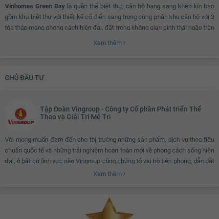
Vinhomes Green Bay
là quần thể biệt thự, căn hộ hạng sang khép kín bao
gồm khu biệt thự với thiết kế cổ điển sang trọng cùng phân khu căn hộ với 3
tòa tháp mang phong cách hiện đại, đặt trong không gian sinh thái ngập tràn
và được phát triển cùng hệ thống tiện ích đẳng cấp, dịch vụ tiêu chuẩn 5
Xem thêm
sao.
CHỦ ĐẦU TƯ
Vinhomes Green Bay ở đâu?
Tập Đoàn Vingroup - Công ty Cổ phần Phát triển Thể
Với vị trí đẹp nằm ngay mặt tiền cao tốc Láng Hoà Lạc, dự án giúp cư dân
Thao và Giải Trí Mễ Trì
giúp cư dân di chuyển một cách dễ dàng nhất tới trung tâm Thành phố cũng
như kết nối thuận tiện tới các tuyến đường trọng điểm và các tỉnh lân cận.
Với mong muốn đem đến cho thị trường những sản phẩm, dịch vụ theo tiêu
chuẩn quốc tế và những trải nghiệm hoàn toàn mới về phong cách sống hiện
đại, ở bất cứ lĩnh vực nào Vingroup cũng chứng tỏ vai trò tiên phong, dẫn dắt
Quy mô và tiện ích?
sự thay đổi xu hướng tiêu dùng. Vingroup đã làm nên những điều kỳ diệu để
Xem thêm
tôn vinh thương hiệu Việt và tự hào là một trong những tập đoàn kinh tế tư
nhân hàng đầu Việt Nam. Vingroup là nơi hội tụ cùng phát triển của những
con người có lý tưởng, có năng lực, có bản lĩnh, luôn chủ động tìm hướng đi
Dự án được thiết kế thân thiện với môi trường, theo phong cách sống lành
riêng và khao khát chung tay tạo nên những kỳ tích. Môi trường làm việc của
mạnh cùng nhiều công viên cây xanh xung quanh. Không chỉ thế, mật độ xây