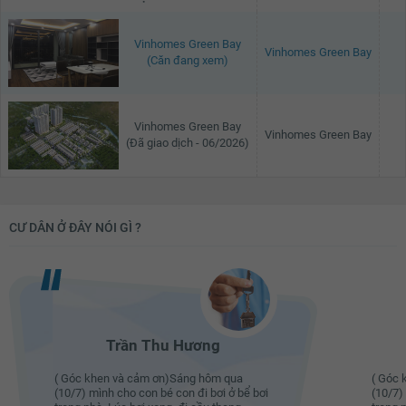
Vinhomes Green Bay
Vinhomes Green Bay
(Căn đang xem)
Vinhomes Green Bay
Vinhomes Green Bay
(Đã giao dịch - 06/2026)
CƯ DÂN Ở ĐÂY NÓI GÌ ?
Trần Thu Hương
( Góc khen và cảm ơn)Sáng hôm qua
( Góc 
(10/7) mình cho con bé con đi bơi ở bể bơi
(10/7)