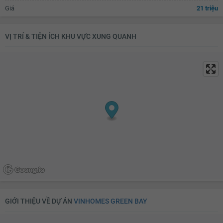
Giá
21 triệu
Quạt thông gió
Bồn rửa mặt
Lò sưởi
Tủ đựng sách
VỊ TRÍ & TIỆN ÍCH KHU VỰC XUNG QUANH
Kệ trang trí
Rèm
Kệ để đồ
Máy hút bụi
TV
Bộ sofa
Bàn uống nước
Thiết bị âm thanh
Đèn chùm
Bàn thờ/tủ thờ
Tủ giầy
Đèn ốp trần phòng khách
Giàn phơi thông minh
Máy giặt
Kho chứa đồ
Đèn ốp trần nhà tắm
Chắn ban công
Lưới an toàn
Cửa nhôm kính
Đèn ốp trần ban công
GIỚI THIỆU VỀ DỰ ÁN
VINHOMES GREEN BAY