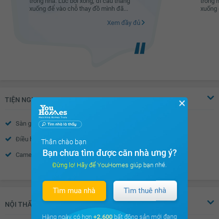
trong nhà. Lúc bơi xong, đi cầu thang
trong 
xuống để vào chỗ thay đồ mình đã...
xuống 
Xem đầy đủ
TIỆN NGHI
✕
Sàn gỗ
Sàn đá
Điều hòa
Thiết bị báo cháy
Thân chào bạn
Bạn chưa tìm được căn nhà ưng ý?
Camera an ninh
Nhà thông minh
Đừng lo! Hãy để YouHomes giúp bạn nhé.
Xem thêm
Wifi
Truyền hình Cáp
Nước nóng
Trần thạch cao
Tìm mua nhà
Tìm thuê nhà
Tường sơn bả
Vách kính mặt tiền
NỘI THẤT
Hàng ngày, có hơn
+2.600
bất động sản mới đang
Khóa cửa vân tay- mã số
Chuông hình