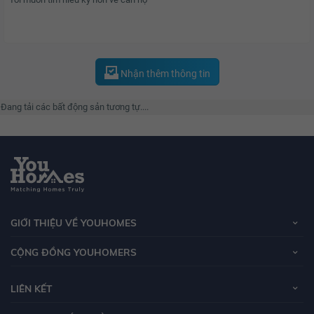
Tập đoàn VinGroup là một trong những tập đoàn uy tín, hoạt động lâu năm
trong lĩnh vực bất động sản. VinGroup thành lập năm 1993 với tiền thân là
công ty Technocom được sát nhập bởi hai doanh nghiệp là Vinpearl và
Vincom. Qua hơn 14 năm hoạt động, đến thời điểm hiện tại công ty đã trở
Nhận thêm thông tin
thành một trong những tập đoàn đa kinh tế hàng đầu Việt Nam.
Đang tải các bất động sản tương tự....
GIỚI THIỆU VỀ YOUHOMES
CỘNG ĐỒNG YOUHOMERS
LIÊN KẾT