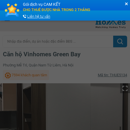
✕
Gói dịch vụ CAM KẾT
Cộng đồng Môi giới bPRO
CHO THUÊ ĐƯỢC NHÀ TRONG 2 THÁNG
Liên hệ tư vấn
Nhập địa điểm, dự án hoặc đặc điểm BĐS ...
Căn hộ Vinhomes Green Bay
Phường Mễ Trì, Quận Nam Từ Liêm, Hà Nội
7594 khách quan tâm
Mã tin: THUE5134