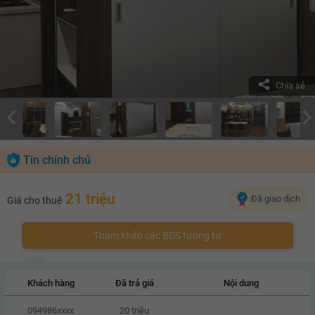
Chia sẻ
Tin chính chủ
21 triệu
Đã giao dịch
Giá cho thuê
Tham khảo các BĐS tương tự
Khách hàng
Đã trả giá
Nội dung
094986xxxx
20 triệu