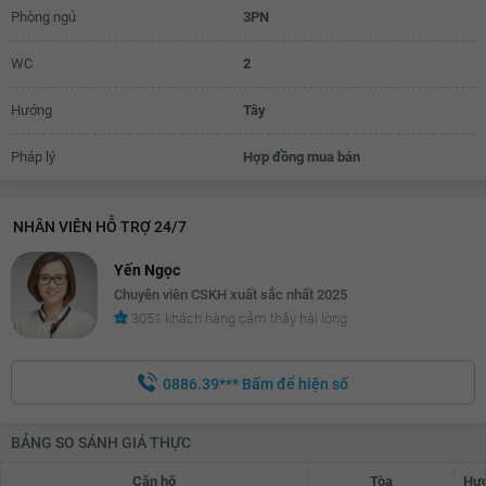
Phòng ngủ
3PN
WC
2
Hướng
Tây
Pháp lý
Hợp đồng mua bán
NHÂN VIÊN HỖ TRỢ 24/7
Yến Ngọc
Chuyên viên CSKH xuất sắc nhất 2025
3051 khách hàng cảm thấy hài lòng
0886.39***
Bấm để hiện số
BẢNG SO SÁNH GIÁ THỰC
Căn hộ
Tòa
Hướ