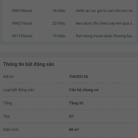
098198xxxx
18 triệu
Hello ac! ac goi tu van cho em ve can o nay voi a, em cam on.
096219xxxx
20 triệu
Neu duoc thi chieu nay em qua xem nha
091105xxxx
19 triệu
Rat mong muon duoc thuong luong
Thông tin bất động sản
Mã tin
THUE5134
Loại bất động sản
Căn hộ chung cư
Tầng
Tầng 33
Tòa
G1
Diện tích
86 m²