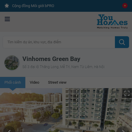
Cộng đồng Môi giới bPRO
Tìm kiếm dự án, khu vực, địa điểm
Vinhomes Green Bay
Số 3 đại lộ Thăng Long, Mễ Trì, Nam Từ Liêm, Hà Nội
Phối cảnh
Video
Street view