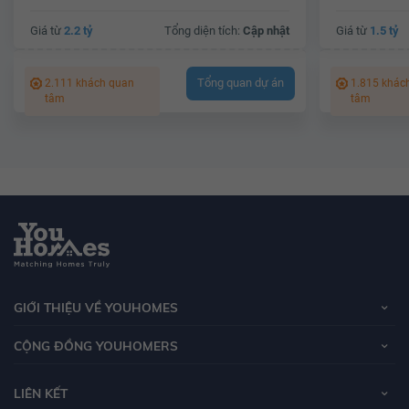
Giá từ
2.2 tỷ
Tổng diện tích:
Cập nhật
Giá từ
1.5 tỷ
Tổng quan dự án
2.111 khách quan
1.815 khác
tâm
tâm
GIỚI THIỆU VỀ YOUHOMES
CỘNG ĐỒNG YOUHOMERS
LIÊN KẾT