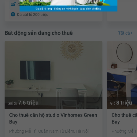
Cho thuê sinh lời 7.69%
Đã cắt lỗ 200 triệu
Bất động sản đang cho thuê
Tất cả
7.6 triệu
8 triệu
Giá từ
Giá
Cho thuê căn hộ studio Vinhomes Green
Cho thuê c
Bay
Bay
Phường Mễ Trì, Quận Nam Từ Liêm, Hà Nội
Phường Mễ Tr