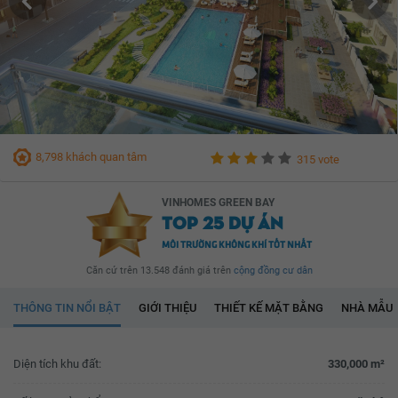
8,798 khách quan tâm
315 vote
VINHOMES GREEN BAY
TOP 25 DỰ ÁN
MÔI TRƯỜNG KHÔNG KHÍ TỐT NHẤT
Căn cứ trên 13.548 đánh giá trên
cộng đồng cư dân
THÔNG TIN NỔI BẬT
GIỚI THIỆU
THIẾT KẾ MẶT BẰNG
NHÀ MẪU
Diện tích khu đất:
330,000 m²