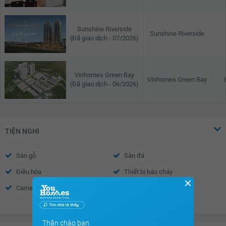
Sunshine Riverside
Sunshine Riverside
(Đã giao dịch - 07/2026)
Vinhomes Green Bay
Vinhomes Green Bay
(Đã giao dịch - 06/2026)
TIỆN NGHI
Sàn gỗ
Sàn đá
Điều hòa
Thiết bị báo cháy
✕
Camera an ninh
Nhà thông minh
Xem thêm
Wifi
Truyền hình Cáp
Nước nóng
Trần thạch cao
Thân chào bạn