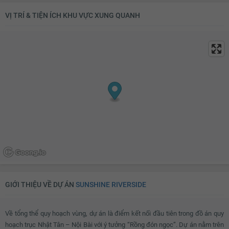
Vách kính nhà tắm
Vòi hoa sen
VỊ TRÍ & TIỆN ÍCH KHU VỰC XUNG QUANH
Toilet
Quạt thông gió
Bồn rửa mặt
Lò sưởi
Tủ đựng sách
Kệ trang trí
Rèm
Kệ để đồ
Máy hút bụi
TV
Bộ sofa
Bàn uống nước
Thiết bị âm thanh
Đèn chùm
Bàn thờ/tủ thờ
Tủ giầy
Đèn ốp trần phòng khách
Giàn phơi thông minh
Máy giặt
Kho chứa đồ
GIỚI THIỆU VỀ DỰ ÁN
SUNSHINE RIVERSIDE
Đèn ốp trần nhà tắm
Chắn ban công
Lưới an toàn
Cửa nhôm kính
Về tổng thể quy hoạch vùng, dự án là điểm kết nối đầu tiên trong đồ án quy
Đèn ốp trần ban công
hoạch trục Nhật Tân – Nội Bài với ý tưởng “Rồng đón ngọc”. Dự án nằm trên