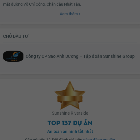
mặt đường Võ Chí Công. Chân cầu Nhật Tân.
Xem thêm
Sunhine Riverside nằm trong Ciputra, thừa hưởng toàn bộ tiện ích hàng đầu
của khu đô thị được đánh giá đẳng cấp nhất Hà Nội này như: Câu lạc bộ
CHỦ ĐẦU TƯ
Ciputra, Tổ hợp Trung tâm Thương mại Ciputra Mall, Sân Golf quốc tế… Đây
cũng là nơi quy tụ một cộng đồng dân cư dân giàu có và văn minh – những
giá trị hữu hình tạo nên đẳng cấp của một khu an cư thượng lưu.
Công ty CP Sao Ánh Dương – Tập đoàn Sunshine Group
Sunshine Riverside
Top 137 dự án
An toàn an ninh tốt nhất
Căn cứ trên 13,548 đánh giá trên
cộng đồng cư dân