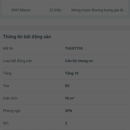
098198xxxx
22 triệu
Mong muon thuong luong gia do gia dinh cung da co san do dac
Thông tin bất động sản
Mã tin
THUE7755
Loại bất động sản
Căn hộ chung cư
Tầng
Tầng 10
Tòa
R2
Diện tích
95 m²
Phòng ngủ
3PN
WC
2