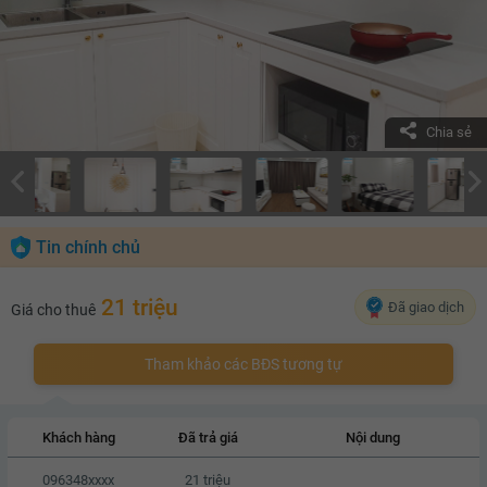
Chia sẻ
Tin chính chủ
21 triệu
Đã giao dịch
Giá cho thuê
Tham khảo các BĐS tương tự
Khách hàng
Đã trả giá
Nội dung
096348xxxx
21 triệu