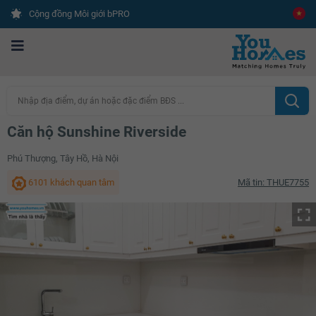
Cộng đồng Môi giới bPRO
Nhập địa điểm, dự án hoặc đặc điểm BĐS ...
Căn hộ Sunshine Riverside
Phú Thượng, Tây Hồ, Hà Nội
6101 khách quan tâm
Mã tin: THUE7755