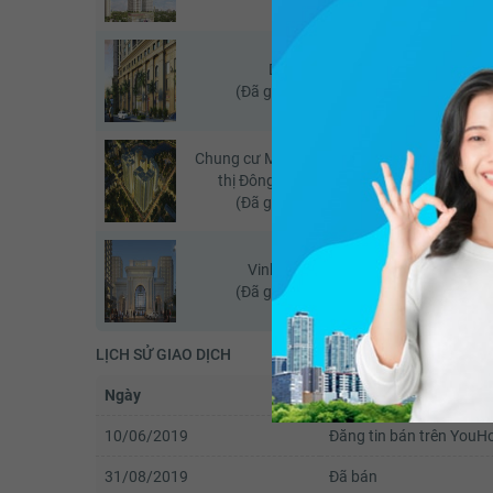
D’ Le Pont D’or
(Đã giao dịch - 06/2026)
Chung cư Mandarin Garden- Khu đô
Ch
thị Đông Nam Trần Duy Hưng
(Đã giao dịch - 06/2026)
Vinhomes Royal City
(Đã giao dịch - 07/2026)
LỊCH SỬ GIAO DỊCH
Ngày
Trạng thái
10/06/2019
Đăng tin bán trên You
31/08/2019
Đã bán