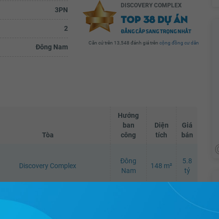
DISCOVERY COMPLEX
3PN
TOP 38 DỰ ÁN
2
ĐẲNG CẤP SANG TRỌNG NHẤT
Căn cứ trên 13,548 đánh giá trên
cộng đồng cư dân
Đông Nam
Hướng
ban
Diện
Giá
Tòa
công
tích
bán
Đông
5.8
Discovery Complex
148 m²
Nam
tỷ
148.66
6,13
Discovery Complex
Tây Nam
m²
tỷ