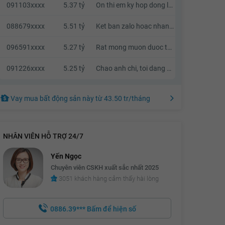
091103xxxx
5.37 tỷ
On thi em ky hop dong luon nhe a
088679xxxx
5.51 tỷ
Ket ban zalo hoac nhan tin a. Khong goi nhaa vi toi kha ban
096591xxxx
5.27 tỷ
Rat mong muon duoc thuong luong
091226xxxx
5.25 tỷ
Chao anh chi, toi dang quan tam den can nha cua anh chi, neu anh chi co thien chi ban thi chung ta co the lien he va trao doi truc tiep voi nhau.
Vay mua bất động sản này
từ
43.50 tr
/tháng
NHÂN VIÊN HỖ TRỢ 24/7
Yến Ngọc
Chuyên viên CSKH xuất sắc nhất 2025
3051 khách hàng cảm thấy hài lòng
0886.39***
Bấm để hiện số