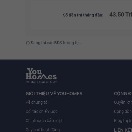
43.50 Tr
Số tiền trả tháng đầu:
Đang tải các BĐS tương tự....
GIỚI THIỆU VỀ YOUHOMES
CỘNG 
Về chúng tôi
Quyền lợi
Đối tác chiến lược
Cộng đồng
Chính sách bảo mật
Blog thị 
Quy chế hoạt động
LIÊN KẾ