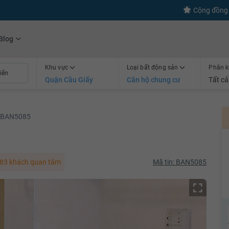
s
+600
Kết nối thành công
Cộng đồng 
Blog
Khu vực
Loại bất động sản
Phân k
Quận Cầu Giấy
Căn hộ chung cư
Tất cả
BAN5085
83 khách quan tâm
Mã tin: BAN5085