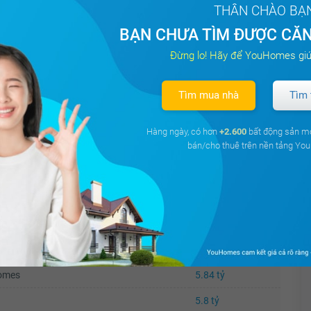
THÂN CHÀO BẠ
BẠN CHƯA TÌM ĐƯỢC CĂN
6,85
D’ Le Pont D’or
Đông
127 m²
Đừng lo! Hãy để YouHomes giú
tỷ
Tìm mua nhà
Tìm 
ung cư Mandarin Garden- Khu đô
Đông
6,57
130 m²
thị Đông Nam Trần Duy Hưng
Nam
tỷ
Hàng ngày, có hơn
+2.600
bất động sản m
bán/cho thuê trên nền tảng Y
Đông
137.3
6,87
Vinhomes Royal City
Nam
m²
tỷ
Giá
Homes
5.84 tỷ
5.8 tỷ