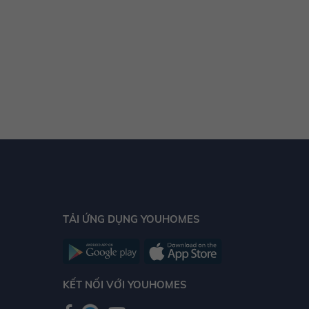
Discovery Complex
tạo nên môi trường sống xanh
hoàn hảo cho các gia đình hiện đại.
TẢI ỨNG DỤNG YOUHOMES
KẾT NỐI VỚI YOUHOMES