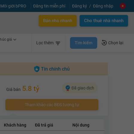
Môi giới bPRO
Đăng tin miễn phí
Đăng ký
Đăng nhập
Bán nhà nhanh
Cho thuê nhà nhanh
húc giá
Tìm kiếm
Lọc thêm
Chọn lại
Tin chính chủ
5.8 tỷ
Đã giao dịch
Giá bán
Tham khảo các BĐS tương tự
Khách hàng
Đã trả giá
Nội dung