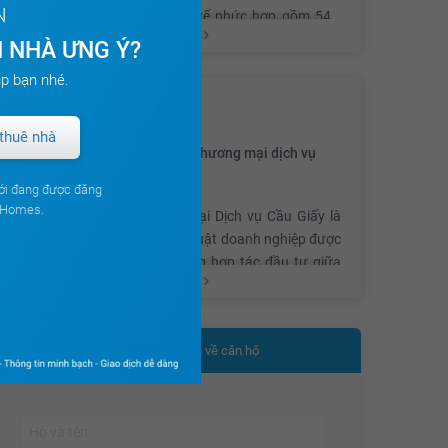
N
quận Cầu Giấy”, được thiết kế phức hợp gồm 54
Xem thêm
tầng tháp chung cư, 43 tầng tháp văn phòng, 8
 NHÀ ƯNG Ý?
tầng trung tâm thương mại và 4 tầng cây xanh.
p bạn nhé.
CHỦ ĐẦU TƯ
Đặc biệt, tuyến đường sắt trên cao đầu tiên tại Việt
thuê nhà
Công ty CP Đầu tư thương mại dịch vụ
Nam kết nối trực tiếp ga số 7 từ nhiều điểm khác
Cầu giấy
nhau trong thành phố đến thẳng tầng 2 trung tâm
ới đang được đăng
thương mại của tòa nhà. Các căn hộ trong tòa
ouHomes.
Công ty CP đầu tư Thương mại Dịch vụ Cầu Giấy là
tháp chung cư thiết kế theo phong cách Châu Âu,
doanh nghiệp hoạt động theo luật doanh nghiệp được
tất cả các phòng đều có mặt thoáng đón gió và
thành lập trên cơ sở Hợp đồng hợp tác đầu tư giữa
nắng từ ban công lớn.
Xem thêm
Công ty Thương mại và Dịch vụ Tổng hợp Hà Nội,
Công ty TNHH Đầu tư phát triển Công nghệ cao Hà
Nội và Công ty TNHH Xây dựng dân dụng công nghiệp
Nội thất được trang bị với các thiết bị nhập khẩu từ
Nhận thêm thông tin về căn hộ
Delta để thực hiện dự án xây dựng Trung tâm thương
Pháp, Italia như sàn Italia, thiết bị vệ sinh ToTo,
mại Cầu Giấy theo quyết định số 637/ QĐ-UB ngày
thiết bị bếp Fagor, Thiết bị điện Schneider, Chuông
22/1/2003 của UBND Thành phố Hà Nội. Bắt đầu từ
hình Competition.... mang lại đẳng cấp cao cho
ngày 10/11/2005 Công ty CP Đầu tư Thương mại Dịch
người dùng.
vụ Cầu Giấy hoạt động theo Giấy chứng nhận đăng ký