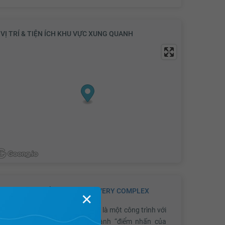
VỊ TRÍ & TIỆN ÍCH KHU VỰC XUNG QUANH
GIỚI THIỆU VỀ DỰ ÁN
DISCOVERY COMPLEX
✕
Chung cư Discovery Complex
là một công trình với
quy mô hoành tráng trở thành “điểm nhấn của