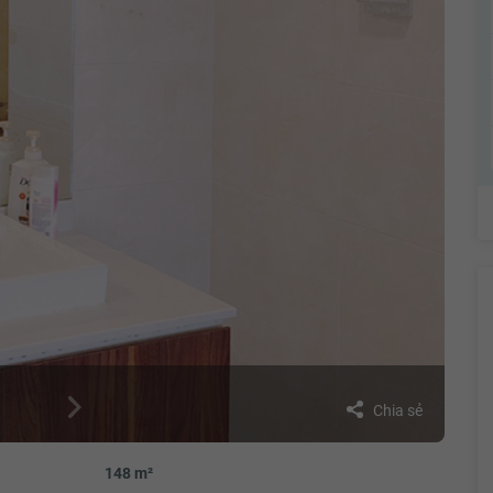
Chia sẻ
148 m²