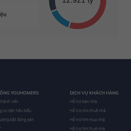
iệu
ĐỒNG YOUHOMERS
DỊCH VỤ KHÁCH HÀNG
 thành viên
Hỗ trợ bán nhà
 cư dân tiêu biểu
Hỗ trợ cho thuê nhà
trường bất động sản
Hỗ trợ tìm mua nhà
T
Hỗ trợ tìm thuê nhà