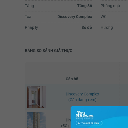
Tầng
Tầng 36
Phòng ngủ
Tòa
Discovery Complex
WC
Pháp lý
Sổ đỏ
Hướng
BẢNG SO SÁNH GIÁ THỰC
Căn hộ
Discovery Complex
(Căn đang xem)
Discovery Complex
(Đã giao dịch - 06/2026)