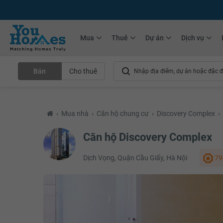
+75.000
Tin đăng mới hàng tháng
+10.000
Thành viên Youhomer
Mua
Thuê
Dự án
Dịch vụ
Bán
Cho thuê
›
Mua nhà
›
Căn hộ chung cư
›
Discovery Complex
›
Căn hộ Discovery Complex
Dịch Vọng, Quận Cầu Giấy, Hà Nội
79