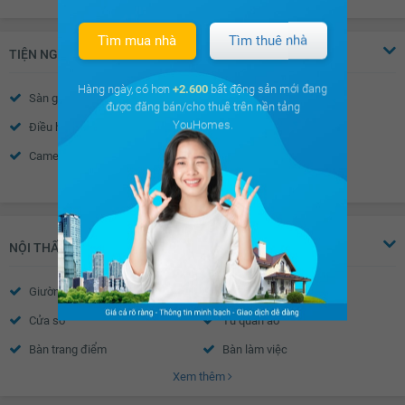
Tìm mua nhà
Tìm thuê nhà
TIỆN NGHI
Hàng ngày, có hơn
+2.600
bất động sản mới đang
Sàn gỗ
Sàn đá
được đăng bán/cho thuê trên nền tảng
YouHomes.
Điều hòa
Thiết bị báo cháy
Camera an ninh
Nhà thông minh
Xem thêm
Wifi
Truyền hình Cáp
Nước nóng
Trần thạch cao
Tường sơn bả
Vách kính mặt tiền
NỘI THẤT
Khóa cửa vân tay- mã số
Chuông hình
Giường
Tủ đầu giường
Điều hòa trung tâm
Cửa sổ an toàn
Cửa sổ
Tủ quần áo
Cửa khung nhôm kính
Cửa tự động
Bàn trang điểm
Bàn làm việc
Chuông điện
Bồn hoa cây cảnh
Xem thêm
Bàn học
Đèn ngủ
Gỗ ốp trần
Gỗ ốp chân tường