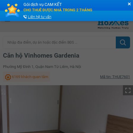
✕
Gói dịch vụ CAM KẾT
Cộng đồng Môi giới bPRO
CHO THUÊ ĐƯỢC NHÀ TRONG 2 THÁNG
Liên hệ tư vấn
Nhập địa điểm, dự án hoặc đặc điểm BĐS ...
Căn hộ Vinhomes Gardenia
Phường Mỹ Đình 1, Quận Nam Từ Liêm, Hà Nội
6169 khách quan tâm
Mã tin: THUE7601