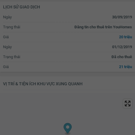
Tủ âm tường
Bếp gas âm
Cửa gỗ tự nhiên
Cửa gỗ công nghiệp
LỊCH SỬ GIAO DỊCH
Bếp gas dương
Bếp từ âm
Vòi nước thông minh
Rèm thông minh
Ngày
30/09/2019
Bếp từ dương
Bếp hồng ngoại âm
Rèm gỗ
Rèm inox
Trạng thái
Đăng tin cho thuê trên YouHomes
Bếp hồng ngoại dương
Tủ lạnh
Giá
20 triệu
Lò nướng
Tủ bếp
Ngày
01/12/2019
Máy rửa bát
Bồn rửa bát đơn
Trạng thái
Đã cho thuê
Bồn rửa bát đôi
Bàn ăn
Giá
21 triệu
Bàn sơ chế thức ăn
Máy hút mùi
Bồn tắm
Vách kính nhà tắm
VỊ TRÍ & TIỆN ÍCH KHU VỰC XUNG QUANH
Vòi hoa sen
Toilet
Quạt thông gió
Bồn rửa mặt
Lò sưởi
Tủ đựng sách
Kệ trang trí
Rèm
Kệ để đồ
Máy hút bụi