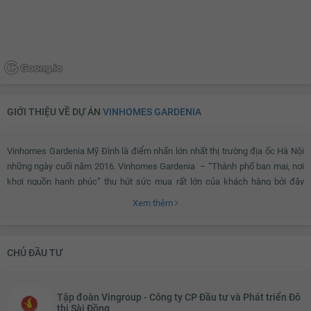
TV
Bộ sofa
Bàn uống nước
Thiết bị âm thanh
Đèn chùm
Bàn thờ/tủ thờ
Tủ giầy
Đèn ốp trần phòng khách
Giàn phơi thông minh
Máy giặt
GIỚI THIỆU VỀ DỰ ÁN
VINHOMES GARDENIA
Kho chứa đồ
Đèn ốp trần nhà tắm
Chắn ban công
Lưới an toàn
Vinhomes Gardenia Mỹ Đình là điểm nhấn lớn nhất thị trường địa ốc Hà Nội
Cửa nhôm kính
Đèn ốp trần ban công
những ngày cuối năm 2016. Vinhomes Gardenia – “Thành phố ban mai, nơi
khơi nguồn hạnh phúc” thu hút sức mua rất lớn của khách hàng bởi đây
chính là một địa điểm lý tưởng mà ai cũng hằng ao ước – nơi mang lại khái
Xem thêm
niệm mới về một cuộc sống tốt, một phong cách sống sang trọng, hiện đại,
tiện ích và đẳng cấp theo tiêu chuẩn Châu Âu.
CHỦ ĐẦU TƯ
Vinhomes Gardenia ở đâu?
Tập đoàn Vingroup - Công ty CP Đầu tư và Phát triển Đô
thị Sài Đồng