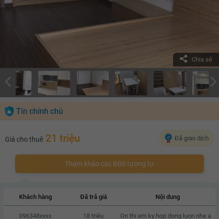
Chia sẻ
Tin chính chủ
21 triệu
Đã giao dịch
Giá cho thuê
Tham khảo các BĐS tương tự
Khách hàng
Đã trả giá
Nội dung
096348xxxx
18 triệu
On thi em ky hop dong luon nhe a