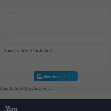
kế phù hợp cho những ai có nhu cầu vừa kinh doanh vừa để làm nhà ở, rất
tiện lợi.
Khu căn hộ cao tầng The Arcadia được thiết kế với 3 tòa nhà và đa dạng các
loại căn hộ. Căn hộ có thể có từ 1 đến 4 phòng ngủ và căn hộ Duplex. Đặc
biệt, căn hộ Duplex lần đầu tiên được sử dụng, mang thiết kế độc đáo,
thông các tầng với nhau, giúp tạo không gian rộng lớn, tiện lợi và riêng tư
hơn.
Đẳng cấp với 66 tiện ích và dịch vụ theo tiêu chuẩn 5 sao quốc tế,
Vinhomes
Gardenia
mang tới cho cư dân một cuộc sống cân bằng, hiện đại và trọn vẹn
như một thành phố thu nhỏ.
Nhận thêm thông tin
Đang tải các bất động sản tương tự....
Tiện ích xanh với 10 khu vườn độc đáo: Vườn đương đại, vườn dưỡng sinh,
vườn Nhật Bản, vườn thú cưng, vườn BBQ, vườn chơi cờ, đảo cây xanh, lều
vọng cảnh và khu dàn hoa nghỉ chân. Hệ thống trường mầm non và tiểu học,
phòng khám , Siêu thị, Bể bơi bốn mùa trong nhà và ngoài trời, bể sục thư