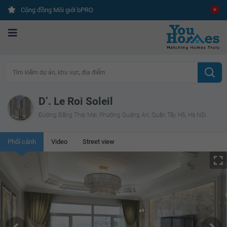
Cộng đồng Môi giới bPRO
Tìm kiếm dự án, khu vực, địa điểm
D’. Le Roi Soleil
Đường Đặng Thai Mai, Phường Quảng An, Quận Tây Hồ, Hà Nội
Phối cảnh
Video
Street view