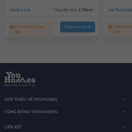
Giá từ
2.6 tỷ
Tổng diện tích:
2.758 m²
Giá
Thoả thuậ
Tổng quan dự án
8.375 khách quan
1.464 khác
tâm
tâm
GIỚI THIỆU VỀ YOUHOMES
CỘNG ĐỒNG YOUHOMERS
LIÊN KẾT