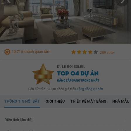
10,716 khách quan tâm
289 vote
D’. LE ROI SOLEIL
TOP 04 DỰ ÁN
ĐẲNG CẤP SANG TRỌNG NHẤT
Căn cứ trên 13.548 đánh giá trên
cộng đồng cư dân
THÔNG TIN NỔI BẬT
GIỚI THIỆU
THIẾT KẾ MẶT BẰNG
NHÀ MẪU
Diện tích khu đất:
-