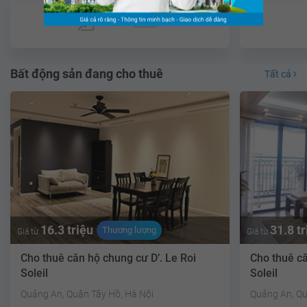
Chưa có
ưu đãi
Bất động sản đang cho thuê
Tất cả
16.3 triệu
31.8 tr
Thương lượng
Giá từ
Giá từ
Cho thuê căn hộ chung cư D’. Le Roi
Cho thuê că
Soleil
Soleil
Quảng An, Quận Tây Hồ, Hà Nội
Quảng An, Qu