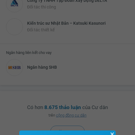
Công Ty TNHH Tập Đoàn Xây Dựng DELTA
Đối tác thi công
Kiến trúc sư Nhật Bản – Katsuki Kasunori
Đối tác thiết kế
Ngân hàng liên kết cho vay
Ngân hàng SHB
Có hơn
8.675 thảo luận
của Cư dân
trên
cộng đồng cư dân
Xem ngay
✕