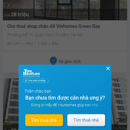
28 triệu
Giá
Cho thuê shop chân đế Vinhomes Green Bay
Phường Mễ Trì, Quận Nam Từ Liêm, Hà Nội
89.2m²
1PN
1 WC
Bắc
Đã giao dịch
✕
Thân chào bạn
Bạn chưa tìm được căn nhà ưng ý?
Đừng lo! Hãy để YouHomes giúp bạn nhé.
Tìm mua nhà
Tìm thuê nhà