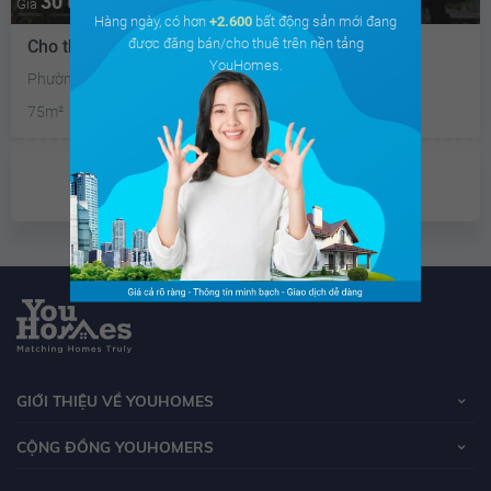
30 triệu
Giá
Hàng ngày, có hơn
+2.600
bất động sản mới đang
được đăng bán/cho thuê trên nền tảng
Cho thuê shop chân đế Vinhomes Green Bay
YouHomes.
Phường Mễ Trì, Quận Nam Từ Liêm, Hà Nội
75m²
2PN
1 WC
Tây Nam
Đã giao dịch
GIỚI THIỆU VỀ YOUHOMES
CỘNG ĐỒNG YOUHOMERS