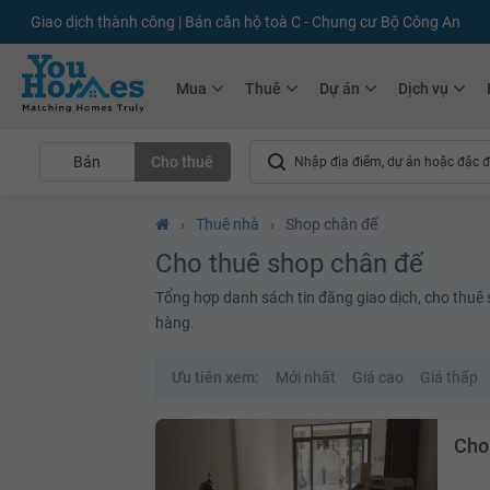
+75.000
Tin đăng mới hàng tháng
+10.000
Thành viên Youhomer
Mua
Thuê
Dự án
Dịch vụ
Bán
Cho thuê
›
Thuê nhà
›
Shop chân đế
Cho thuê shop chân đế
Tổng hợp danh sách tin đăng giao dịch, cho thuê sh
hàng.
Ưu tiên xem:
Mới nhất
Giá cao
Giá thấp
Cho