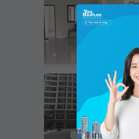
Cho
Phườ
80m
Giá 
Cho
Phườ
75m
Gi