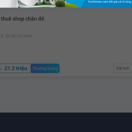
 thuê shop chân đế
8, Tp Hồ Chí Minh
²
21.2 triệu
Thương lượng
Đặt lịch
từ