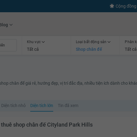
s
+600
Kết nối thành công
Cộng đồng 
Blog
Khu vực
Loại bất động sản
Phân k
Tất cả
Shop chân đế
Tất cả
op chân đế giá rẻ, hướng đẹp, vị trí đắc địa, nhiều tiện ích dành cho khá
Diện tích nhỏ
Diện tích lớn
Tin đã xem
 thuê shop chân đế Cityland Park Hills