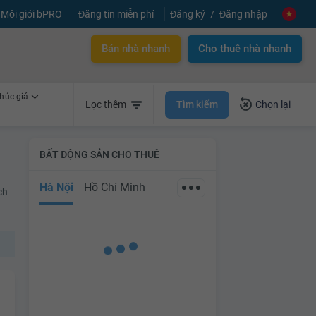
Môi giới bPRO
Đăng tin miễn phí
Đăng ký
Đăng nhập
Bán nhà nhanh
Cho thuê nhà nhanh
húc giá
Tìm kiếm
Lọc thêm
Chọn lại
BẤT ĐỘNG SẢN CHO THUÊ
Hà Nội
Hồ Chí Minh
ch