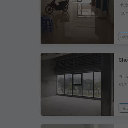
Phườ
100
Giá 
Cho
Phườ
89.2
Gi