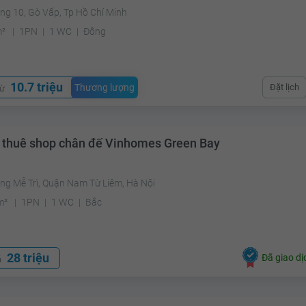
ng 10, Gò Vấp, Tp Hồ Chí Minh
m²
1PN
1 WC
Đông
10.7 triệu
Thương lượng
Đặt lịch
từ
 thuê shop chân đế Vinhomes Green Bay
ng Mễ Trì, Quận Nam Từ Liêm, Hà Nội
m²
1PN
1 WC
Bắc
28 triệu
Đã giao dị
á