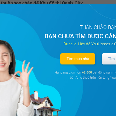
 thuê shop chân đế Khu đô thị Oasis City
ng Mỹ Phước, Thị Xã Bến Cát, Bình Dương
²
2PN
2 WC
Đông Bắc
THÂN CHÀO BẠ
BẠN CHƯA TÌM ĐƯỢC CĂN
Đừng lo! Hãy để YouHomes giú
6.4 triệu
Thương lượng
Đặt lịch
từ
Tìm mua nhà
Tìm 
 thuê shop chân đế Vinhomes Green Bay
Hàng ngày, có hơn
+2.600
bất động sản m
bán/cho thuê trên nền tảng Y
ng Mễ Trì, Quận Nam Từ Liêm, Hà Nội
²
2PN
1 WC
Tây Nam
30 triệu
Đã giao dị
á