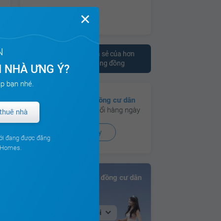
✕
N
Tham khảo ý kiến chia sẻ của hơn
10.000 cư dân trên cộng đồng
 NHÀ ƯNG Ý?
p bạn nhé.
Có hơn
130 cộng đồng cư dân
đang hoạt động sôi nổi hàng ngày
thuê nhà
Xem ngay
ới đang được đăng
ouHomes.
Bảng xếp hạng Cộng đồng cư dân
ch
Tại Hà Nội