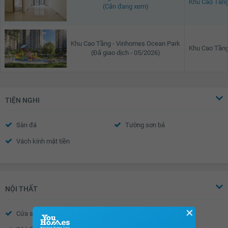
Khu Cao Tầng
(Căn đang xem)
Khu Cao Tầng - Vinhomes Ocean Park
Khu Cao Tầng
(Đã giao dịch - 05/2026)
TIỆN NGHI
Sàn đá
Tường sơn bả
Vách kính mặt tiền
NỘI THẤT
✕
Cửa sổ
Tủ âm tường