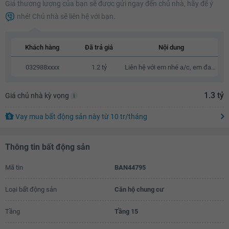
Giá thương lượng của bạn sẽ được gửi ngay đến chủ nhà, hãy để ý
1.14 tỷ
nhé! Chủ nhà sẽ liên hệ với bạn.
1.16 tỷ
1.18 tỷ
Khách hàng
Đã trả giá
Nội dung
1.2 tỷ
032988xxxx
1.2 tỷ
Liên hệ với em nhé a/c, em đang cần mua ạ
1.22 tỷ
1.3 tỷ
Giá chủ nhà kỳ vọng
1.24 tỷ
1.26 tỷ
Vay mua bất động sản này
từ
10 tr
/tháng
1.28 tỷ
Thông tin bất động sản
1.3 tỷ
Mã tin
BAN44795
Loại bất động sản
Căn hộ chung cư
Tầng
Tầng 15