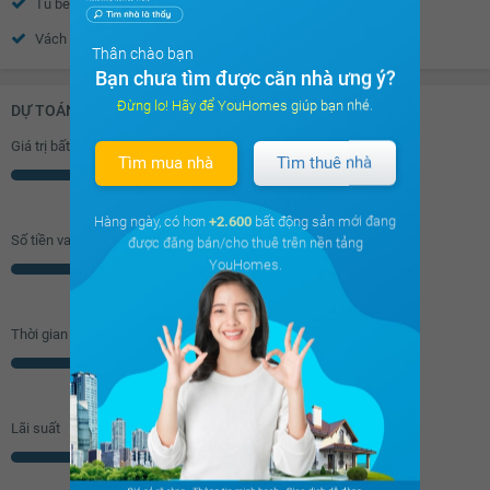
Tủ bếp
Máy rửa bát
Vách kính nhà tắm
Toilet
Thân chào bạn
Quạt thông gió
Bồn rửa mặt
Bạn chưa tìm được căn nhà ưng ý?
Đừng lo! Hãy để YouHomes giúp bạn nhé.
Chắn ban công
DỰ TOÁN KHOẢN VAY (ĐƠN VỊ: VNĐ)
Giá trị bất động sản
Tìm mua nhà
Tìm thuê nhà
Triệu
Hàng ngày, có hơn
+2.600
bất động sản mới đang
Số tiền vay (
70
%/GTNĐ)
được đăng bán/cho thuê trên nền tảng
YouHomes.
Triệu
Thời gian vay
Năm
Lãi suất
% năm