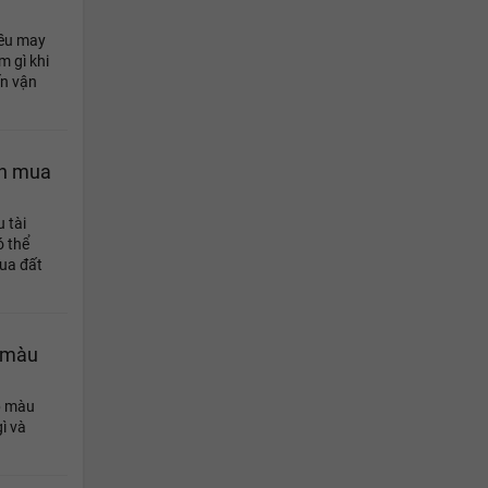
iều may
m gì khi
n vận
ọn mua
 tài
ó thể
ua đất
c màu
p màu
ì và