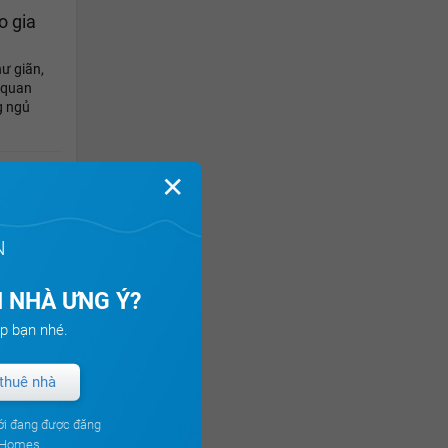
o gia
hư giãn,
 quan
g ngủ
✕
hẻm
 vào
N
 làm thế
 cụt?
 NHÀ ƯNG Ý?
p bạn nhé.
 hợp
thuê nhà
 hướng
 cổng
ới đang được đăng
ng như
uHomes.