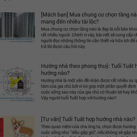
a chữa
Giặt là
Gọi giúp việc
[Mách bạn] Mua chung cư chọn tầng nà
mang đến nhiều tài lộc?
Mua chung cư chọn tầng nào là đẹp là nỗi băn kho
rất nhiều người. Chính vì vậy, bài viết sẽ cung cấp 
người đọc những thông tin cần thiết và hữu ích để 
trả lời được câu hỏi này.
Hướng nhà theo phong thuỷ: Tuổi Tuất 
hướng nào?
Hướng nhà là một vấn đề nhận được rất nhiều sự 
tâm của gia chủ bởi vì nó góp một phần quyết định
cuộc sống sau này của gia chủ có thuận lợi hay kh
Vậy người tuổi Tuất hợp với hướng nào?
[Tư vấn] Tuổi Tuất hợp hướng nhà nào?
Theo quan niệm của cha ông ta, chọn được hướng 
cuộc sống như “diều gặp gió”, nếu không sẽ gặp nh