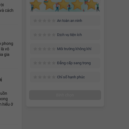
ời
 và cách
An toàn an ninh
Dịch vụ tiện ích
o phong
 là vô
Môi trường không khí
ủa gia
Đẳng cấp sang trọng
Chỉ số hạnh phúc
i
guồn
Bình chọn
phong
 hiểu ở