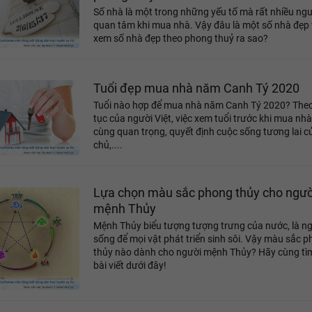
Số nhà là một trong những yếu tố mà rất nhiều ngư
quan tâm khi mua nhà. Vậy đâu là một số nhà đẹp
xem số nhà đẹp theo phong thuỷ ra sao?
Tuổi đẹp mua nhà năm Canh Tý 2020
Tuổi nào hợp để mua nhà năm Canh Tý 2020? The
tục của người Việt, việc xem tuổi trước khi mua nhà
cùng quan trọng, quyết định cuộc sống tương lai c
chủ,....
Lựa chọn màu sắc phong thủy cho ngườ
mệnh Thủy
Mệnh Thủy biểu tượng tượng trưng của nước, là n
sống để mọi vật phát triển sinh sôi. Vậy màu sắc 
thủy nào dành cho người mệnh Thủy? Hãy cùng tìm
bài viết dưới đây!