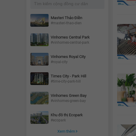
Masteri Thảo Điền
#masteri-thao-dien
Vinhomes Central Park
#vinhomes-central-park
Vinhomes Royal City
#royal-city
Times City - Park Hill
#time-city-park-hill
Vinhomes Green Bay
#vinhomes-green-bay
Khu đô thị Ecopark
#ecopark
Xem thêm