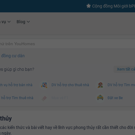
Cộng đồng Môi giới b
h vụ
Blog
 đồng cư dân
 giúp gì cho bạn?
Xem tất cả
h vụ hỗ trợ bán nhà
DV hỗ trợ cho thuê nhà
DV hỗ trợ Tìm m
hỗ trợ Tìm thuê nhà
Mua vé F1
Đặt xe Be
o hiểm nhà
Từ thiện
Đặt đồ ăn/uống
thủy
 sĩ gia đình
Vé xem phim
Gọi xe sân bay
ác kiến thức và bài viết hay về lĩnh vực phong thủy rất cần thiết cho đời
 ngày.