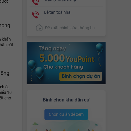
 được
Lễ tân toà nhà
phong
Đề xuất chỉnh sửa thông tin
n khấn
khấn cất
hông
 chiếc
hiểu 10
tốt cho
Bình chọn khu dân cư
Chọn dự án để xem