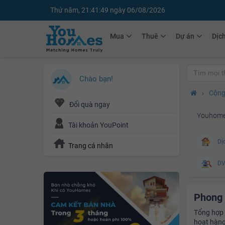
Thứ năm, 21:41:50 ngày 06/08/2026
Mua
Thuê
Dự án
Dịc
Chào bạn!
›
Cộng
Đổi quà ngay
Youhomes
Tài khoản YouPoint
Dịc
Trang cá nhân
DV 
Bả
Phong 
Bác
Tổng hợp c
hoạt hàng