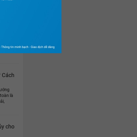
h sao
 người
ới đấng
h như
? Cách
hướng
toàn là
ải,
ủy cho