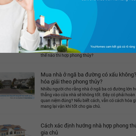
tài lộc cho gia đình?
Cách thiết kế bàn thờ trong phòng khác
cho hợp phong thủy
Thờ cúng tổ tiên là một nét đẹp trong văn hóa của
Việt Nam. Nó thể hiện lòng hiếu thảo, biết ơn đối v
sinh thành. Vậy thiết kế bàn thờ trong phòng khác
thế nào thì hợp phong thủy?
Mua nhà ở ngã ba đường có xấu không
hóa giải theo phong thủy?
Nhiều người cho rằng nhà ở ngã ba có đường lớn 
thẳng vào cửa nhà sẽ không tốt. Đây có phải hoàn 
quan niệm đúng? Nếu biết cách, vẫn có cách hóa gi
mang lại vận khí tốt cho gia chủ.
Cách xác định hướng nhà hợp phong th
gia chủ