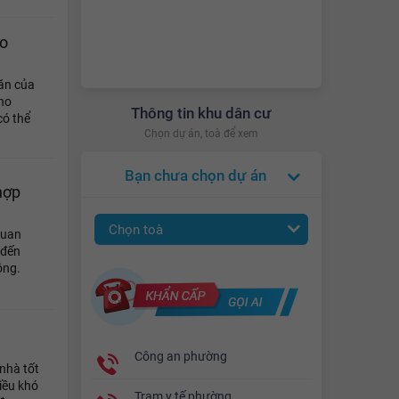
o
ăn của
cho
Thông tin khu dân cư
có thể
Chọn dự án, toà để xem
Bạn chưa chọn dự án
hợp
Chọn toà
quan
 đến
ông.
Công an phường
nhà tốt
iều khó
Trạm y tế phường