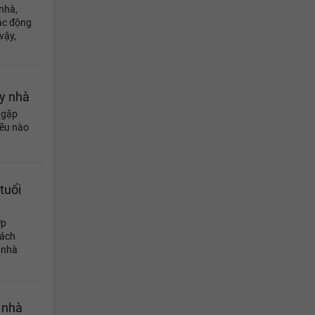
nhà,
ác động
vậy,
ây nhà
 gặp
iều nào
tuổi
ợp
cách
 nhà
 nhà