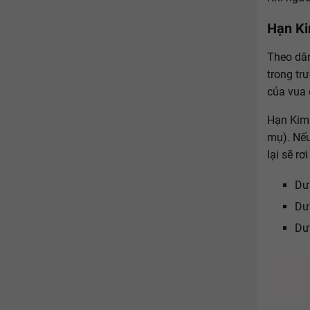
Hạn K
Theo dân
trong tr
của vua 
Hạn Kim 
mụ). Nếu
lại sẽ r
Dư
Dư
Dư