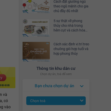
Cách đặt giường ngủ
theo ngũ mệnh cho gia
chủ đầy đủ nhất
5 sự thật về phong
thủy cho nhà trong
hẻm cụt và cách hóa
giải
Cách xác định vị trí treo
chuông gió hợp tuổi và
hợp phong thủy
Thông tin khu dân cư
Chọn dự án, toà để xem
Bạn chưa chọn dự án
ớn và
a, có
Chọn toà
ng vào