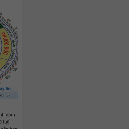
ình năm
 tuổi