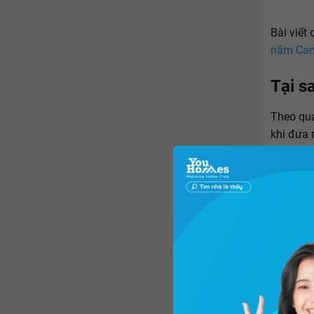
Bài viết
năm Can
Tại s
Theo qua
khi đưa 
phải xem
gặp phải
những vấ
không gặ
nhà đất,
cư
.