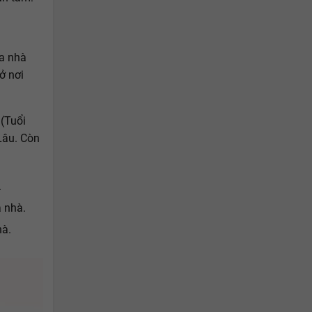
ua nhà
ở nơi
 (Tuổi
Lâu. Còn
.
 nhà.
hà.