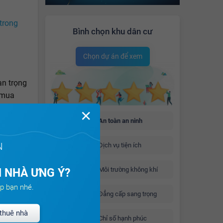
trong
Bình chọn khu dân cư
Chọn dự án để xem
an trọng
 mua
? Họ có
✕
phải
An toàn an ninh
, nếu
 chỉ với
N
Dịch vụ tiện ích
ua chung
Môi trường không khí
 NHÀ ƯNG Ý?
p bạn nhé.
Đẳng cấp sang trọng
thuê nhà
Chỉ số hạnh phúc