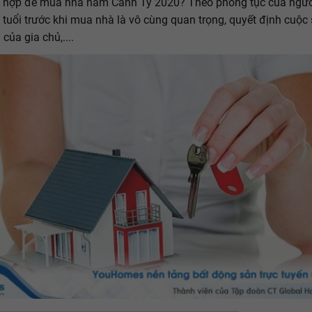
 hợp để mua nhà năm Canh Tý 2020? Theo phong tục của người
 tuổi trước khi mua nhà là vô cùng quan trọng, quyết định cuộc
 của gia chủ,....