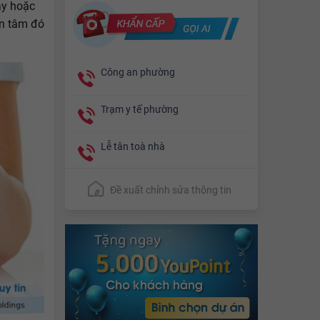
ây hoặc
an tâm đó
Công an phường
Trạm y tế phường
Lễ tân toà nhà
Đề xuất chỉnh sửa thông tin