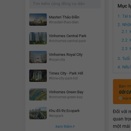
Mục l
Tại 
Masteri Thảo Điền
#masteri-thao-dien
Nhữn
Vinhomes Central Park
#vinhomes-central-park
Vinhomes Royal City
Tuổi
#royal-city
Nếu 
Times City - Park Hill
#time-city-park-hill
Vinhomes Green Bay
#vinhomes-green-bay
Khu đô thị Ecopark
Đối với 
#ecopark
quan trọ
một mái 
Xem thêm