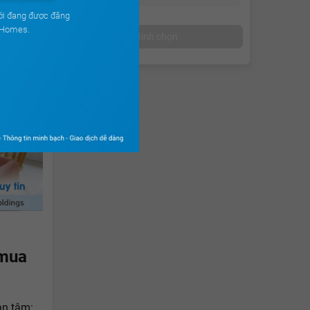
ới đang được đăng
uHomes.
Bình chọn
 mua
an tâm: