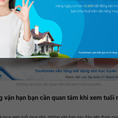
Hàng ngày, có hơn
+2.600
bất động sản m
bán/cho thuê trên nền tảng Yo
Những vận hạn cần quan tâm khi xem tuổi mua nhà.
 vận hạn bạn cần quan tâm khi xem tuổi
i mua xem tuổi mua nhà, những vận hạn sau đây nên được qu