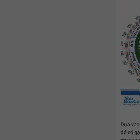
Dựa vào 
đó có gặ