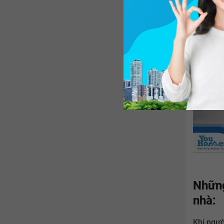
Những
nhà:
Khi ngườ