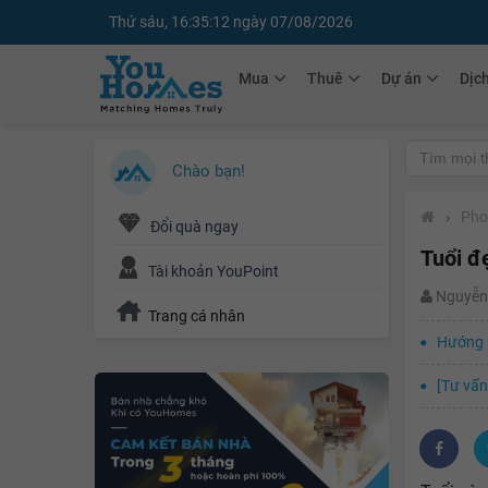
Thứ sáu, 16:35:13 ngày 07/08/2026
Mua
Thuê
Dự án
Dịc
Chào bạn!
›
Pho
Đổi quà ngay
Tuổi đ
Tài khoản YouPoint
Nguyễn
Trang cá nhân
Hướng 
[Tư vấn