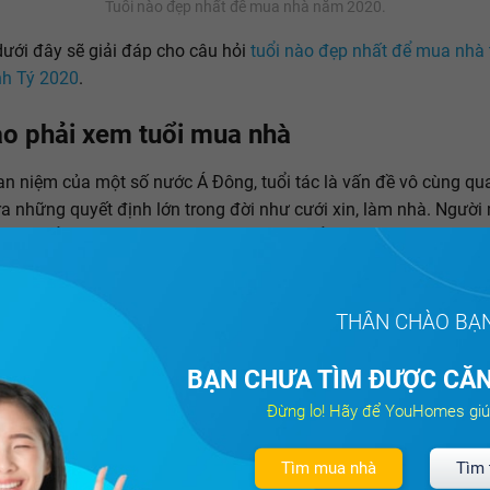
Tuổi nào đẹp nhất để mua nhà năm 2020.
 dưới đây sẽ giải đáp cho câu hỏi
tuổi nào đẹp nhất để mua nhà 
h Tý 2020
.
ao phải xem tuổi mua nhà
n niệm của một số nước Á Đông, tuổi tác là vấn đề vô cùng qu
ra những quyết định lớn trong đời như cưới xin, làm nhà. Người
 với tuổi của mình, năm đó có phù hợp để mua nhà hay không
 vận hạn kim lâu, hoàng ốc hay tam tai gì hay không? Nếu gặp 
n đề trên thì họ sẽ tránh việc mua nhà trong năm đó. Ngược lại
p phải những vấn đề đó, người mua sẽ an tâm mua nhà. Không
THÂN CHÀO BẠ
 hiện nay mọi người cũng rất chú trọng việc xem
tuổi đẹp khi m
BẠN CHƯA TÌM ĐƯỢC CĂN
Đừng lo! Hãy để YouHomes giú
Tìm mua nhà
Tìm 