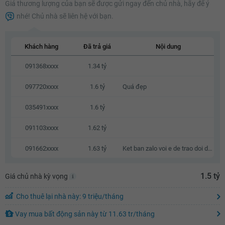
Giá thương lượng của bạn sẽ được gửi ngay đến chủ nhà, hãy để ý
1.38 tỷ
nhé! Chủ nhà sẽ liên hệ với bạn.
1.4 tỷ
1.42 tỷ
Khách hàng
Đã trả giá
Nội dung
1.44 tỷ
091368xxxx
1.34 tỷ
1.46 tỷ
097720xxxx
1.6 tỷ
Quá đẹp
1.48 tỷ
035491xxxx
1.6 tỷ
1.5 tỷ
091103xxxx
1.62 tỷ
1.52 tỷ
1.54 tỷ
091662xxxx
1.63 tỷ
Ket ban zalo voi e de trao doi dx k a
1.55 tỷ
1.5 tỷ
Giá chủ nhà kỳ vọng
Cho thuê lại nhà này: 9 triệu/tháng
Vay mua bất động sản này
từ
11.63 tr
/tháng