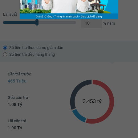
Lãi suất
% năm
Số tiền trả theo dư nợ giảm dần
Số tiền trả đều hàng tháng
Cần trả trước
465 Triệu
Gốc cần trả
1.08 Tỷ
Lãi cần trả
1.90 Tỷ