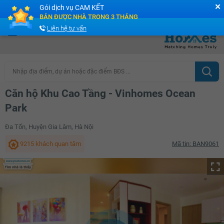
✕
Gói dịch vụ CAM KẾT
Cộng đồng Môi giới bPRO
BÁN ĐƯỢC NHÀ TRONG 3 THÁNG
Liên hệ tư vấn
Nhập địa điểm, dự án hoặc đặc điểm BĐS ...
Căn hộ Khu Cao Tầng - Vinhomes Ocean
Park
Đa Tốn, Huyện Gia Lâm, Hà Nội
9215 khách quan tâm
Mã tin: BAN9061