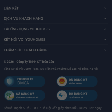
LIÊN KẾT
Chủ đầu tư?
DỊCH VỤ KHÁCH HÀNG
TẢI ỨNG DỤNG YOUHOMES
Chủ đầu tư dự án
Vinhomes Ocean Park
là Tập đoàn Vingroup, đây là tập
đoàn kinh tế tư nhấn lớn nhất Việt Nam hiện nay.
KẾT NỐI VỚI YOUHOMES
CHĂM SÓC KHÁCH HÀNG
Tập đoàn VinGroup là một trong những tập đoàn uy tín, hoạt động lâu năm
trong lĩnh vực bất động sản. VinGroup thành lập năm 1993 với tiền thân là
© 2026 - Công Ty TNHH CT Toàn Cầu
công ty Technocom được sát nhập bởi hai doanh nghiệp là Vinpearl và
Tầng 12 toà Hồ Gươm Plaza, 102 Trần Phú, Phường Mộ Lao, Hà Đông, Hà Nội
Vincom. Qua hơn 14 năm hoạt động, đến thời điểm hiện tại công ty đã trở
thành một trong những tập đoàn đa kinh tế hàng đầu Việt Nam.
Sở Kế Hoạch & Ðầu Tư TP Hà Nội Cấp giấy phép số 0108591862 ngày