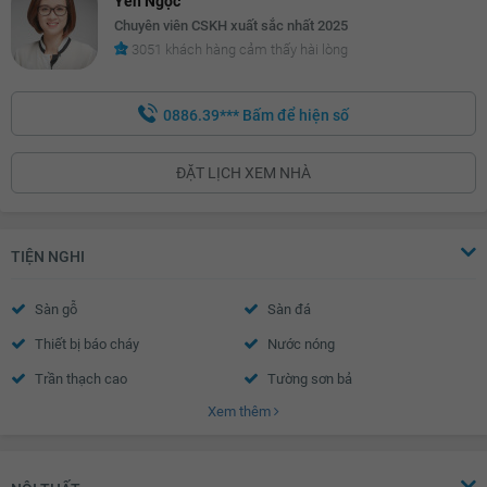
Yến Ngọc
Chuyên viên CSKH xuất sắc nhất 2025
3051 khách hàng cảm thấy hài lòng
0886.39***
Bấm để hiện số
ĐẶT LỊCH XEM NHÀ
TIỆN NGHI
Sàn gỗ
Sàn đá
Thiết bị báo cháy
Nước nóng
Trần thạch cao
Tường sơn bả
Xem thêm
Khóa cửa vân tay- mã số
Chuông hình
Cửa gỗ công nghiệp