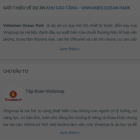
GIỚI THIỆU VỀ DỰ ÁN
KHU CAO TẦNG - VINHOMES OCEAN PARK
Vinhomes Ocean Park
là dự án có quy mô lớn nhất từ trước đến nay của
Vingroup tại Hà Nội, đánh dấu sự xuất hiện của chuỗi thương hiệu tổ hợp văn
phòng, trung tâm thương mại, căn hộ Officetel và căn hộ chung cư cao cấp
Vinhomes với đầy đủ hệ thống tiện ích đạt chuẩn đáng mong đợi trên thị
Xem thêm
trường BĐS hiện nay.
CHỦ ĐẦU TƯ
Vinhomes Ocean Park ở đâu?
Tập đoàn VinGroup
Vinhomes Ocean Park nằm tại địa bàn thị trấn Trâu Quỳ, Đa Tốn, Dương Xá,
Kiêu Kỵ Gia Lâm, Hà Nội. Sở hữu vị trí huyết mạch khi chỉ cần đi 15 phút đến
ngã tư quốc lộ 1A, cách cầu Vĩnh Tuy 16 phút di chuyển, đại học Nông
Vingroup là nơi hội tụ cùng phát triển của những con người có lý tưởng, có
nghiệp, siêu thị Aeon Mall chỉ 11 phút di chuyển, bệnh viện Gia Lâm chỉ 8
năng lực, có bản lĩnh, luôn chủ động tìm hướng đi riêng và khao khát chung
phút di chuyển, Khu đô thị Eco Park 6 phút chuyển và dễ dàng di chuyển vào
tay tạo nên những kỳ tích. Môi trường làm việc của Vingroup là áp lực và đề
trung tâm thành Hà Nội, Hồ Gươm, phố cổ, quận Đống Đa, Hoàng Mai.
cao hiệu quả. Văn hóa của Vingroup là thượng tôn kỷ luật và coi trọng công
Xem thêm
bằng, văn minh, đòi hỏi người Vingroup phải luôn nỗ lực vượt qua chính