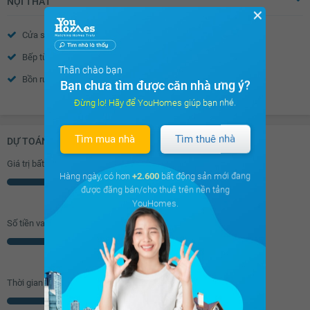
NỘI THẤT
✕
Cửa sổ
Tủ âm tường
Bếp từ âm
Tủ bếp
Thân chào bạn
Bồn rửa bát đôi
Toilet
Bạn chưa tìm được căn nhà ưng ý?
Xem thêm
Quạt thông gió
Bồn rửa mặt
Đừng lo! Hãy để YouHomes giúp bạn nhé.
Chắn ban công
Tìm mua nhà
Tìm thuê nhà
DỰ TOÁN KHOẢN VAY (ĐƠN VỊ: VNĐ)
Giá trị bất động sản
Hàng ngày, có hơn
+2.600
bất động sản mới đang
Triệu
được đăng bán/cho thuê trên nền tảng
YouHomes.
Số tiền vay (
70
%/GTNĐ)
Triệu
Thời gian vay
Năm