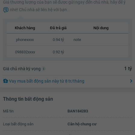
Giá thương lượng của bạn sẽ được gửi ngay đến chủ nhà, hãy để ý
0.96 tỷ
nhé! Chủ nhà sẽ liên hệ với bạn.
0.98 tỷ
1 tỷ
Khách hàng
Đã trả giá
Nội dung
1.02 tỷ
phonexxxx
0.94 tỷ
note
1.04 tỷ
098832xxxx
0.92 tỷ
1.05 tỷ
1 tỷ
Giá chủ nhà kỳ vọng
Vay mua bất động sản này
từ
8 tr
/tháng
Thông tin bất động sản
Mã tin
BAN184283
Loại bất động sản
Căn hộ chung cư