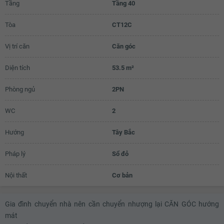
Tầng
Tầng 40
Tòa
CT12C
Vị trí căn
Căn góc
Diện tích
53.5 m²
Phòng ngủ
2PN
WC
2
Hướng
Tây Bắc
Pháp lý
Sổ đỏ
Nội thất
Cơ bản
Gia đình chuyển nhà nên cần chuyển nhượng lại CĂN GÓC hướng
mát