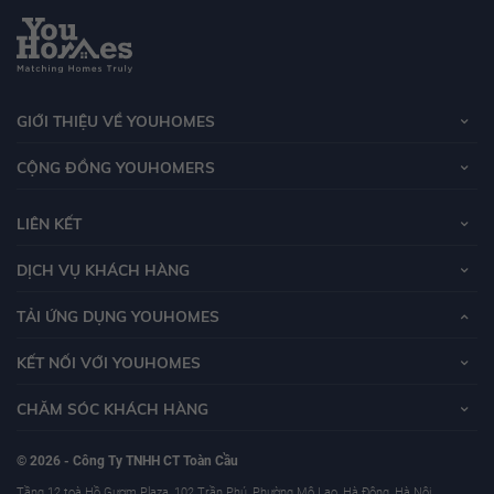
GIỚI THIỆU VỀ YOUHOMES
CỘNG ĐỒNG YOUHOMERS
LIÊN KẾT
DỊCH VỤ KHÁCH HÀNG
TẢI ỨNG DỤNG YOUHOMES
KẾT NỐI VỚI YOUHOMES
CHĂM SÓC KHÁCH HÀNG
© 2026 - Công Ty TNHH CT Toàn Cầu
Tầng 12 toà Hồ Gươm Plaza, 102 Trần Phú, Phường Mộ Lao, Hà Đông, Hà Nội