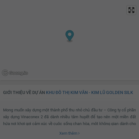
GIỚI THIỆU VỀ DỰ ÁN
KHU ĐÔ THỊ KIM VĂN - KIM LŨ GOLDEN SILK
Mong muốn xây dựng một thành phố thu nhỏ chủ đầu tư – Công ty cổ phần
xây dựng Vinaconex 2 đã dành nhiều tâm huyết để tạo nên một miền đất
hứa nơi khơi gợi cảm xúc về cuộc sống chan hòa, một không gian dành cho
tất cả mọi người tại
Golden Silk
.
Xem thêm