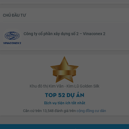
Tọa lạc ở vị trí đắc địa giáp cửa ngõ phía Tây Nam và ngay sát đường vành
CHỦ ĐẦU TƯ
đai 3, hệ tầng giao thông cực kỳ thuận lợi. Xung quanh
Golden Silk
là các đô
thị Đại Kim, Định Công, và Linh Đàm tất cả tạo nên khối liền mạnh hệ tầng
đô thị gia thông thống nhất.
Công ty cổ phần xây dựng số 2 – Vinaconex 2
Xuất phát từ 5 nguyên tắc cơ bản trong đề xuất kết hợp với các yếu tố Mặt
nước - Cây xanh - Con người - Kiến trúc - Quy hoạch, giống như 5 nhạc cụ
chính trong dàn nhạc, phương án như phác họa bản giao hưởng bốn mùa
đầy cảm xúc, được viết lên từ những rung động của cuộc sống, từ chính
công năng, vẻ đẹp hình khối công trình
Golden Silk
.
Khu đô thị Kim Văn - Kim Lũ Golden Silk
Top 52 dự án
Không gian mặt đứng như bừng sáng, hấp dẫn bởi chính sự duyên dáng,
mạnh mẽ, sự hài hòa gắn kết trong tổng thể công trình.
Dịch vụ tiện ích tốt nhất
Căn cứ trên 13,548 đánh giá trên
cộng đồng cư dân