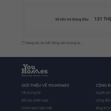
131 Tri
Số tiền trả tháng đầu:
Đang tải các bất động sản tương tự....
GIỚI THIỆU VỀ YOUHOMES
CỘNG 
Về chúng tôi
Quyền lợi
Đối tác chiến lược
Cộng đồng
Chính sách bảo mật
Blog thị 