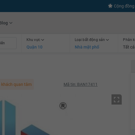
s
+600
Kết nối thành công
Cộng đồng 
Blog
Khu vực
Loại bất động sản
Phân k
Quận 10
Nhà mặt phố
Tất cả
 khách quan tâm
Mã tin: BAN17411