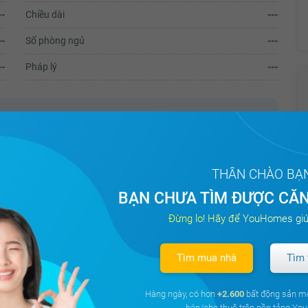
--
Chiều dài
---
--
Số phòng ngủ
---
--
Pháp lý
---
guyễn Tri Phương, Phường 5, Quận 10.
 10. Thuận lợi kinh doanh công ty dịch vụ, kinh doanh mua bán,
THÂN CHÀO BẠ
BẠN CHƯA TÌM ĐƯỢC CĂN
uận lợi đi lại các Quận trung tâm: 1, 3, 5, 11.
gân hàng, siêu thị, cao ốc, tòa nhà, trường học, khu vực sầm
Đừng lo! Hãy để YouHomes giú
an ninh.
Tìm mua nhà
Tìm 
.
Hàng ngày, có hơn
+2.600
bất động sản m
bán/cho thuê trên nền tảng Y