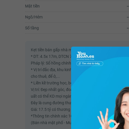
Mặt tiền
-
Ngõ/Hẻm
-
Số tầng
-
Kẹt tiền bán gấp nhà mặt tiền đường Vĩnh Viễn ngay N
* DT: 4.5x 17m, DTCN 73m2.
Pháp lý: Sổ hồng chính chủ.
* Vị trí đắc địa, khu kinh doanh sầm uất bậc nhất Quận
cho thuê, để ở,...
* Liền kề trường học, bệnh viện, trung tâm mua sắm,... Th
Vị trí: Đẹp nhất góc, đoạn ngã tư khu tập trung nhiều n
uất có thể KD mọi ngành nghề tùy thích.
Đây là cung đường thương mại. Dân trí rất cao, lịch sự, 
Giá: 17.5 tỷ có thương lượng.
*Thông tin chính xác 100% - Lấy uy tín đặt lên hàng đầu
(Bán nhà mặt phố - Mua nhà mặt phố)