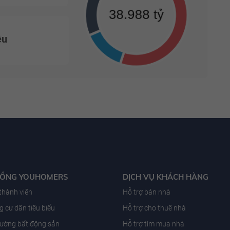
ệu
ĐỒNG YOUHOMERS
DỊCH VỤ KHÁCH HÀNG
 thành viên
Hỗ trợ bán nhà
 cư dân tiêu biểu
Hỗ trợ cho thuê nhà
trường bất động sản
Hỗ trợ tìm mua nhà