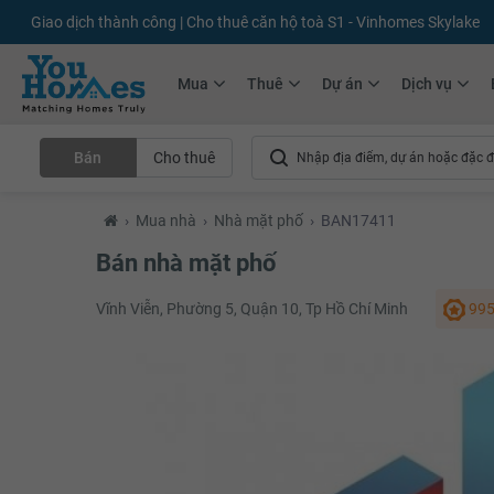
+75.000
Tin đăng mới hàng tháng
+10.000
Thành viên Youhomer
Mua
Thuê
Dự án
Dịch vụ
Bán
Cho thuê
›
Mua nhà
›
Nhà mặt phố
›
BAN17411
Bán nhà mặt phố
Vĩnh Viễn, Phường 5, Quận 10, Tp Hồ Chí Minh
995