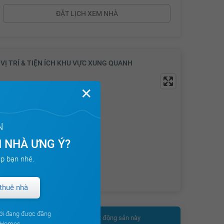
15.19 tỷ
ĐẶT LỊCH XEM NHÀ
15.21 tỷ
15.23 tỷ
VỊ TRÍ & TIỆN ÍCH KHU VỰC XUNG QUANH
15.25 tỷ
15.27 tỷ
✕
15.29 tỷ
15.31 tỷ
N
15.33 tỷ
 NHÀ ƯNG Ý?
15.35 tỷ
p bạn nhé.
15.37 tỷ
thuê nhà
15.39 tỷ
15.41 tỷ
ới đang được đăng
Nhận thêm thông tin bất động sản này
15.43 tỷ
ouHomes.