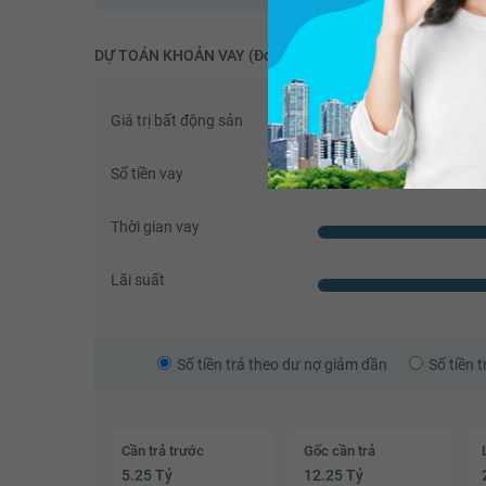
DỰ TOÁN KHOẢN VAY (Đơn vị: VNĐ)
Giá trị bất động sản
Số tiền vay
Thời gian vay
Lãi suất
Số tiền trả theo dư nợ giảm dần
Số tiền 
Cần trả trước
Gốc cần trả
5.25 Tỷ
12.25 Tỷ