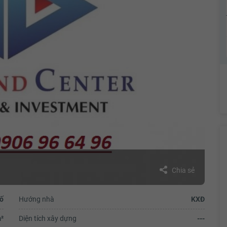
Chia sẻ
ố
Hướng nhà
KXĐ
²
Diện tích xây dựng
---