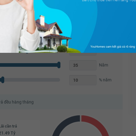
Triệu
70
%
Năm
% năm
trả đều hàng tháng
Lãi cần trả
21.49 Tỷ