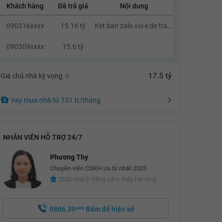
Khách hàng
Đã trả giá
Nội dung
14.93 tỷ
090316xxxx
15.16 tỷ
Ket ban zalo voi e de trao doi dx k a
14.95 tỷ
14.97 tỷ
090309xxxx
15.6 tỷ
14.99 tỷ
17.5 tỷ
Giá chủ nhà kỳ vọng
15.01 tỷ
15.03 tỷ
Vay mua nhà
từ
131 tr
/tháng
15.05 tỷ
15.07 tỷ
NHÂN VIÊN HỖ TRỢ 24/7
15.09 tỷ
Phương Thy
15.11 tỷ
Chuyên viên CSKH ưu tú nhất 2025
2632 khách hàng cảm thấy hài lòng
15.13 tỷ
15.15 tỷ
0886.39***
Bấm để hiện số
15.17 tỷ