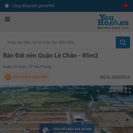
Cộng đồng Môi giới bPRO
Nhập địa điểm, dự án hoặc đặc điểm BĐS ...
Bán Đất nền Quận Lê Chân - 85m2
Quận Lê Chân, TP Hải Phòng
1666 khách quan tâm
Mã tin: BAN29316