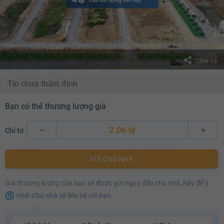
Chia sẻ
Tin chưa thẩm định
Bạn có thể thương lượng giá
2.06 tỷ
Chỉ từ
2.06 tỷ
GỬI CHỦ NHÀ
2.08 tỷ
Giá thương lượng của bạn sẽ được gửi ngay đến chủ nhà, hãy để ý
2.1 tỷ
nhé! Chủ nhà sẽ liên hệ với bạn.
2.12 tỷ
2.14 tỷ