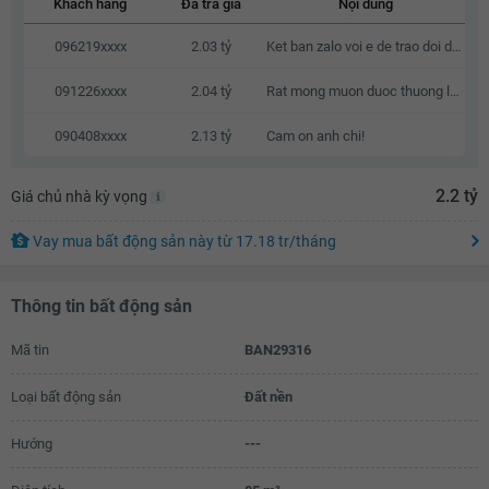
Khách hàng
Đã trả giá
Nội dung
2.16 tỷ
096219xxxx
2.03 tỷ
Ket ban zalo voi e de trao doi dx k a
2.18 tỷ
091226xxxx
2.04 tỷ
Rat mong muon duoc thuong luong
2.2 tỷ
090408xxxx
2.13 tỷ
Cam on anh chi!
2.22 tỷ
2.24 tỷ
2.2 tỷ
Giá chủ nhà kỳ vọng
2.26 tỷ
Vay mua bất động sản này
từ
17.18 tr
/tháng
2.28 tỷ
2.29 tỷ
Thông tin bất động sản
Mã tin
BAN29316
Loại bất động sản
Đất nền
Hướng
---