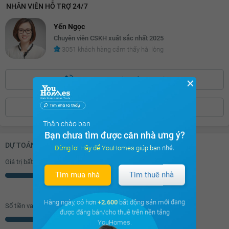
NHÂN VIÊN HỖ TRỢ 24/7
Yến Ngọc
Chuyên viên CSKH xuất sắc nhất 2025
3051 khách hàng cảm thấy hài lòng
0886.39***
Bấm để hiện số
✕
ĐẶT LỊCH XEM
Thân chào bạn
Bạn chưa tìm được căn nhà ưng ý?
DỰ TOÁN KHOẢN VAY (ĐƠN VỊ: VNĐ)
Đừng lo! Hãy để YouHomes giúp bạn nhé.
Giá trị bất động sản
Tìm mua nhà
Tìm thuê nhà
Triệu
Hàng ngày, có hơn
+2.600
bất động sản mới đang
Số tiền vay (
70
%/GTNĐ)
được đăng bán/cho thuê trên nền tảng
Triệu
YouHomes.