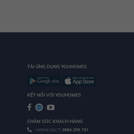
17.82 tỷ
17.84 tỷ
17.86 tỷ
17.88 tỷ
17.9 tỷ
17.92 tỷ
17.94 tỷ
TẢI ỨNG DỤNG YOUHOMES
17.96 tỷ
17.98 tỷ
KẾT NỐI VỚI YOUHOMES
18 tỷ
18.02 tỷ
18.04 tỷ
CHĂM SÓC KHÁCH HÀNG
18.06 tỷ
Hotline (24/7)
0886.399.781