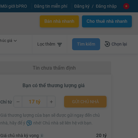
Môi giới bPRO
Đăng tin miễn phí
Đăng ký
Đăng nhập
Bán nhà nhanh
Cho thuê nhà nhanh
húc giá
Tìm kiếm
Lọc thêm
Chọn lại
Tin chưa thẩm định
Bạn có thể thương lượng giá
17 tỷ
GỬI CHỦ NHÀ
Chỉ từ
17 tỷ
Giá thương lượng của bạn sẽ được gửi ngay đến chủ
17.02 tỷ
nhà, hãy để ý
nhé! Chủ nhà sẽ liên hệ với bạn.
17.04 tỷ
20 tỷ
Giá chủ nhà kỳ vọng