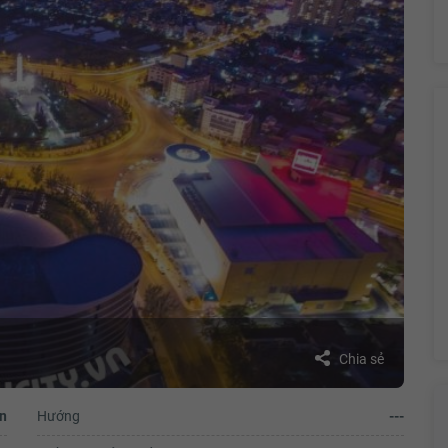
Chia sẻ
n
Hướng
---