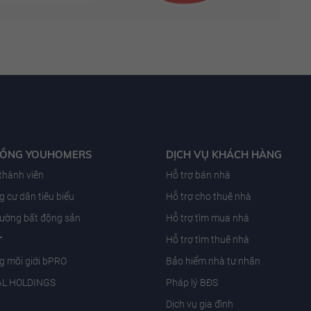
ĐỒNG YOUHOMERS
DỊCH VỤ KHÁCH HÀNG
 thành viên
Hỗ trợ bán nhà
 cư dân tiêu biểu
Hỗ trợ cho thuê nhà
trường bất động sản
Hỗ trợ tìm mua nhà
T
Hỗ trợ tìm thuê nhà
g môi giới bPRO
Bảo hiểm nhà tư nhân
AL HOLDINGS
Pháp lý BĐS
Dịch vụ gia đình