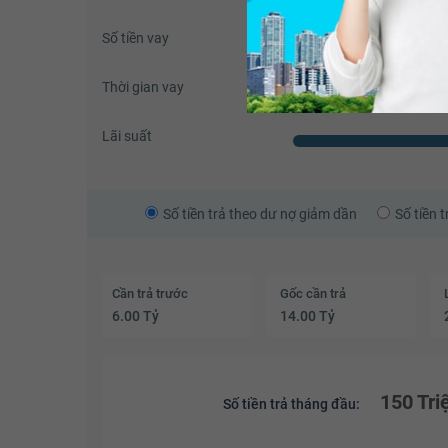
Số tiền vay
Thời gian vay
Lãi suất
Số tiền trả theo dư nợ giảm dần
Số tiền 
Cần trả trước
Gốc cần trả
6.00 Tỷ
14.00 Tỷ
150 Tri
Số tiền trả tháng đầu: