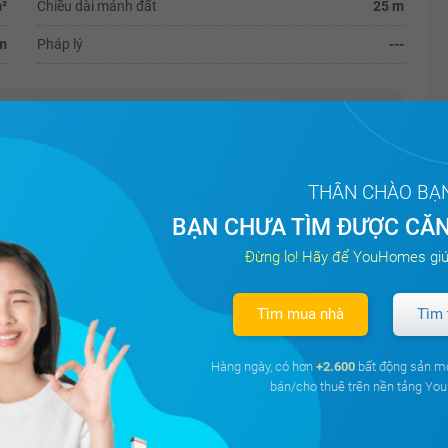
²
Chiều dài mảnh đất
25 m
m
Pháp lý
---
 Ninh, Tp Vũng Tàu.
THÂN CHÀO BẠ
BẠN CHƯA TÌM ĐƯỢC CĂN
ần tượng đài liệt sĩ gần đội cấn, trục đường 2/9.
Đừng lo! Hãy để YouHomes giú
 có thể mua làm biệt thự nghĩ dưỡng hoặc chia lô nền.
nền)
Tìm mua nhà
Tìm 
Hàng ngày, có hơn
+2.600
bất động sản m
bán/cho thuê trên nền tảng Y
Triệu