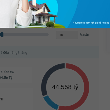
70
%
Năm
% năm
trả đều hàng tháng
Lãi cần trả
24.56 Tỷ
ệu