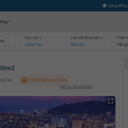
s
+600
Kết nối thành công
Cộng đồng 
Blog
Khu vực
Loại bất động sản
Phân k
Vũng Tàu
Đất nền
Tất cả
500m2
ũng Tàu
2265 khách quan tâm
Mã tin: BAN39462