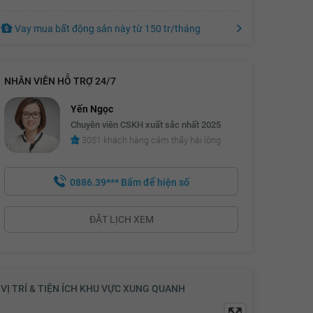
17.06 tỷ
Vay mua bất động sản này
từ
150 tr
/tháng
17.08 tỷ
17.1 tỷ
NHÂN VIÊN HỖ TRỢ 24/7
17.12 tỷ
Yến Ngọc
17.14 tỷ
Chuyên viên CSKH xuất sắc nhất 2025
17.16 tỷ
3051 khách hàng cảm thấy hài lòng
17.18 tỷ
0886.39***
Bấm để hiện số
17.2 tỷ
17.22 tỷ
ĐẶT LỊCH XEM
17.24 tỷ
17.26 tỷ
17.28 tỷ
VỊ TRÍ & TIỆN ÍCH KHU VỰC XUNG QUANH
17.3 tỷ