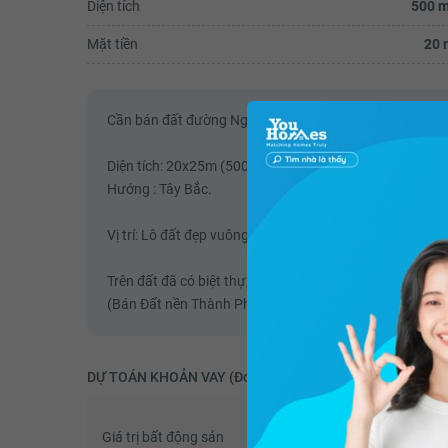
Diện tích
500 m
Mặt tiền
20 
Cần bán đất đường Nguyễn An Ninh phường Nguyễn An
Diện tích: 20x25m (500m2)
Hướng : Tây Bắc.
Vị trí: Lô đất đẹp vuông vức hẻm rộng 6m, khu dân cư, g
Trên đất đã có biệt thự, quy hoạch sắp tới thuộc đất ở,
(Bán Đất nền Thành Phố Vũng Tàu - 500m2 - Mua Đất 
DỰ TOÁN KHOẢN VAY (Đơn vị: VNĐ)
Giá trị bất động sản