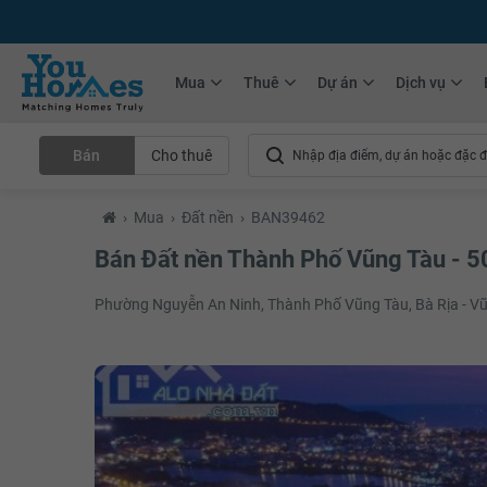
+75.000
Tin đăng mới hàng tháng
+10.000
Thành viên Youhomer
Mua
Thuê
Dự án
Dịch vụ
Bán
Cho thuê
›
Mua
›
Đất nền
›
BAN39462
Bán Đất nền Thành Phố Vũng Tàu - 
Phường Nguyễn An Ninh, Thành Phố Vũng Tàu, Bà Rịa - V