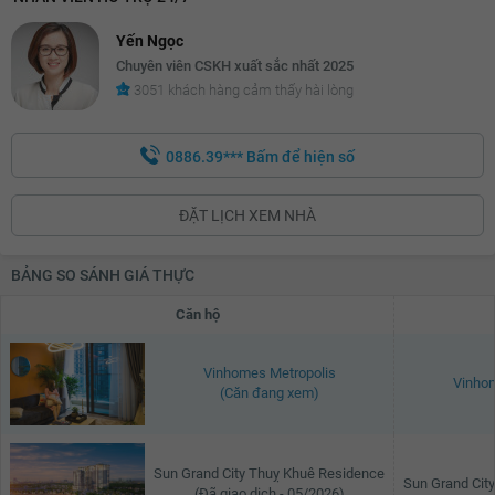
5.66 tỷ
Yến Ngọc
5.68 tỷ
Chuyên viên CSKH xuất sắc nhất 2025
3051 khách hàng cảm thấy hài lòng
5.7 tỷ
5.72 tỷ
0886.39***
Bấm để hiện số
5.74 tỷ
ĐẶT LỊCH XEM NHÀ
5.76 tỷ
5.78 tỷ
BẢNG SO SÁNH GIÁ THỰC
5.8 tỷ
Căn hộ
5.82 tỷ
Vinhomes Metropolis
5.84 tỷ
Vinhom
(Căn đang xem)
5.86 tỷ
5.88 tỷ
Sun Grand City Thuỵ Khuê Residence
Sun Grand Cit
(Đã giao dịch - 05/2026)