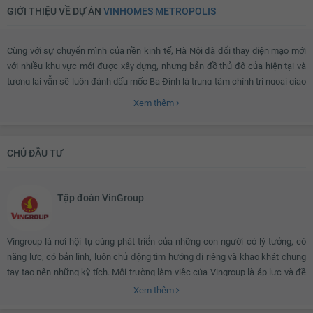
GIỚI THIỆU VỀ DỰ ÁN
VINHOMES METROPOLIS
Cùng với sự chuyển mình của nền kinh tế, Hà Nội đã đổi thay diện mạo mới
với nhiều khu vực mới được xây dựng, nhưng bản đồ thủ đô của hiện tại và
tương lai vẫn sẽ luôn đánh dấu mốc Ba Đình là trung tâm chính trị ngoại giao
lớn và quan trọng bậc nhất. Ở vị trí độc tôn đó,
Vinhomes Metropolis
vút cao
Xem thêm
đầy kiêu hãnh, mang lại diện mạo đầy tự hào cho thủ đô và nhiều thế hệ
người Việt hiện đại.
CHỦ ĐẦU TƯ
Thừa hưởng các tinh hoa giá trị của thương hiệu Vinhomes,
Vinhomes
Metropolis
tự hào sẽ là một sự lựa chọn cho cuộc sống mới, thời thượng,
Tập đoàn VinGroup
đẳng cấp đáp ứng hoàn hảo mọi nhu cầu thiết yếu của nhịp sống hiện đại
ngay giữa trung tâm quốc tế của thủ đô.
Vingroup là nơi hội tụ cùng phát triển của những con người có lý tưởng, có
năng lực, có bản lĩnh, luôn chủ động tìm hướng đi riêng và khao khát chung
Vinhomes Metropolis ở đâu?
tay tạo nên những kỳ tích. Môi trường làm việc của Vingroup là áp lực và đề
cao hiệu quả. Văn hóa của Vingroup là thượng tôn kỷ luật và coi trọng công
Xem thêm
bằng, văn minh, đòi hỏi người Vingroup phải luôn nỗ lực vượt qua chính