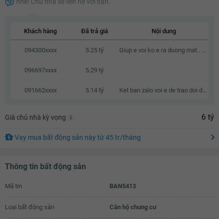
nhé! Chủ nhà sẽ liên hệ với bạn.
5.16 tỷ
5.18 tỷ
Khách hàng
Đã trả giá
Nội dung
5.2 tỷ
094300xxxx
5.25 tỷ
Giup e voi ko e ra duong mat . Kb zalo e voi a
5.22 tỷ
096697xxxx
5.29 tỷ
5.24 tỷ
091662xxxx
5.14 tỷ
Ket ban zalo voi e de trao doi dx k a
5.26 tỷ
5.28 tỷ
6 tỷ
Giá chủ nhà kỳ vọng
5.3 tỷ
Vay mua bất động sản này
từ
45 tr
/tháng
5.32 tỷ
5.34 tỷ
Thông tin bất động sản
5.36 tỷ
Mã tin
BAN5413
5.38 tỷ
Loại bất động sản
Căn hộ chung cư
5.4 tỷ