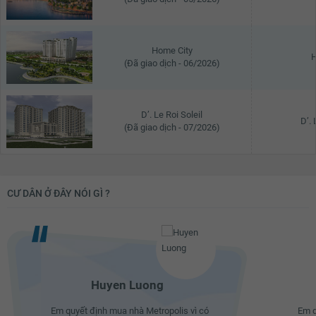
5.9 tỷ
5.92 tỷ
Home City
5.94 tỷ
H
(Đã giao dịch - 06/2026)
5.96 tỷ
5.98 tỷ
D’. Le Roi Soleil
D’. 
(Đã giao dịch - 07/2026)
6 tỷ
CƯ DÂN Ở ĐÂY NÓI GÌ ?
Huyen Luong
Em quyết định mua nhà Metropolis vì có
Em quy