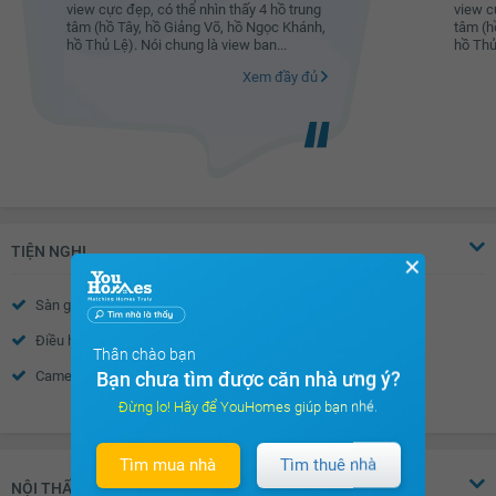
view cực đẹp, có thể nhìn thấy 4 hồ trung
view c
tâm (hồ Tây, hồ Giảng Võ, hồ Ngọc Khánh,
tâm (h
hồ Thủ Lệ). Nói chung là view ban...
hồ Thủ
Xem đầy đủ
TIỆN NGHI
✕
Sàn gỗ
Sàn đá
Điều hòa
Thiết bị báo cháy
Thân chào bạn
Bạn chưa tìm được căn nhà ưng ý?
Camera an ninh
Nhà thông minh
Đừng lo! Hãy để YouHomes giúp bạn nhé.
Xem thêm
Wifi
Truyền hình Cáp
Nước nóng
Trần thạch cao
Tìm mua nhà
Tìm thuê nhà
Tường sơn bả
Vách kính mặt tiền
NỘI THẤT