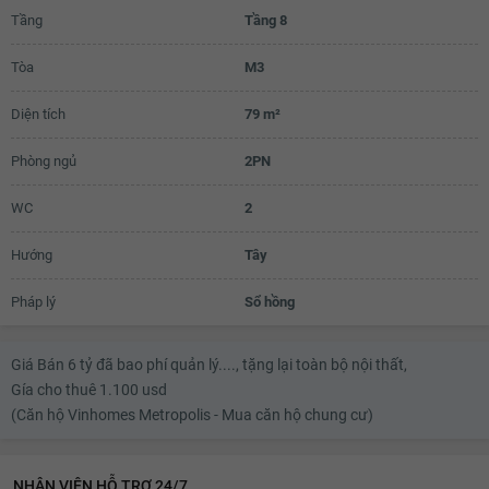
Tầng
Tầng 8
5.42 tỷ
Tòa
M3
5.44 tỷ
Diện tích
79 m²
5.46 tỷ
5.48 tỷ
Phòng ngủ
2PN
5.5 tỷ
WC
2
5.52 tỷ
Hướng
Tây
5.54 tỷ
Pháp lý
Sổ hồng
5.56 tỷ
5.58 tỷ
Giá Bán 6 tỷ đã bao phí quản lý...., tặng lại toàn bộ nội thất,
Gía cho thuê 1.100 usd
5.6 tỷ
(Căn hộ Vinhomes Metropolis - Mua căn hộ chung cư)
5.62 tỷ
5.64 tỷ
NHÂN VIÊN HỖ TRỢ 24/7