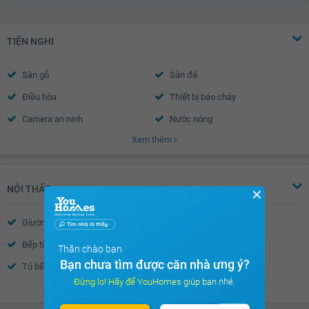
TIỆN NGHI
Sàn gỗ
Sàn đá
Điều hòa
Thiết bị báo cháy
Camera an ninh
Nước nóng
Xem thêm
Trần thạch cao
Tường sơn bả
Khóa cửa vân tay- mã số
Cửa sổ an toàn
Cửa khung nhôm kính
Chuông điện
NỘI THẤT
✕
Cửa gỗ công nghiệp
Giường
Cửa sổ
Bếp từ âm
Lò nướng
Thân chào bạn
Bạn chưa tìm được căn nhà ưng ý?
Tủ bếp
Bồn rửa bát đôi
Đừng lo! Hãy để YouHomes giúp bạn nhé.
Xem thêm
Bàn ăn
Máy hút mùi