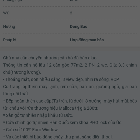
WC
2
Hướng
Đông Bắc
Pháp lý
Hợp đồng mua bán
Chủ nhà cần chuyển nhượng căn hộ đã bàn giao.
Thông tin căn hộ lầu 12 căn góc 77m2, 2 PN, 2 wc, Giá: 3.3 chính
chủ(thương lượng).
- Thoáng mát, đón nhiều sáng, 3 view đẹp, nhìn ra sông, VCP.
Có trang bị thêm máy lạnh, rèm cửa, bàn ăn, giường ngủ, giá bán
tặng nội thất.
* Bếp hoàn thiện cao cấp(Tủ trên, tủ dưới, lò nướng, máy hút mùi, bếp
từ, chậu vòi rửa thương hiệu Malloca trị giá 200tr.
* Sàn gỗ tự nhiên nhập khẩu từ Đức.
* Cửa chính gỗ tự nhiên Hàn Quốc kèm khóa PHG lock của Úc.
* Cửa sổ 100% Euro Window.
* Và các thiết bị báo động cháy, thu phát sóng điện thoại.