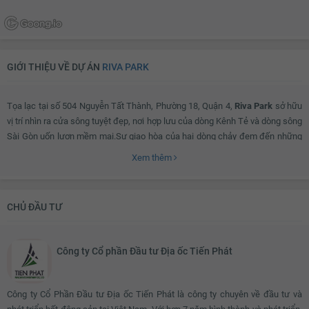
GIỚI THIỆU VỀ DỰ ÁN
RIVA PARK
Tọa lạc tại số 504 Nguyễn Tất Thành, Phường 18, Quận 4,
Riva Park
sở hữu
vị trí nhìn ra cửa sông tuyệt đẹp, nơi hợp lưu của dòng Kênh Tẻ và dòng sông
Sài Gòn uốn lượn mềm mại.Sự giao hòa của hai dòng chảy đem đến những
làn gió mát lành, đem mạch sống xanh tươi về thấm đẫm đôi bờ phù sa.
Xem thêm
Lâu nay, các khu vườn lớn chỉ có tại những căn hộ Duplex hay Penthouse,
CHỦ ĐẦU TƯ
tuy nhiên, ngay tại
Riva Park
tất cả khách hàng đều có cơ hội trải nghiệm
khu sân vườn chung với diện tích khoảng 13,5m2 tại tầng cao nhất của tòa
nhà.
Công ty Cổ phần Đầu tư Địa ốc Tiến Phát
Theo YouHomes
, Riva Park
là dự án ven Sông Sài Gòn có vị trí đẹp và kiến
Công ty Cổ Phần Đầu tư Địa ốc Tiến Phát là công ty chuyên về đầu tư và
trúc hiện đại, thân thiện với môi trường.