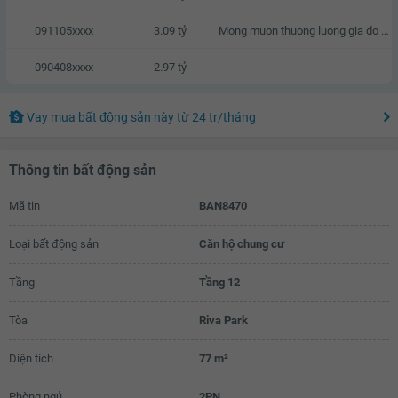
091105xxxx
3.09 tỷ
Mong muon thuong luong gia do gia dinh cung da co san do dac
090408xxxx
2.97 tỷ
Vay mua bất động sản này
từ
24 tr
/tháng
Thông tin bất động sản
Mã tin
BAN8470
Loại bất động sản
Căn hộ chung cư
Tầng
Tầng 12
Tòa
Riva Park
Diện tích
77 m²
Phòng ngủ
2PN