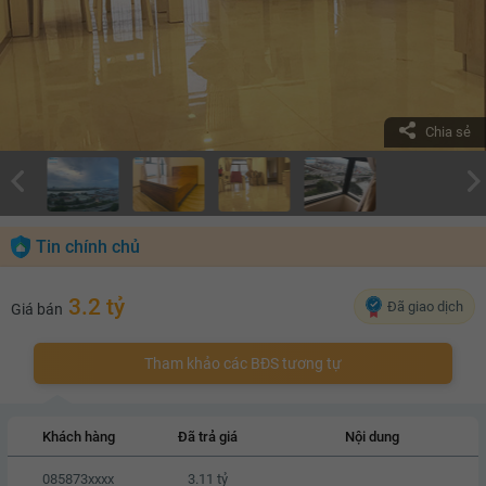
Chia sẻ
Tin chính chủ
3.2 tỷ
Đã giao dịch
Giá bán
Tham khảo các BĐS tương tự
Khách hàng
Đã trả giá
Nội dung
085873xxxx
3.11 tỷ