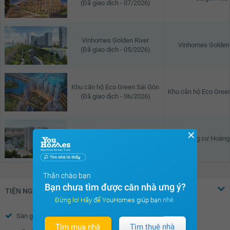
(Đã giao dịch - 07/2026)
Vinhomes Golden River
Vinhomes Golden 
(Đã giao dịch - 05/2026)
Khu căn hộ Eco Green Sài Gòn
Khu căn hộ Eco Gree
(Đã giao dịch - 06/2026)
✕
Chung cư Hoàng Kim
Chung cư Hoàng
(Đã giao dịch - 07/2026)
Thân chào bạn
Bạn chưa tìm được căn nhà ưng ý?
TIỆN NGHI
Đừng lo! Hãy để YouHomes giúp bạn nhé.
Sàn gỗ
Sàn đá
Tìm mua nhà
Tìm thuê nhà