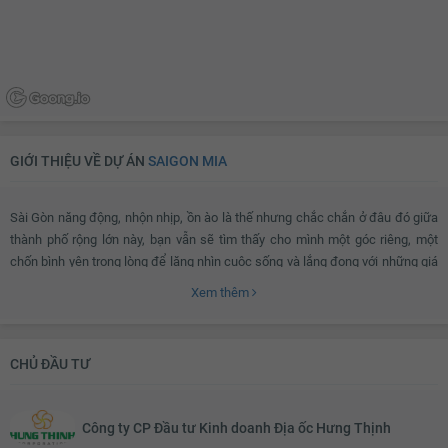
GIỚI THIỆU VỀ DỰ ÁN
SAIGON MIA
Sài Gòn năng động, nhộn nhịp, ồn ào là thế nhưng chắc chắn ở đâu đó giữa
thành phố rộng lớn này, bạn vẫn sẽ tìm thấy cho mình một góc riêng, một
chốn bình yên trong lòng để lặng nhìn cuộc sống và lắng đọng với những giá
trị tốt đẹp. Và nơi đó không đâu khác chính là
SaigonMia
– Sài Gòn của Tôi.
Xem thêm
Với
SaigonMia
, chúng ta không chỉ thấy sự xa hoa, tráng lệ mà còn cảm
nhận được những nét đẹp vô cùng mộc mạc của cảnh vật, con người Sài
CHỦ ĐẦU TƯ
Gòn.
Công ty CP Đầu tư Kinh doanh Địa ốc Hưng Thịnh
SaigonMia
tọa lạc tại khu Trung Sơn - nơi được ví như “bán đảo xanh” giữa