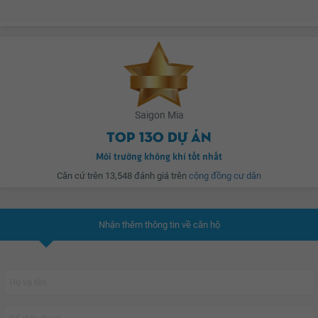
lòng thành phố, đây cũng là khu vực sầm uất hàng đầu, gắn liền với sự phát
triển chung của khu đô thị Nam Sài Gòn. Nhờ có 3 mặt view sông và liền kề
hàng loạt tiện ích hiện đại nên SaigonMia sẽ đem đến cho gia đình bạn
cuộc sống trong lành và đẳng cấp nhất.
SaigonMia
được xem là một trong rất ít dự án tại khu Trung Sơn sở hữu vị trí
Saigon Mia
hiếm có khi tọa lạc tại đường Nguyễn Văn Cừ nối dài và có 3 mặt view sông.
Top 130 dự án
Nhờ sở hữu vị trí lý tưởng nên SaigonMia tách biệt vừa đủ để tránh ồn ào nơi
phố thị nhưng vẫn đem lại cho cư dân cuộc sống tiện nghi và gần gũi thiên
Môi trường không khí tốt nhất
nhiên.
Căn cứ trên 13,548 đánh giá trên
cộng đồng cư dân
Nhận thêm thông tin về căn hộ
Từ
SaigonMia
, cư dân chỉ mất khoảng 5 phút để vào trung tâm Quận 1 và
Khu đô thị Phú Mỹ Hưng, đồng thời dễ dàng tận hưởng những tiện ích hàng
đầu chỉ trong bán kính 2km.