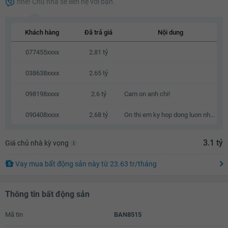
nhé! Chủ nhà sẽ liên hệ với bạn.
2.83 tỷ
2.85 tỷ
Khách hàng
Đã trả giá
Nội dung
2.87 tỷ
077455xxxx
2.81 tỷ
2.89 tỷ
038638xxxx
2.65 tỷ
2.91 tỷ
098198xxxx
2.6 tỷ
Cam on anh chi!
2.93 tỷ
090408xxxx
2.68 tỷ
On thi em ky hop dong luon nhe a
2.95 tỷ
2.97 tỷ
3.1 tỷ
Giá chủ nhà kỳ vọng
2.99 tỷ
Vay mua bất động sản này
từ
23.63 tr
/tháng
3.01 tỷ
3.03 tỷ
Thông tin bất động sản
3.05 tỷ
Mã tin
BAN8515
3.07 tỷ