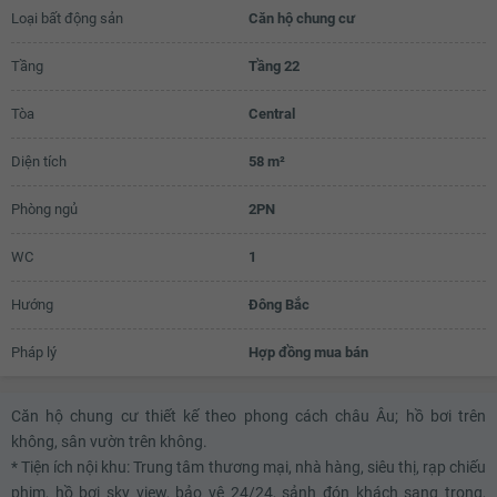
Loại bất động sản
Căn hộ chung cư
3.09 tỷ
Tầng
Tầng 22
3.11 tỷ
Tòa
Central
3.13 tỷ
3.15 tỷ
Diện tích
58 m²
Phòng ngủ
2PN
WC
1
Hướng
Đông Bắc
Pháp lý
Hợp đồng mua bán
Căn hộ chung cư thiết kế theo phong cách châu Âu; hồ bơi trên
không, sân vườn trên không.
* Tiện ích nội khu: Trung tâm thương mại, nhà hàng, siêu thị, rạp chiếu
phim, hồ bơi sky view, bảo vệ 24/24, sảnh đón khách sang trọng,