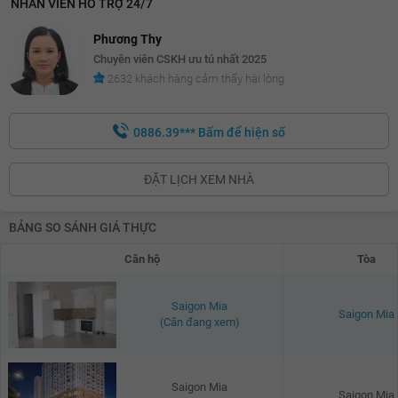
NHÂN VIÊN HỖ TRỢ 24/7
Phương Thy
Chuyên viên CSKH ưu tú nhất 2025
2632 khách hàng cảm thấy hài lòng
0886.39***
Bấm để hiện số
ĐẶT LỊCH XEM NHÀ
BẢNG SO SÁNH GIÁ THỰC
Căn hộ
Tòa
Saigon Mia
Saigon Mia
(Căn đang xem)
Saigon Mia
Saigon Mia