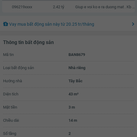
096219xxxx
2.42 tỷ
Giup e voi ko e ra duong mat . Kb zalo e voi a
Vay mua bất động sản này
từ
20.25 tr
/tháng
Thông tin bất động sản
Mã tin
BAN8679
Loại bất động sản
Nhà riêng
Hướng nhà
Tây Bắc
Diện tích
43 m²
Mặt tiền
3 m
Chiều dài
14 m
Số tầng
2