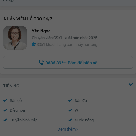
NHÂN VIÊN HỖ TRỢ 24/7
Yến Ngọc
Chuyên viên CSKH xuất sắc nhất 2025
3051 khách hàng cảm thấy hài lòng
0886.39***
Bấm để hiện số
TIỆN NGHI
Sàn gỗ
Sàn đá
Điều hòa
Wifi
Truyền hình Cáp
Nước nóng
Xem thêm
Cửa khung nhôm kính
Chuông điện