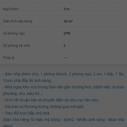
Ngõ/Hẻm
3 m
Diện tích xây dựng
42 m²
Số phòng ngủ
2PN
Số phòng vệ sinh
2
Pháp lý
---
- Bán nhà chính chủ, 1 phòng khách, 2 phòng ngủ, 2 wc, 1 bếp, 1 lầu
1tum, nhà đầy đủ ánh sáng.
- Nhà ngay khu vực trung tâm nên gần trường học, bệnh viện, ủy ban
phường, chợ, siệu thị....
- Vị trí rất thuận tiện di chuyển đến các khu vực lân cận,
- Gía bán có thương lượng, không qua môi giới,
- Trao đổi trực tiếp chủ nhà
(Bán nhà riêng Tô Hiệu Hà Đông - 43m2 - Nhiều ánh sáng - Mua nhà
riêng)