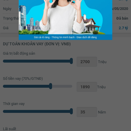
Ngày
06/05/2020
Trạng thái
Đã bán
Giá
2.7 tỷ
DỰ TOÁN KHOẢN VAY (ĐƠN VỊ: VNĐ)
Giá trị bất động sản
Triệu
Số tiền vay (
70
%/GTNĐ)
Triệu
Thời gian vay
Năm
Lãi suất