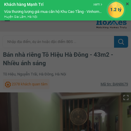
✕
Khách hàng Mạnh Trí
xem
Cộng đồng Môi giới bPRO
1.2 tỷ
Vừa thương lượng giá mua căn hộ Khu Cao Tầng - Vinhomes Ocean Park
Huyện Gia Lâm, Hà Nội
Nhập địa điểm, dự án hoặc đặc điểm BĐS ...
Bán nhà riêng Tô Hiệu Hà Đông - 43m2 -
Nhiều ánh sáng
Tô Hiệu, Nguyễn Trãi, Hà Đông, Hà Nội
2378 khách quan tâm
Mã tin: BAN8679