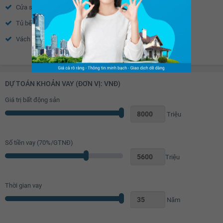
Cửa sổ
Tủ âm tường
7.62 tỷ
Tủ bếp
Máy rửa bát
7.64 tỷ
Vách kính nhà tắm
Toilet
7.66 tỷ
Xem thêm
Quạt thông gió
Bồn rửa mặt
7.68 tỷ
Chắn ban công
7.7 tỷ
DỰ TOÁN KHOẢN VAY (ĐƠN VỊ: VNĐ)
Giá trị bất động sản
7.72 tỷ
Triệu
7.74 tỷ
7.76 tỷ
Số tiền vay (
70
%/GTNĐ)
7.78 tỷ
Triệu
7.8 tỷ
Thời gian vay
7.82 tỷ
Năm
7.84 tỷ