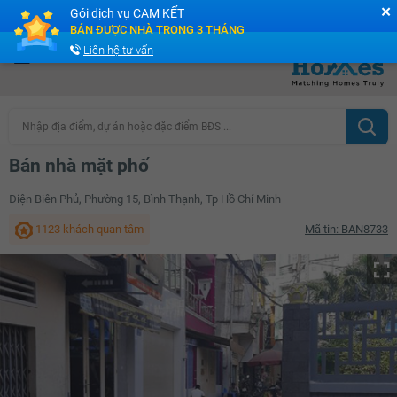
✕
Gói dịch vụ CAM KẾT
Cộng đồng Môi giới bPRO
BÁN ĐƯỢC NHÀ TRONG 3 THÁNG
Liên hệ tư vấn
Nhập địa điểm, dự án hoặc đặc điểm BĐS ...
Bán nhà mặt phố
Điện Biên Phủ, Phường 15, Bình Thạnh, Tp Hồ Chí Minh
1123 khách quan tâm
Mã tin: BAN8733