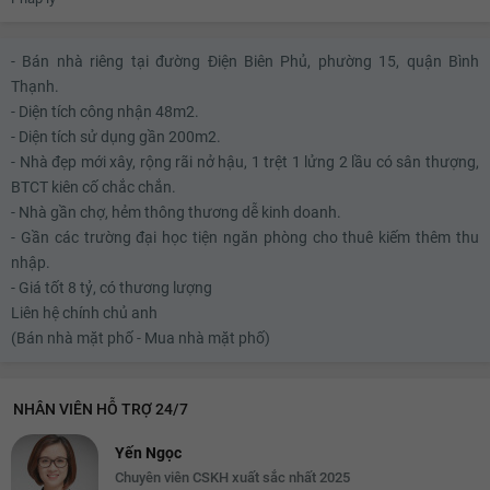
7.12 tỷ
7.14 tỷ
- Bán nhà riêng tại đường Điện Biên Phủ, phường 15, quận Bình
Thạnh.
7.16 tỷ
- Diện tích công nhận 48m2.
- Diện tích sử dụng gần 200m2.
7.18 tỷ
- Nhà đẹp mới xây, rộng rãi nở hậu, 1 trệt 1 lửng 2 lầu có sân thượng,
7.2 tỷ
BTCT kiên cố chắc chắn.
- Nhà gần chợ, hẻm thông thương dễ kinh doanh.
7.22 tỷ
- Gần các trường đại học tiện ngăn phòng cho thuê kiếm thêm thu
7.24 tỷ
nhập.
- Giá tốt 8 tỷ, có thương lượng
7.26 tỷ
Liên hệ chính chủ anh
7.28 tỷ
(Bán nhà mặt phố - Mua nhà mặt phố)
7.3 tỷ
NHÂN VIÊN HỖ TRỢ 24/7
7.32 tỷ
7.34 tỷ
Yến Ngọc
Chuyên viên CSKH xuất sắc nhất 2025