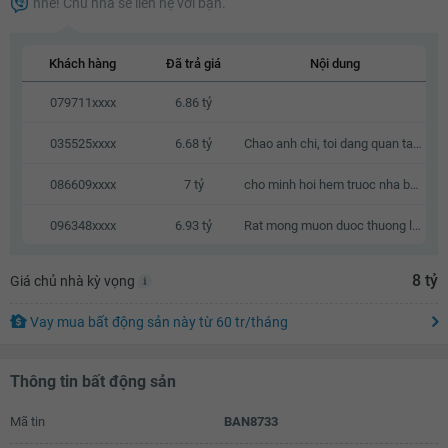
nhé! Chủ nhà sẽ liên hệ với bạn.
6.62 tỷ
6.64 tỷ
Khách hàng
Đã trả giá
Nội dung
6.66 tỷ
079711xxxx
6.86 tỷ
6.68 tỷ
035525xxxx
6.68 tỷ
Chao anh chi, toi dang quan tam den can nha cua anh chi, neu anh chi co thien chi ban thi chung ta co the lien he va trao doi truc tiep voi nhau.
6.7 tỷ
086609xxxx
7 tỷ
cho minh hoi hem truoc nha bao nhieu met, neu duoc hen gap den xem nha vao T7 & CN
6.72 tỷ
096348xxxx
6.93 tỷ
Rat mong muon duoc thuong luong
6.74 tỷ
6.76 tỷ
8 tỷ
Giá chủ nhà kỳ vọng
6.78 tỷ
Vay mua bất động sản này
từ
60 tr
/tháng
6.8 tỷ
6.82 tỷ
Thông tin bất động sản
6.84 tỷ
Mã tin
BAN8733
6.86 tỷ