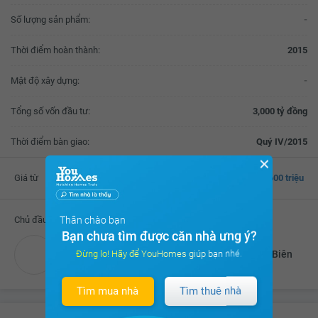
Số lượng sản phẩm:
-
Thời điểm hoàn thành:
2015
Mật độ xây dựng:
-
Tổng số vốn đầu tư:
3,000 tỷ đồng
Thời điểm bàn giao:
Quý IV/2015
✕
Giá từ
600 triệu
Thân chào bạn
Chủ đầu tư
Bạn chưa tìm được căn nhà ưng ý?
Đừng lo! Hãy để YouHomes giúp bạn nhé.
Doanh nghiệp tư nhân xây dựng số 1 tỉnh Điện Biên
Tìm mua nhà
Tìm thuê nhà