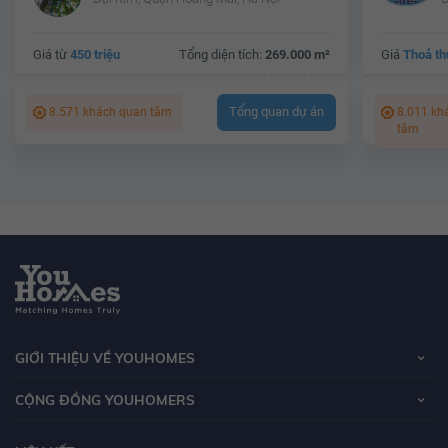
Giá từ
450 triệu
Tổng diện tích:
269.000 m²
Giá
Thoả th
Tổng quan dự án
8.571 khách quan tâm
8.011 kh
tâm
GIỚI THIỆU VỀ YOUHOMES
CỘNG ĐỒNG YOUHOMERS