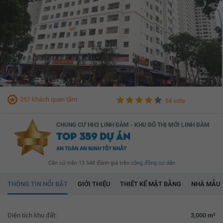
257 khách quan tâm
54 vote
CHUNG CƯ HH3 LINH ĐÀM - KHU ĐÔ THỊ MỚI LINH ĐÀM
TOP 359 DỰ ÁN
AN TOÀN AN NINH TỐT NHẤT
Căn cứ trên 13.548 đánh giá trên
cộng đồng cư dân
THÔNG TIN NỔI BẬT
GIỚI THIỆU
THIẾT KẾ MẶT BẰNG
NHÀ MẪU
Diện tích khu đất:
3,000 m²