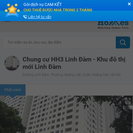
✕
Gói dịch vụ CAM KẾT
Cộng đồng Môi giới bPRO
CHO THUÊ ĐƯỢC NHÀ TRONG 2 THÁNG
Liên hệ tư vấn
Tìm kiếm dự án, khu vực, địa điểm
Chung cư HH3 Linh Đàm - Khu đô thị
mới Linh Đàm
Đường Linh Đàm, Phường Hoàng Liệt, Quận Hoàng Mai, Hà Nội
Phối cảnh