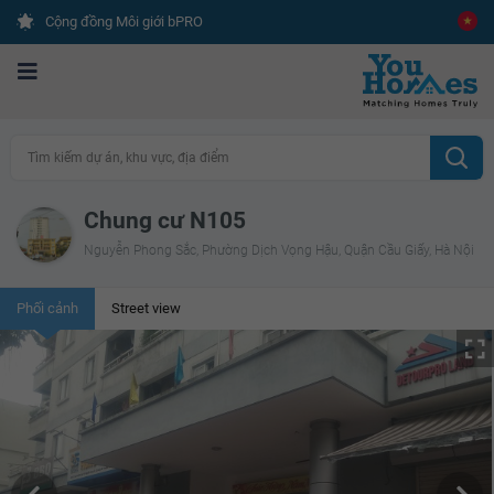
Cộng đồng Môi giới bPRO
Tìm kiếm dự án, khu vực, địa điểm
Chung cư N105
Nguyễn Phong Sắc, Phường Dịch Vọng Hậu, Quận Cầu Giấy, Hà Nội
Phối cảnh
Street view