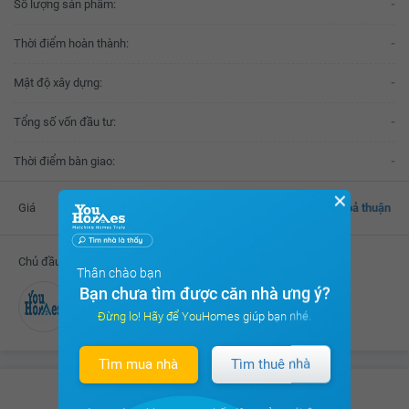
Số lượng sản phẩm:
-
Thời điểm hoàn thành:
-
Mật độ xây dựng:
-
Tổng số vốn đầu tư:
-
Thời điểm bàn giao:
-
✕
Giá
Thoả thuận
Chủ đầu tư
Thân chào bạn
Bạn chưa tìm được căn nhà ưng ý?
Đang cập nhật
Đừng lo! Hãy để YouHomes giúp bạn nhé.
Tìm mua nhà
Tìm thuê nhà