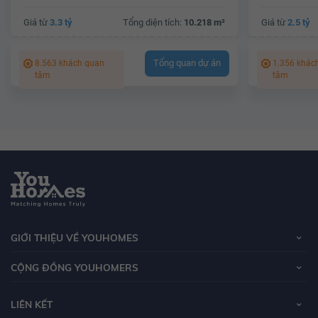
Giá từ
3.3 tỷ
Tổng diện tích:
10.218 m²
Giá từ
2.5 tỷ
Tổng quan dự án
8.563 khách quan
1.356 khác
tâm
tâm
GIỚI THIỆU VỀ YOUHOMES
CỘNG ĐỒNG YOUHOMERS
LIÊN KẾT