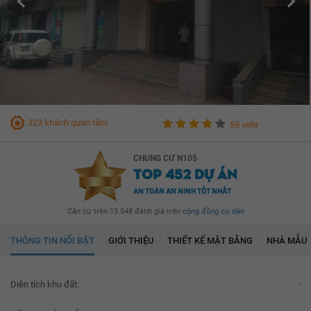
323 khách quan tâm
59 vote
CHUNG CƯ N105
TOP 452 DỰ ÁN
AN TOÀN AN NINH TỐT NHẤT
Căn cứ trên 13.548 đánh giá trên
cộng đồng cư dân
THÔNG TIN NỔI BẬT
GIỚI THIỆU
THIẾT KẾ MẶT BẰNG
NHÀ MẪU
Diện tích khu đất:
-