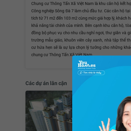
Chung cư Thông Tấn Xã Việt Nam là khu căn hộ kết hợ
Công nghiệp Sông Đà 7 làm chủ đầu tư. Các căn hộ tại đ
tích từ 71 m2 đến 103 m2 cùng mức giá hợp lý, khách 
khả năng tài chính của mình. Bên cạnh khu căn hộ, tò
đồng bộ phục vụ cho nhu cầu nghỉ ngơi, thư giãn và giả
trường mẫu giáo, khuôn viên cây xanh, nhà tập thể tha
cư hứa hẹn sẽ là sự lựa chọn lý tưởng cho những khá
chung cư Thông Tấn Xã Việt Nam.
Các dự án lân cận