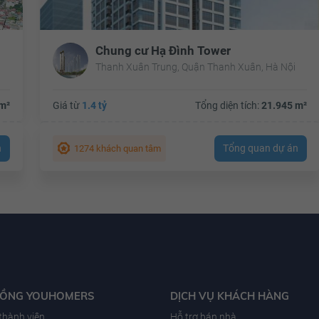
Chung cư Hạ Đình Tower
Thanh Xuân Trung, Quận Thanh Xuân, Hà Nội
m²
Giá từ
1.4 tỷ
Tổng diện tích:
21.945 m²
n
Tổng quan dự án
1274 khách quan tâm
ĐỒNG YOUHOMERS
DỊCH VỤ KHÁCH HÀNG
 thành viên
Hỗ trợ bán nhà