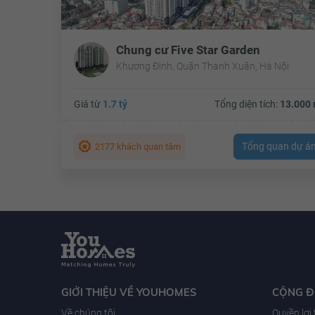
Chung cư Five Star Garden
Khương Đình, Quận Thanh Xuân, Hà Nội
Giá từ
1.7 tỷ
Tổng diện tích:
13.000 
Tổng quan dự á
2177 khách quan tâm
GIỚI THIỆU VỀ YOUHOMES
CỘNG 
Về chúng tôi
Quyền lợi