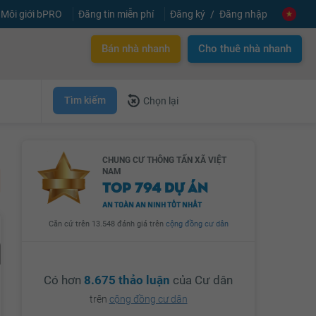
Môi giới bPRO
Đăng tin miễn phí
Đăng ký
Đăng nhập
Bán nhà nhanh
Cho thuê nhà nhanh
Tìm kiếm
Chọn lại
CHUNG CƯ THÔNG TẤN XÃ VIỆT
NAM
TOP 794 DỰ ÁN
AN TOÀN AN NINH TỐT NHẤT
Căn cứ trên 13.548 đánh giá trên
cộng đồng cư dân
Có hơn
8.675 thảo luận
của Cư dân
trên
cộng đồng cư dân