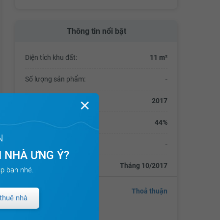
Thông tin nổi bật
Diện tích khu đất:
11 m²
Số lượng sản phẩm:
-
Thời điểm hoàn thành:
2017
✕
Mật độ xây dựng:
44%
N
Tổng số vốn đầu tư:
-
 NHÀ ƯNG Ý?
Thời điểm bàn giao:
Tháng 10/2017
p bạn nhé.
Giá
Thoả thuận
thuê nhà