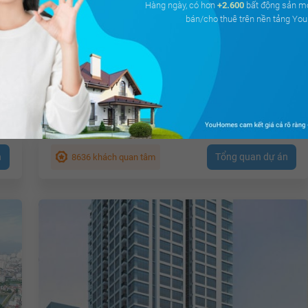
Hàng ngày, có hơn
+2.600
bất động sản m
bán/cho thuê trên nền tảng Y
Khu đô thị Kim Văn - Kim Lũ Golden Silk
Eco Green City
Tân Triều, Huyện Thanh Trì, Hà Nội
m²
Giá từ
1.5 tỷ
Tổng diện tích:
20.234 m²
n
Tổng quan dự án
8636 khách quan tâm