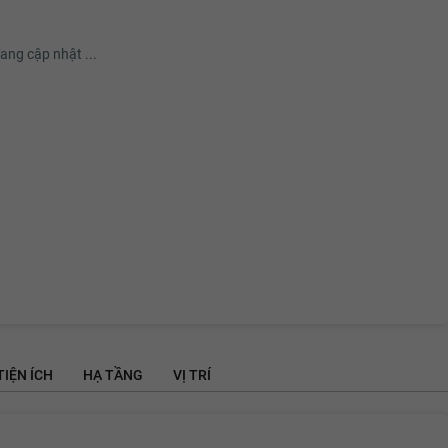
ang cập nhật ...
TIỆN ÍCH
HẠ TẦNG
VỊ TRÍ