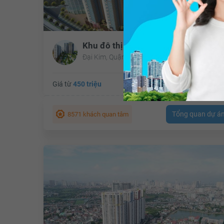
Đại Kim, Quận Hoàng Mai, Hà Nội
Giá từ
450 triệu
Tổng diện tích:
269.000 
Tổng quan dự á
8571 khách quan tâm