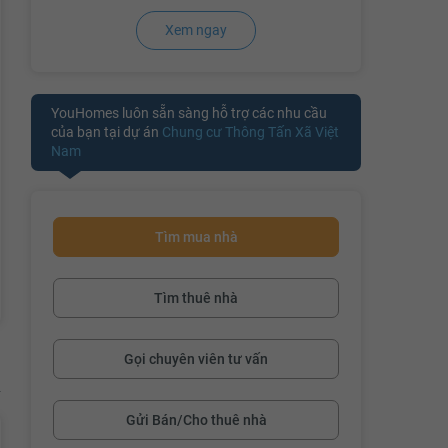
Xem ngay
đang cập nhậ
YouHomes luôn sẵn sàng hỗ trợ các nhu cầu
của bạn tại dự án
Chung cư Thông Tấn Xã Việt
Nam
Tìm mua nhà
Tìm thuê nhà
Gọi chuyên viên tư vấn
Gửi Bán/Cho thuê nhà