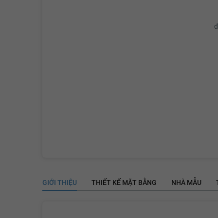
đ
GIỚI THIỆU
THIẾT KẾ MẶT BẰNG
NHÀ MẪU