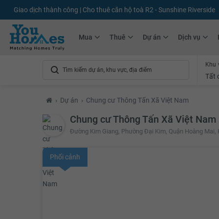
Giao dịch thành công | Cho thuê căn hộ toà R2 - Sunshine Riverside
Mua
Thuê
Dự án
Dịch vụ
Khu 
Tất 
›
Dự án
›
Chung cư Thông Tấn Xã Việt Nam
Chung cư Thông Tấn Xã Việt Nam
Đường Kim Giang, Phường Đại Kim, Quận Hoàng Mai, 
Phối cảnh