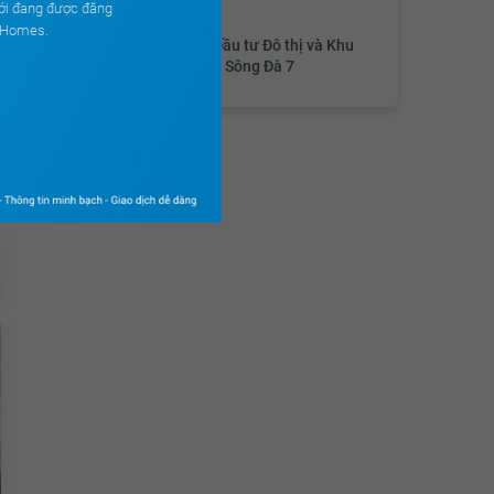
Chủ đầu tư
ới đang được đăng
ouHomes.
Công ty CP Đầu tư Đô thị và Khu
Công nghiệp Sông Đà 7