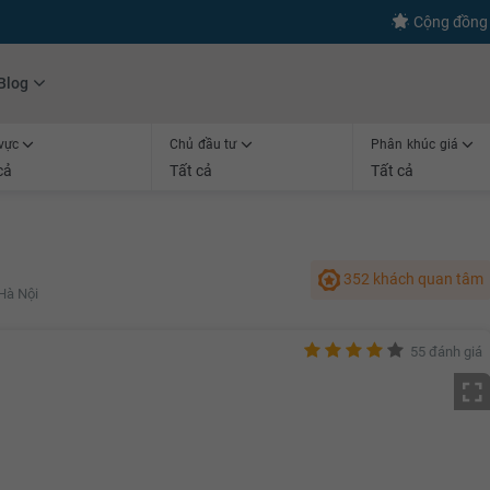
Cộng đồng 
Blog
vực
Chủ đầu tư
Phân khúc giá
cả
Tất cả
Tất cả
352 khách quan tâm
Hà Nội
55 đánh giá