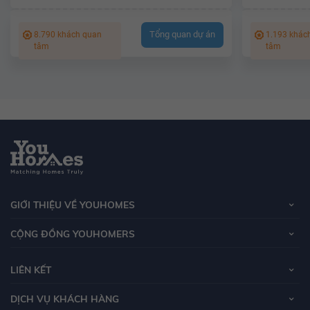
Tổng quan dự án
8.790 khách quan
1.193 khác
tâm
tâm
GIỚI THIỆU VỀ YOUHOMES
CỘNG ĐỒNG YOUHOMERS
LIÊN KẾT
DỊCH VỤ KHÁCH HÀNG