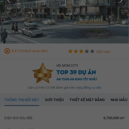
8,412 khách quan tâm
208 vote
HD MON CITY
TOP 39 DỰ ÁN
AN TOÀN AN NINH TỐT NHẤT
Căn cứ trên 13.548 đánh giá trên
cộng đồng cư dân
THÔNG TIN NỔI BẬT
GIỚI THIỆU
THIẾT KẾ MẶT BẰNG
NHÀ MẪU
Diện tích khu đất:
6,700,000 m²