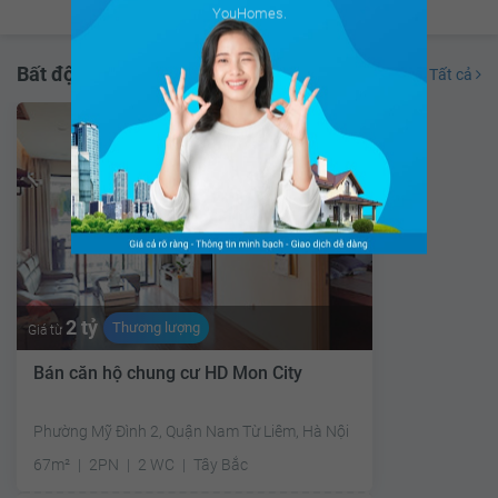
YouHomes.
Bất động sản đang bán
Tất cả
2 tỷ
Thương lượng
Giá từ
Bán căn hộ chung cư HD Mon City
Phường Mỹ Đình 2, Quận Nam Từ Liêm, Hà Nội
67m²
2PN
2 WC
Tây Bắc