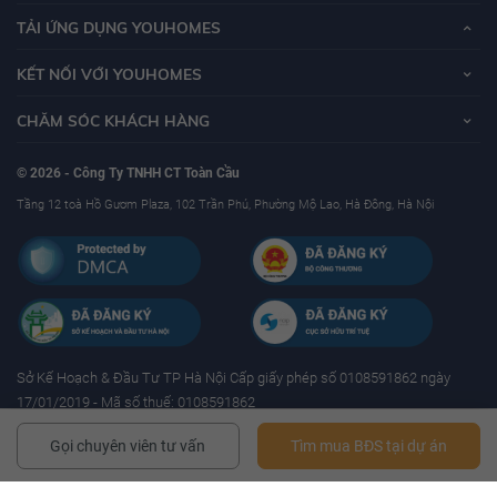
TẢI ỨNG DỤNG YOUHOMES
KẾT NỐI VỚI YOUHOMES
CHĂM SÓC KHÁCH HÀNG
© 2026 - Công Ty TNHH CT Toàn Cầu
Tầng 12 toà Hồ Gươm Plaza, 102 Trần Phú, Phường Mộ Lao, Hà Đông, Hà Nội
Sở Kế Hoạch & Ðầu Tư TP Hà Nội Cấp giấy phép số 0108591862 ngày
17/01/2019 - Mã số thuế: 0108591862
Gọi chuyên viên tư vấn
Tìm mua BĐS tại dự án
YouHomes.Vn - Website mua bán, cho thuê bất động sản uy tín tại Việt nam