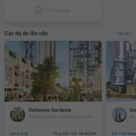
Chưa có
ưu đãi
Các dự án lân cận
Tất cả
Vinhomes Gardenia
Go
Phường Mỹ Đình 1, Quận Nam Từ Liêm, Hà Nội
Giá từ
2 tỷ
Tổng diện tích:
16.412 m²
Giá
Thoả thuậ