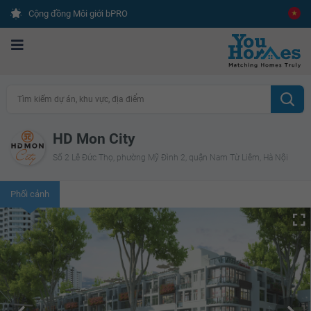
Cộng đồng Môi giới bPRO
Tìm kiếm dự án, khu vực, địa điểm
HD Mon City
Số 2 Lê Đức Thọ, phường Mỹ Đình 2, quận Nam Từ Liêm, Hà Nội
Phối cảnh