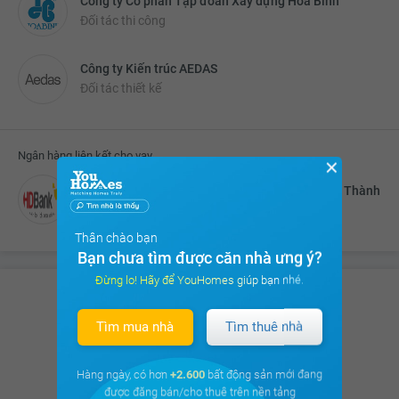
Công ty Cổ phần Tập đoàn Xây dựng Hòa Bình
Đối tác thi công
Công ty Kiến trúc AEDAS
Đối tác thiết kế
Ngân hàng liên kết cho vay
✕
Ngân hàng thương mại cổ phần Phát triển Nhà Thành
phố Hồ Chí Minh (HDBank)
Thân chào bạn
Bạn chưa tìm được căn nhà ưng ý?
Đừng lo! Hãy để YouHomes giúp bạn nhé.
Có hơn
8.675 thảo luận
của Cư dân
Tìm mua nhà
Tìm thuê nhà
trên
cộng đồng cư dân
Hàng ngày, có hơn
+2.600
bất động sản mới đang
Xem ngay
được đăng bán/cho thuê trên nền tảng